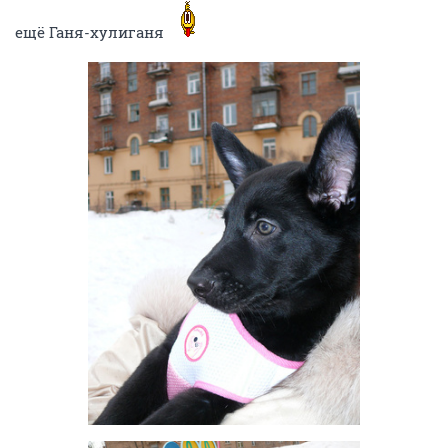
ещё Ганя-хулиганя