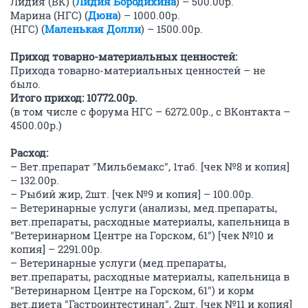
Лидия (ВК) (
Лидия Бородихина
) – 500.00р.
Марина (НГС) (
Дюна
) – 1000.00р.
(НГС) (
Маленькая Долли
) – 1500.00р.
Приход товарно-материальных ценностей:
Прихода товарно-материальных ценностей – не
было.
Итого приход: 10772.00р.
(в том числе с форума НГС – 6272.00р., с ВКонтакта –
4500.00р.)
Расход:
– Вет.препарат "Мильбемакс", 1таб. [чек №8 и копия]
– 132.00р.
– Рыбий жир, 2шт. [чек №9 и копия] – 100.00р.
– Ветеринарные услуги (анализы, мед.препараты,
вет.препараты, расходные материалы, капельница в
"Ветеринарном Центре на Горском, 61") [чек №10 и
копия] – 2291.00р.
– Ветеринарные услуги (мед.препараты,
вет.препараты, расходные материалы, капельница в
"Ветеринарном Центре на Горском, 61") и корм
вет.диета "Гастроинтестинал", 2шт. [чек №11 и копия]