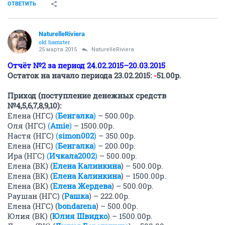
ОТВЕТИТЬ
NaturelleRiviera
old hamster
25 марта 2015
NaturelleRiviera
Отчёт №2 за период 24.02.2015–20.03.2015
Остаток на начало периода 23.02.2015:
-
51.00р.
Приход (поступление денежных средств
№4,5,6,7,8,9,10):
Елена (НГС)
(
Бенгалка
)
– 500.00р.
Оля (НГС)
(
Amie
)
– 1500.00р.
Настя (НГС)
(
simon002
)
– 350.00р.
Елена (НГС)
(
Бенгалка
)
– 200.00р.
Ира (НГС)
(
Ичкала2002
)
– 500.00р.
Елена (ВК) (
Елена Калинкина
) – 500.00р.
Елена (ВК) (
Елена Калинкина
) – 1500.00р.
Елена (ВК) (
Елена Жердева
) – 500.00р.
Раушан (НГС) (
Рашка
) – 222.00р.
Елена (НГС) (
bondarena
) – 500.00р.
Юлия (ВК) (
Юлия Швидко
) – 1500.00р.