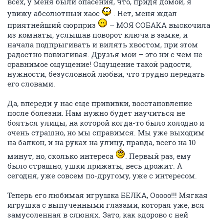
всех, у меня были опасения, что, придя домой, я
увижу абсолютный хаос
. Нет, меня ждал
приятнейший сюрприз
– МОЯ СОБАКА выскочила
из комнаты, услышав поворот ключа в замке, и
начала подпрыгивать и вилять хвостом, при этом
радостно повизгивая. Друзья мои – это ни с чем не
сравнимое ощущение! Ощущение такой радости,
нужности, безусловной любви, что трудно передать
его словами.
Да, впереди у нас еще прививки, восстановление
после болезни. Нам нужно будет научиться не
бояться улицы, на которой когда-то было холодно и
очень страшно, но мы справимся. Мы уже выходим
на балкон, и на руках на улицу, правда, всего на 10
минут, но, сколько интереса
. Первый раз, ему
было страшно, ушки прижаты, весь дрожит. А
сегодня, уже совсем по-другому, уже с интересом.
Теперь его любимая игрушка БЕЛКА, Ооооо!!! Мягкая
игрушка с выпученными глазами, которая уже, вся
замусоленная в слюнях. Зато, как здорово с ней