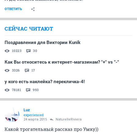
ОТВЕТИТЬ
СЕЙЧАС ЧИТАЮТ
Поздравления для Виктории Kunik
10223
30
Как Вы относитесь к интернет-магазинам? "+" vs "-"
3326
17
у кого есть наклейка? перекличка-4!
78181
993
Luz
experienced
24 марта 2015
NaturelleRiviera
Какой трогательный рассказ про Умку))