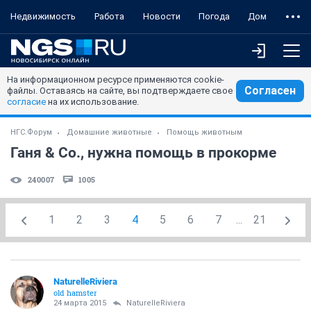
Недвижимость
Работа
Новости
Погода
Дом
На информационном ресурсе применяются cookie-
Согласен
файлы. Оставаясь на сайте, вы подтверждаете свое
согласие
на их использование.
НГС.Форум
Домашние животные
Помощь животным
Ганя & Co., нужна помощь в прокорме
240007
1005
1
2
3
4
5
6
7
...
21
NaturelleRiviera
old hamster
24 марта 2015
NaturelleRiviera