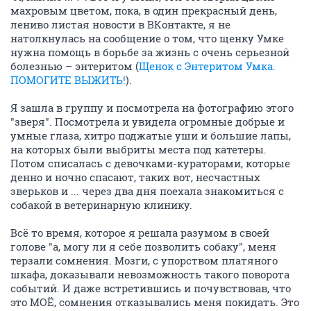
махровым цветом, пока, в один прекрасный день,
лениво листая новости в ВКонтакте, я не
натолкнулась на сообщение о том, что щенку Умке
нужна помощь в борьбе за жизнь с очень серьезной
болезнью – энтеритом (
Щенок с Энтеритом Умка.
ПОМОГИТЕ ВЫЖИТЬ!
).
Я зашла в группу и посмотрела на фотографию этого
"зверя". Посмотрела и увидела огромные добрые и
умные глаза, хитро поджатые уши и большие лапы,
на которых были выбриты места под катетеры.
Потом списалась с девочками-кураторами, которые
денно и ночно спасают, таких вот, несчастных
зверьков и ... через два дня поехала знакомиться с
собакой в ветеринарную клинику.
Всё то время, которое я решала разумом в своей
голове "а, могу ли я себе позволить собаку", меня
терзали сомнения. Мозги, с упорством платяного
шкафа, доказывали невозможность такого поворота
событий. И даже встретившись и почувствовав, что
это МОЁ, сомнения отказывались меня покидать. Это