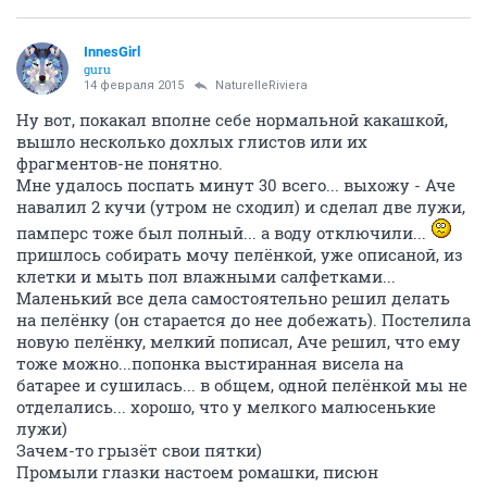
InnesGirl
guru
14 февраля 2015
NaturelleRiviera
Ну вот, покакал вполне себе нормальной какашкой,
вышло несколько дохлых глистов или их
фрагментов-не понятно.
Мне удалось поспать минут 30 всего... выхожу - Аче
навалил 2 кучи (утром не сходил) и сделал две лужи,
памперс тоже был полный... а воду отключили...
пришлось собирать мочу пелёнкой, уже описаной, из
клетки и мыть пол влажными салфетками...
Маленький все дела самостоятельно решил делать
на пелёнку (он старается до нее добежать). Постелила
новую пелёнку, мелкий пописал, Аче решил, что ему
тоже можно...попонка выстиранная висела на
батарее и сушилась... в общем, одной пелёнкой мы не
отделались... хорошо, что у мелкого малюсенькие
лужи)
Зачем-то грызёт свои пятки)
Промыли глазки настоем ромашки, писюн