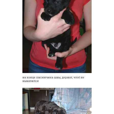
на конце писюнчика швы, держат, чтоб не
вывалился