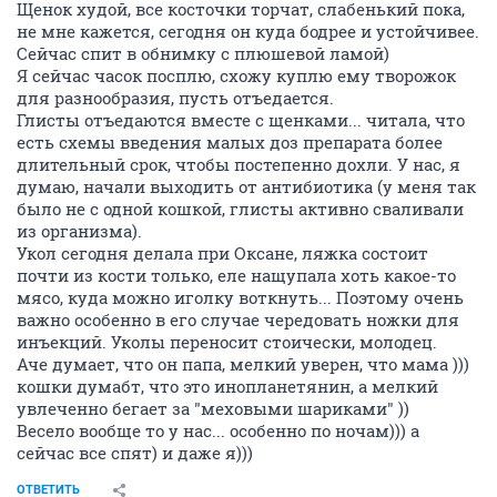
Щенок худой, все косточки торчат, слабенький пока,
не мне кажется, сегодня он куда бодрее и устойчивее.
Сейчас спит в обнимку с плюшевой ламой)
Я сейчас часок посплю, схожу куплю ему творожок
для разнообразия, пусть отъедается.
Глисты отъедаются вместе с щенками... читала, что
есть схемы введения малых доз препарата более
длительный срок, чтобы постепенно дохли. У нас, я
думаю, начали выходить от антибиотика (у меня так
было не с одной кошкой, глисты активно сваливали
из организма).
Укол сегодня делала при Оксане, ляжка состоит
почти из кости только, еле нащупала хоть какое-то
мясо, куда можно иголку воткнуть... Поэтому очень
важно особенно в его случае чередовать ножки для
инъекций. Уколы переносит стоически, молодец.
Аче думает, что он папа, мелкий уверен, что мама )))
кошки думабт, что это инопланетянин, а мелкий
увлеченно бегает за "меховыми шариками" ))
Весело вообще то у нас... особенно по ночам))) а
сейчас все спят) и даже я)))
ОТВЕТИТЬ