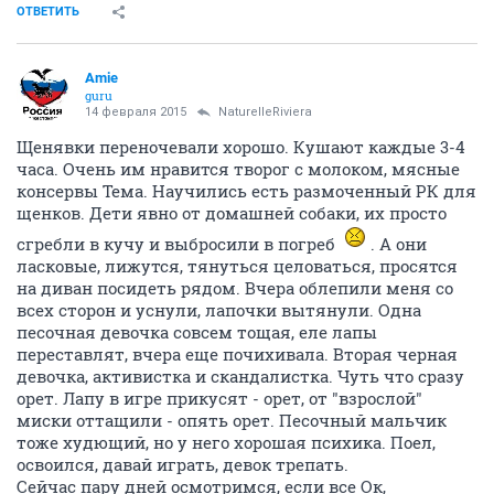
ОТВЕТИТЬ
Amie
guru
14 февраля 2015
NaturelleRiviera
Щенявки переночевали хорошо. Кушают каждые 3-4
часа. Очень им нравится творог с молоком, мясные
консервы Тема. Научились есть размоченный РК для
щенков. Дети явно от домашней собаки, их просто
сгребли в кучу и выбросили в погреб
. А они
ласковые, лижутся, тянуться целоваться, просятся
на диван посидеть рядом. Вчера облепили меня со
всех сторон и уснули, лапочки вытянули. Одна
песочная девочка совсем тощая, еле лапы
переставлят, вчера еще почихивала. Вторая черная
девочка, активистка и скандалистка. Чуть что сразу
орет. Лапу в игре прикусят - орет, от "взрослой"
миски оттащили - опять орет. Песочный мальчик
тоже худющий, но у него хорошая психика. Поел,
освоился, давай играть, девок трепать.
Сейчас пару дней осмотримся, если все Ок,