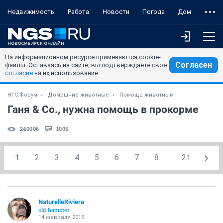
Недвижимость
Работа
Новости
Погода
Дом
На информационном ресурсе применяются cookie-
Согласен
файлы. Оставаясь на сайте, вы подтверждаете свое
согласие
на их использование.
НГС.Форум
Домашние животные
Помощь животным
Ганя & Co., нужна помощь в прокорме
240006
1005
1
2
3
4
5
6
7
8
...
21
NaturelleRiviera
old hamster
14 февраля 2015