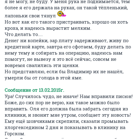
я не могу, не буду. У меня рука не поднимается, тем
более я его держала на руках, он такой тёпленький,
лапоньки свои тянул
Но вот как его такого пристраивать, хорошо он хоть
кроха, и надеюсь вырастит мелким.
Что делать то....
Денег ни копейки, зар.плату задерживают, живу по
кредитной карте, завтра его сфотаем, буду делать по
нему тему и собирать на операцию, надеюсь нам
помогут, не вывезу я это всё сейчас, совсем не
вовремя свалились эти щенки.
Но представляю, если бы Владимир их не нашёл,
умерли бы от голода в этой яме.
Сообщение от 13.02.2015г.
Ура! Случилось чудо, не иначе! Нам вправили писюн!
Боже, до сих пор не верю, как такое можно было
вправить. Оля его должна была забрать сегодня из
клиники, и звонит мне утром, сообщает эту новость!
Ему ещё шовчиками скрепили, сказали промывать
хлоргекседином 2 дня и показывать в клинику на
Горском.