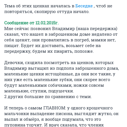
Тема об этих щенках началась в
Беседке
, чтоб не
повторяться, скопирую оттуда начало.
Сообщение от 12.02.2015г.
Мне сейчас позвонил Владимир (наша передержка)
сказал, что нашел в заброшенном доме недалеко от
себя щенят, они провалились в погреб, мамки нет,
пищат. Будет их доставать, возьмет себе на
передержку, будем их пиарить, попозже.
Девочки, сходила посмотреть на щенков, которых
Владимир вытащил из подпола заброшенного дома,
маленькие щенки истощённые, да они все такие, у
них уже есть маленькие зубки, они скорее всего
будут маленькими собачками, ножки совсем
маленькие, ступни, подушечки.
2 других большие по сравнению с теми.
И теперь о самом ГЛАВНОМ: у одного крошечного
мальчонки выпадение писюна, выглядит жутко, он
выпал и обмёрз, я вообще подумала, что это
пуповина торчит. И врач сказала, что членик