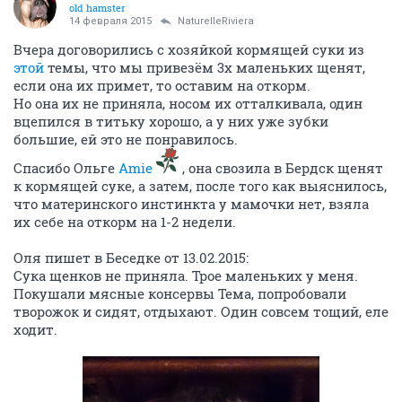
old hamster
14 февраля 2015
NaturelleRiviera
Вчера договорились с хозяйкой кормящей суки из
этой
темы, что мы привезём 3х маленьких щенят,
если она их примет, то оставим на откорм.
Но она их не приняла, носом их отталкивала, один
вцепился в титьку хорошо, а у них уже зубки
большие, ей это не понравилось.
Спасибо Ольге
Amie
, она свозила в Бердск щенят
к кормящей суке, а затем, после того как выяснилось,
что материнского инстинкта у мамочки нет, взяла
их себе на откорм на 1-2 недели.
Оля пишет в Беседке от 13.02.2015:
Сука щенков не приняла. Трое маленьких у меня.
Покушали мясные консервы Тема, попробовали
творожок и сидят, отдыхают. Один совсем тощий, еле
ходит.