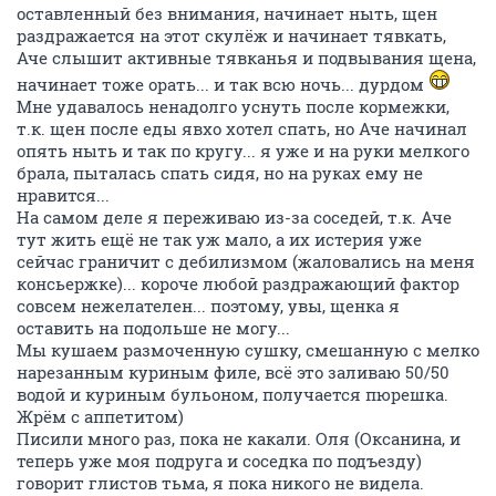
оставленный без внимания, начинает ныть, щен
раздражается на этот скулёж и начинает тявкать,
Аче слышит активные тявканья и подвывания щена,
начинает тоже орать... и так всю ночь... дурдом
Мне удавалось ненадолго уснуть после кормежки,
т.к. щен после еды явхо хотел спать, но Аче начинал
опять ныть и так по кругу... я уже и на руки мелкого
брала, пыталась спать сидя, но на руках ему не
нравится...
На самом деле я переживаю из-за соседей, т.к. Аче
тут жить ещё не так уж мало, а их истерия уже
сейчас граничит с дебилизмом (жаловались на меня
консьержке)... короче любой раздражающий фактор
совсем нежелателен... поэтому, увы, щенка я
оставить на подольше не могу...
Мы кушаем размоченную сушку, смешанную с мелко
нарезанным куриным филе, всё это заливаю 50/50
водой и куриным бульоном, получается пюрешка.
Жрём с аппетитом)
Писили много раз, пока не какали. Оля (Оксанина, и
теперь уже моя подруга и соседка по подъезду)
говорит глистов тьма, я пока никого не видела.