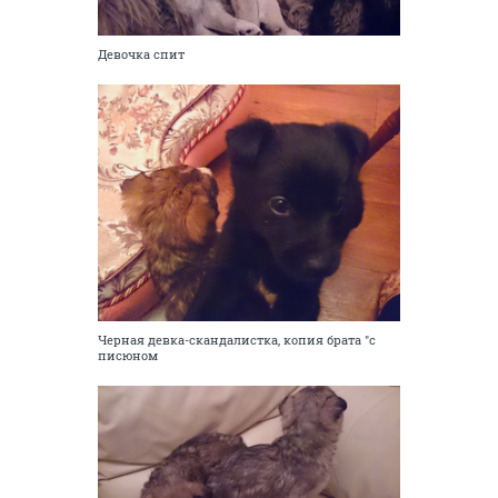
Девочка спит
Черная девка-скандалистка, копия брата "с
писюном