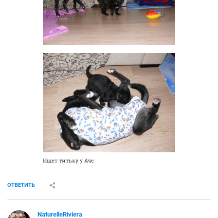
Ищет титьку у Аче
ОТВЕТИТЬ
NaturelleRiviera