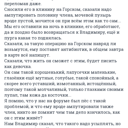
переломан даже.
Сносили его в клинику на Горском, сказали надо
ампутировать половину члена, мочевой пузырь
вроде пустой, мочится он при всём этом как то сам...
Мы его оставили на ночь в клинике, его обработают,
да и поздно было возвращаться к Владимиру, ещё и
пурга какая то поднялась.
Сказали, за такую операцию на Горском навряд ли
возьмутся, ему поставят антибиотик, в общем завтра
в карте всё напишут.
Сказали, что жить он сможет с этим, будет писить
как девочка.
Он сам такой хорошенький, лапусечки маленькие,
глазёнки ещё мутные, голубые, такой спокойный, а
скорее всего уставший, измотанный, истощённый,
поэтому такой молчаливый, только глазками своими
лупал, там кожа да косточки...
Я помню, что у нас на форуме был пёс с такой
проблемой, и что ему вроде ампутировали также
член, никто не помнит чем там дело кончилось, как
он с этим живёт?
Нам Владимир сказал, что такого надо усыплять, но