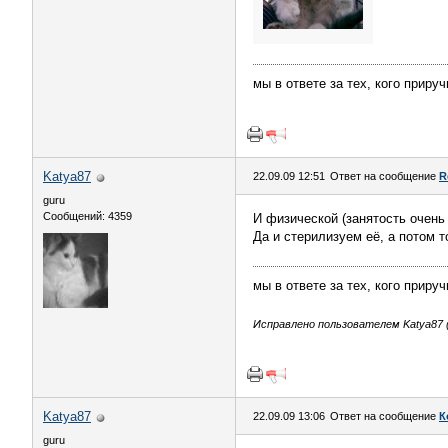
мы в ответе за тех, кого приру
Katya87
22.09.09 12:51
Ответ на сообщение
R
guru
Сообщений: 4359
И физической (занятость очень
Да и стерилизуем её, а потом т
мы в ответе за тех, кого приру
Исправлено пользователем Katya87 (2
Katya87
22.09.09 13:06
Ответ на сообщение
К
guru