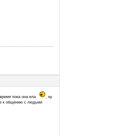
 время пока она ела
, ну
уже к общению с людьми