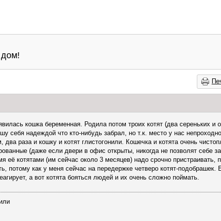
 дом!
Пе
явилась кошка беременная. Родила потом троих котят (два сереньких и 
тешу себя надеждой что кто-нибудь забрал, но т.к. место у нас непроходн
 два раза и кошку и котят глистогонили. Кошечка и котята очень чистоп
рованные (даже если двери в офис открыты, никогда не позволят себе за
я её котятами (им сейчас около 3 месяцев) надо срочно пристраивать, 
ать, потому как у меня сейчас на передержке четверо котят-подобрашек.
агирует, а вот котята бояться людей и их очень сложно поймать.
чили