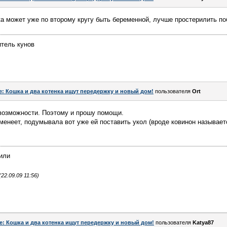
ка может уже по второму кругу быть беременной, лучше простерилить по
тель кунов
e: Кошка и два котенка ищут передержку и новый дом!
пользователя
Ort
 возможности. Поэтому и прошу помощи.
менеет, подумывала вот уже ей поставить укол (вроде ковинон называетс
чили
2.09.09 11:56)
e: Кошка и два котенка ищут передержку и новый дом!
пользователя
Katya87