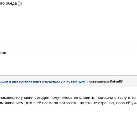
о обеда )))
чили
ошка и два котенка ищут передержку и новый дом!
пользователя
Katya87
(наконец-то у меня сегодня получилось её словить, подошла с тылу в то
им шипением, что я её посмела потрогать, ну это не страшно, пора ей 