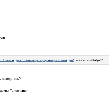
чили
e: Кошка и два котенка ищут передержку и новый дом!
пользователя
Katya87
ть находитесь?
Марины Tattunhamon