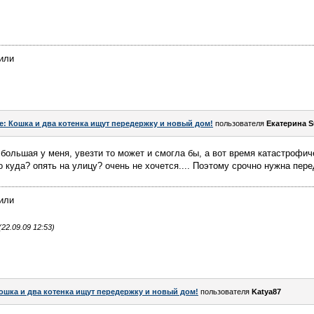
чили
e: Кошка и два котенка ищут передержку и новый дом!
пользователя
Екатерина 
 большая у меня, увезти то может и смогла бы, а вот время катастрофич
о куда? опять на улицу? очень не хочется.... Поэтому срочно нужна пер
чили
2.09.09 12:53)
ошка и два котенка ищут передержку и новый дом!
пользователя
Katya87