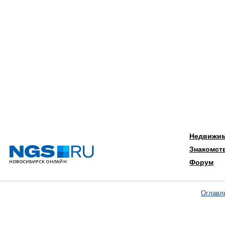
Недвижи
Знакомст
Форум
Оглавл