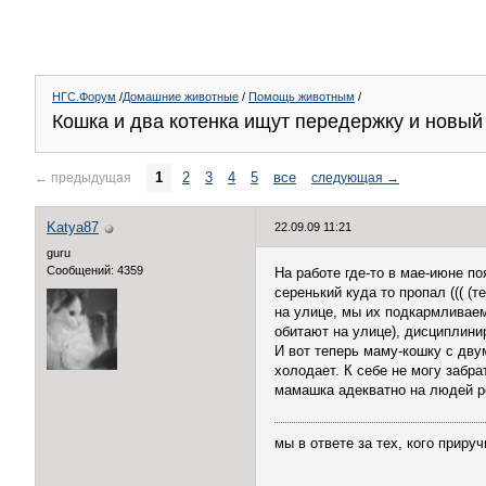
НГС.Форум
/
Домашние животные
/
Помощь животным
/
Кошка и два котенка ищут передержку и новый
1
2
3
4
5
все
←
предыдущая
следующая
→
Katya87
22.09.09 11:21
guru
Сообщений: 4359
На работе где-то в мае-июне по
серенький куда то пропал ((( (
на улице, мы их подкармливаем,
обитают на улице), дисциплини
И вот теперь маму-кошку с двум
холодает. К себе не могу забр
мамашка адекватно на людей ре
мы в ответе за тех, кого приру