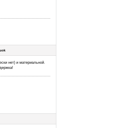
Suok
ески нет) и материальной.
едержка!