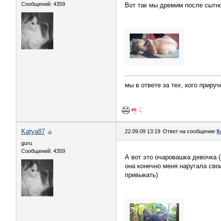
Сообщений: 4359
Вот так мы дремим после сытног
мы в ответе за тех, кого приру
Katya87
22.09.09 13:19
Ответ на сообщение
К
guru
Сообщений: 4359
А вот это очаровашка девочка 
она конечно меня наругала сво
привыкать)