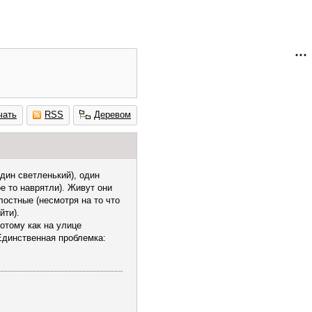
чать
RSS
Деревом
один светленький), один
ое то наврятли). Живут они
лостные (несмотря на то что
йти).
потому как на улице
 Единственная проблемка: