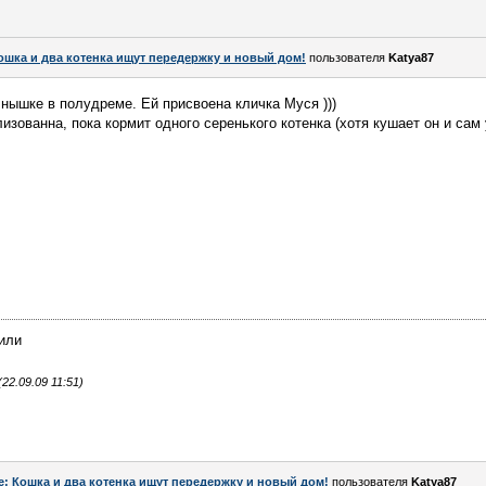
ошка и два котенка ищут передержку и новый дом!
пользователя
Katya87
лнышке в полудреме. Ей присвоена кличка Муся )))
изованна, пока кормит одного серенького котенка (хотя кушает он и сам 
чили
2.09.09 11:51)
e: Кошка и два котенка ищут передержку и новый дом!
пользователя
Katya87