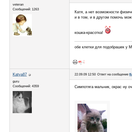
veteran
Сообщений: 1263
Катя, а нет возможности физич
и в том, и в другом помочь можн
кошка-красотка!
обе клетки для подобрашек у 
Katya87
22.09.09 12:50
Ответ на сообщение
К
guru
Сообщений: 4359
Симпотяга мальчик, окрас ну о