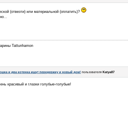
еской (отвезти) или материальной (оплатить)?
о...
Марины Tattunhamon
ошка и два котенка ищут передержку и новый дом!
пользователя
Katya87
чень красивый и глазки голубые-голубые!