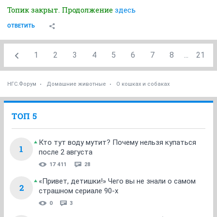
Топик закрыт. Продолжение
здесь
ОТВЕТИТЬ
1
2
3
4
5
6
7
8
...
21
НГС.Форум
Домашние животные
О кошках и собаках
ТОП 5
Кто тут воду мутит? Почему нельзя купаться
1
после 2 августа
17 411
28
«Привет, детишки!» Чего вы не знали о самом
2
страшном сериале 90-х
0
3