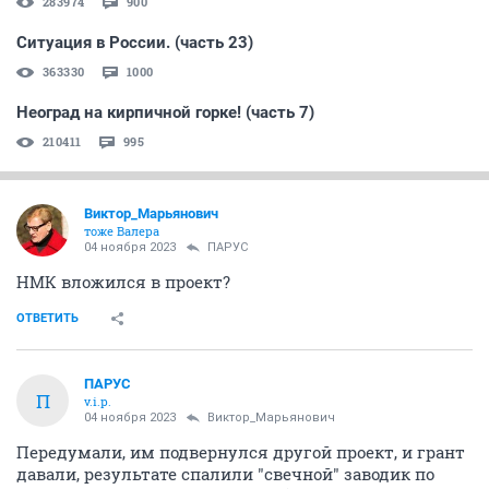
283974
900
Ситуация в России. (часть 23)
363330
1000
Неоград на кирпичной горке! (часть 7)
210411
995
Виктор_Марьянович
тоже Валера
04 ноября 2023
ПАРУС
НМК вложился в проект?
ОТВЕТИТЬ
ПАРУС
П
v.i.p.
04 ноября 2023
Виктор_Марьянович
Передумали, им подвернулся другой проект, и грант
давали, результате спалили "свечной" заводик по