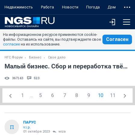
Недвижимость
Работа
Новости
Погода
Дом
На информационном ресурсе применяются cookie-
Согласен
файлы. Оставаясь на сайте, вы подтверждаете свое
согласие
на их использование.
НГС.Форум
Бизнес
Свое дело
Малый бизнес. Сбор и переработка твёрдых бытовых отходов (часть 2)
367143
523
1
...
5
6
7
8
9
10
11
ПАРУС
П
v.i.p.
01 октября 2023
wiza