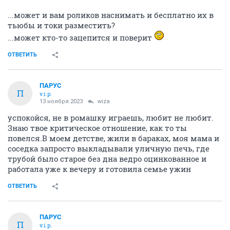
...может и вам роликов наснимать и бесплатно их в
тьюбы и токи разместить?
...может кто-то зацепится и поверит
ОТВЕТИТЬ
ПАРУС
П
v.i.p.
13 ноября 2023
wiza
успокойся, не в ромашку играешь, любит не любит.
Знаю твое критическое отношение, как то ты
повелся.В моем детстве, жили в бараках, моя мама и
соседка запросто выкладывали уличную печь, где
трубой было старое без дна ведро оцинкованное и
работала уже к вечеру и готовила семье ужин
ОТВЕТИТЬ
ПАРУС
П
v.i.p.