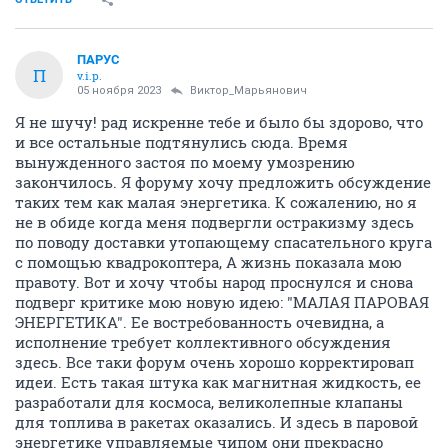
ПАРУС
П
v.i.p.
05 ноября 2023
Виктор_Марьянович
Я не шучу! рад искренне тебе и было бы здорово, что
и все остальные подтянулись сюда. Время
вынужденного застоя по моему умозрению
закончилось. Я форуму хочу предложить обсуждение
таких тем как малая энергетика. К сожалению, но я
не в обиде когда меня подвергли остракизму здесь
по поводу доставки утопающему спасательного круга
с помощью квадрокоптера, А жизнь показала мою
правоту. Вот и хочу чтобы народ проснулся и снова
подверг критике мою новую идею: "МАЛАЯ ПАРОВАЯ
ЭНЕРГЕТИКА". Ее востребованность очевидна, а
исполнение требует коллективного обсуждения
здесь. Все таки форум очень хорошо корректировап
идеи. Есть такая штука как магнитная жидкость, ее
разработали для космоса, великолепные клапаны
для топлива в ракетах оказались. И здесь в паровой
энергетике управляемые чипом они прекрасно