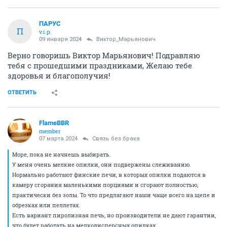
ПАРУС
П
v.i.p.
09 января 2024
Виктор_Марьянович
Верно говоришь Виктор Марьянович! Подравляю
тебя с прошедшими праздниками, Желаю тебе
здоровья и благополучия!
ОТВЕТИТЬ
FlameBBR
member
07 марта 2024
Связь без брака
Море, пока не начнешь выбирать.
У меня очень мелкие опилки, они подвержены слеживанию.
Нормально работают финские печи, в которых опилки подаются в
камеру сгорания маленькими порциями и сгорают полностью,
практически без золы. То что предлагают наши чаще всего на щепе и
обрезках или пеллетах.
Есть вариант пиролизная печь, но производители не дают гарантии,
что будет работать на мелкодисперсных опилках.