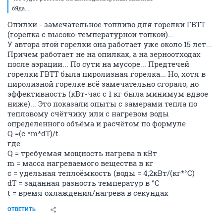
бЯда....
Опилки - замечательное топливо для горелки ГВТТ
(горелка с высоко-температурной топкой)...
У автора этой горелки она работает уже около 15 лет...
Причем работает не на опилках, а на зерноотходах
после аэрации... По сути на мусоре... Предтечей
горелки ГВТТ была пиролизная горелка... Но, хотя в
пиролизной горелке всё замечательно сгорало, но
эффективность (кВт-час с 1 кг была минимум вдвое
ниже)... Это показали опыты с замерами тепла по
тепловому счётчику или с нагревом воды
определенного объёма и расчётом по формуле
Q =(c *m*dT)/t.
где
Q = требуемая мощность нагрева в кВт
m = масса нагреваемого вещества в кг
c = удельная теплоёмкость (воды = 4,2кВт/(кг*°C)
dT = заданная разность температур в °C
t = время охлаждения/нагрева в секундах
ОТВЕТИТЬ