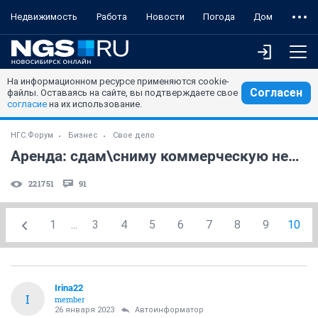
Недвижимость
Работа
Новости
Погода
Дом
На информационном ресурсе применяются cookie-
Согласен
файлы. Оставаясь на сайте, вы подтверждаете свое
согласие
на их использование.
НГС.Форум
Бизнес
Свое дело
Аренда: сдам\сниму коммерческую недвижимость (часть 4)
221751
91
1
...
3
4
5
6
7
8
9
10
Irina22
I
member
26 января 2023
Автоинформатор