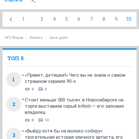
ОТВЕТИТЬ
1
...
3
4
5
6
7
8
9
10
НГС.Форум
Бизнес
Свое дело
ТОП 5
«Привет, детишки!» Чего вы не знали о самом
1
страшном сериале 90-х
0
3
Стоит меньше 500 тысяч: в Новосибирске на
2
торги выставили серый Infiniti — его заложил
владелец
0
13
«Выйду хотя бы на молоко соберу»:
3
трогательная история уличного артиста, его