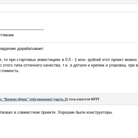
------------------------------------
утяжник
совдепию дорабатывает.
, то при стартовых инвестициях в 0,5 - 1 млн. рублей этот проект можно
этого типа отличного качества, т.е. и детали и крепеж и упаковка, при ве
стоимость.
e: "Бизнес-Идеи" (обсуждение) (часть 2)
пользователя
H777
твовал в совместном проекте. Хорошие были конструкторы.