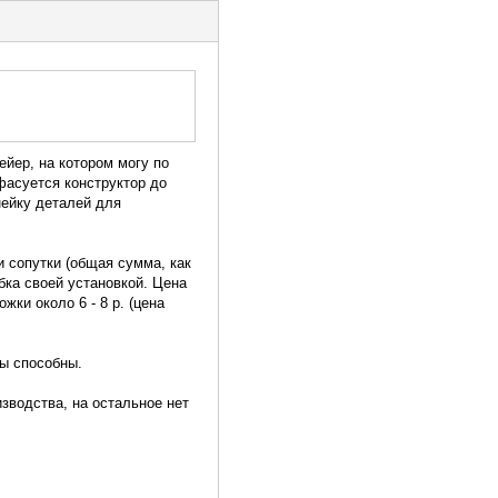
йер, на котором могу по
 фасуется конструктор до
нейку деталей для
и сопутки (общая сумма, как
ибка своей установкой. Цена
жки около 6 - 8 р. (цена
мы способны.
зводства, на остальное нет