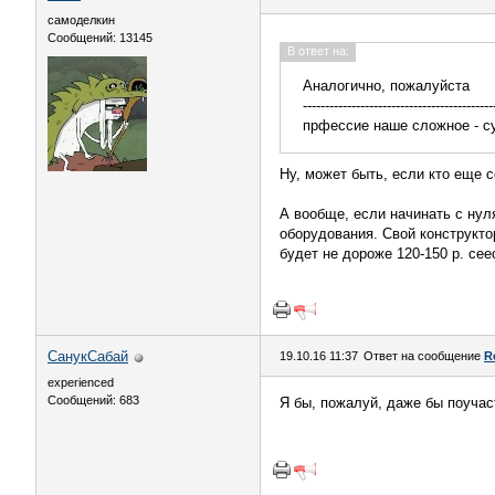
самоделкин
Сообщений: 13145
В ответ на:
Аналогично, пожалуйста
-------------------------------------------
прфессие наше сложное - с
Ну, может быть, если кто еще 
А вообще, если начинать с нуля
оборудования. Свой конструктор 
будет не дороже 120-150 р. сее
СанукСабай
19.10.16 11:37
Ответ на сообщение
R
experienced
Сообщений: 683
Я бы, пожалуй, даже бы поучас