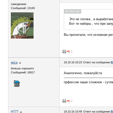
самоделкин
Сообщений: 13145
В ответ на:
Это не логика , а выработа
Вот те наборы , что при зап
Вы прочитали, что основная ре
wiza
19.10.16 10:23
Ответ на сообщение
R
больше хорошего
Сообщений: 16917
Аналогично, пожалуйста
------------------------------------------------
прфессие наше сложное - сутя
H777
19.10.16 10:49
Ответ на сообщение
R