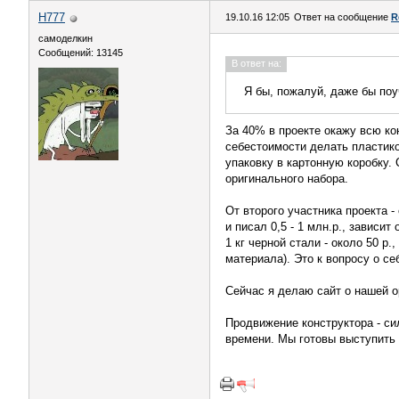
H777
19.10.16 12:05
Ответ на сообщение
R
самоделкин
Сообщений: 13145
В ответ на:
Я бы, пожалуй, даже бы поу
За 40% в проекте окажу всю ко
себестоимости делать пластиков
упаковку в картонную коробку.
оригинального набора.
От второго участника проекта -
и писал 0,5 - 1 млн.р., зависи
1 кг черной стали - около 50 р.
материала). Это к вопросу о се
Сейчас я делаю сайт о нашей о
Продвижение конструктора - си
времени. Мы готовы выступить 