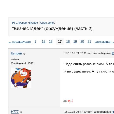
НГС.Форум
/
Бизнес
/
Свое дело
/
"Бизнес-Идеи" (обсуждение) (часть 2)
1
..
15
16
17
18
19
20
21
←
предыдущая
следующая
Купрей
18.10.16 09:37
Ответ на сообщение
R
veteran
Сообщений: 1312
Надо снять розовые очки. А то 
и не существует. А тут снял и 
H777
18.10.16 09:47
Ответ на сообщение
"