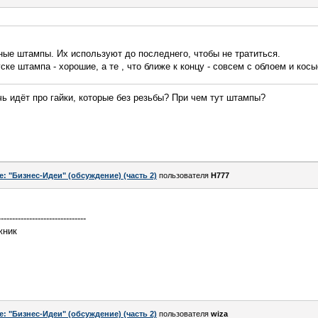
нные штампы. Их используют до последнего, чтобы не тратиться.
уске штампа - хорошие, а те , что ближе к концу - совсем с облоем и косы
чь идёт про гайки, которые без резьбы? При чем тут штампы?
e: "Бизнес-Идеи" (обсуждение) (часть 2)
пользователя
H777
-------------------------------
жник
e: "Бизнес-Идеи" (обсуждение) (часть 2)
пользователя
wiza