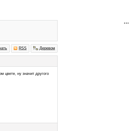
чать
RSS
Деревом
ом цвете, ну значит другого