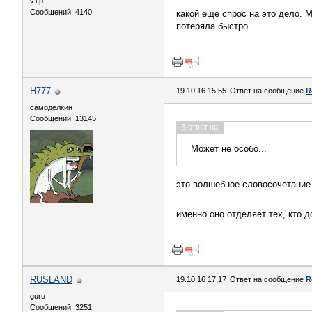
v.i.p.
Сообщений: 4140
какой еще спрос на это дело. М
потеряла быстро
H777
19.10.16 15:55
Ответ на сообщение
R
самоделкин
Сообщений: 13145
В ответ на:
Может не особо...
это волшебное словосочетание 
именно оно отделяет тех, кто д
RUSLAND
19.10.16 17:17
Ответ на сообщение
R
guru
Сообщений: 3251