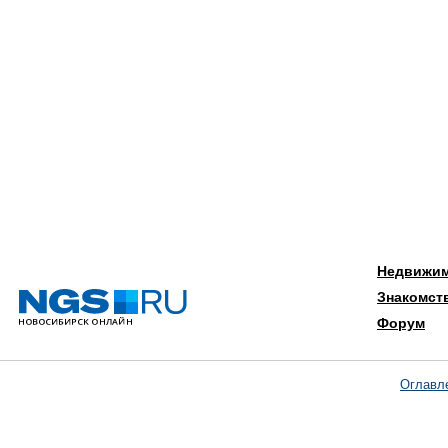
Недвижи
Знакомст
Форум
Оглавл