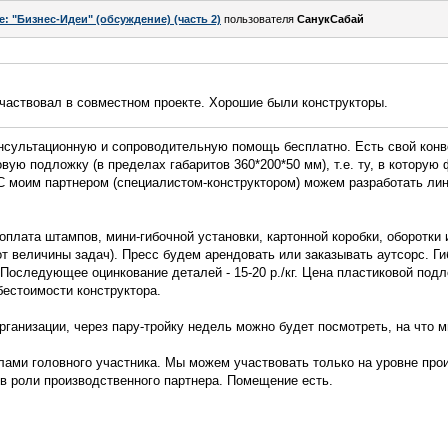
e: "Бизнес-Идеи" (обсуждение) (часть 2)
пользователя
СанукСабай
частвовал в совместном проекте. Хорошие были конструкторы.
нсультационную и сопроводительную помощь бесплатно. Есть свой конве
ую подложку (в пределах габаритов 360*200*50 мм), т.е. ту, в которую
 С моим партнером (специалистом-конструктором) можем разработать ли
 оплата штампов, мини-гибочной установки, картонной коробки, оборотки 
т от величины задач). Пресс будем арендовать или заказывать аутсорс. Г
, Последующее оцинкование деталей - 15-20 р./кг. Цена пластиковой подло
бестоимости конструктора.
рганизации, через пару-тройку недель можно будет посмотреть, на что 
лами головного участника. Мы можем участвовать только на уровне прои
в роли производственного партнера. Помещение есть.