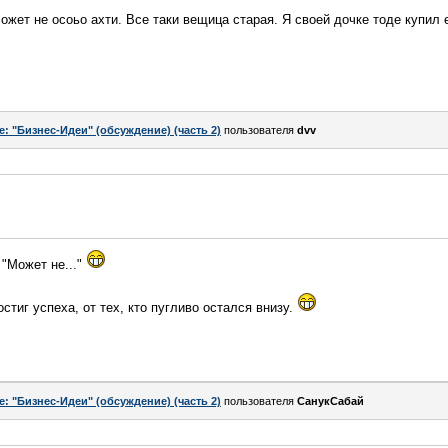
ожет не осоьо ахти. Все таки вещица старая. Я своей дочке тоде купил 
e: "Бизнес-Идеи" (обсуждение) (часть 2)
пользователя
dvv
"Может не..."
остиг успеха, от тех, кто пугливо остался внизу.
e: "Бизнес-Идеи" (обсуждение) (часть 2)
пользователя
СанукСабай