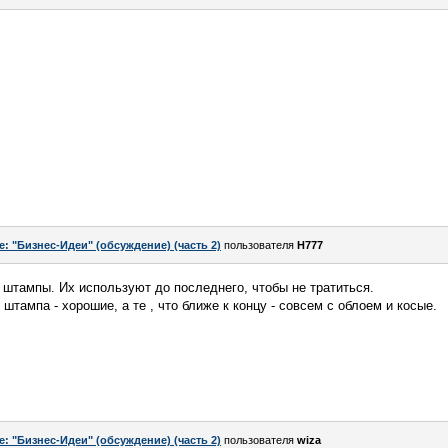
e: "Бизнес-Идеи" (обсуждение) (часть 2)
пользователя
H777
е штампы. Их используют до последнего, чтобы не тратиться.
 штампа - хорошие, а те , что ближе к концу - совсем с облоем и косые.
e: "Бизнес-Идеи" (обсуждение) (часть 2)
пользователя
wiza