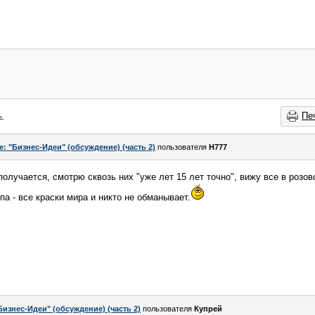
→
Пе
e: "Бизнес-Идеи" (обсуждение) (часть 2)
пользователя
H777
получается, смотрю сквозь них "уже лет 15 лет точно", вижу все в розов
опа - все краски мира и никто не обманывает.
Бизнес-Идеи" (обсуждение) (часть 2)
пользователя
Купрей