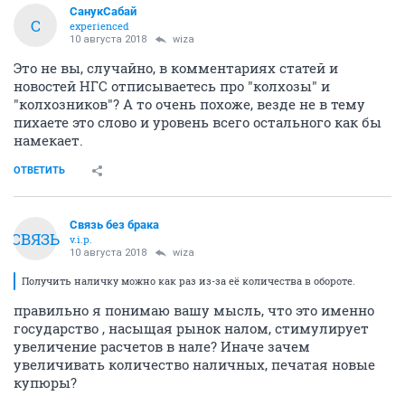
СанукСабай
С
experienced
10 августа 2018
wiza
Это не вы, случайно, в комментариях статей и
новостей НГС отписываетесь про "колхозы" и
"колхозников"? А то очень похоже, везде не в тему
пихаете это слово и уровень всего остального как бы
намекает.
ОТВЕТИТЬ
Связь без брака
СВЯЗЬ
v.i.p.
10 августа 2018
wiza
Получить наличку можно как раз из-за её количества в обороте.
правильно я понимаю вашу мысль, что это именно
государство , насыщая рынок налом, стимулирует
увеличение расчетов в нале? Иначе зачем
увеличивать количество наличных, печатая новые
купюры?