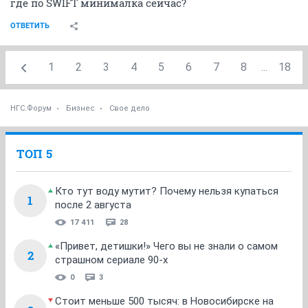
где по SWIFT минималка сейчас?
ОТВЕТИТЬ
1
2
3
4
5
6
7
8
...
18
НГС.Форум
Бизнес
Свое дело
ТОП 5
Кто тут воду мутит? Почему нельзя купаться
1
после 2 августа
17 411
28
«Привет, детишки!» Чего вы не знали о самом
2
страшном сериале 90-х
0
3
Стоит меньше 500 тысяч: в Новосибирске на