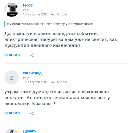
fedot1
v.i.p.
10 августа 2018
Alippa
ну если только занять гильотину у лягушатников
Да, пожалуй в свете последних событий,
электрическая табуретка нам уже не светит, как
продукция двойного назначения.
ОТВЕТИТЬ
ещенедед
Е
v.i.p.
10 августа 2018
Alippa
утром тоже думал,что изъятие сверхдоходов
анекдот...Ан нет, это гениальная мысль росту
экономики. Красавы..!
ОТВЕТИТЬ
Дронго