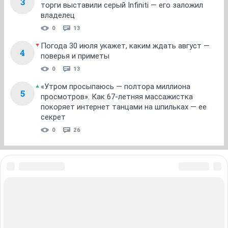
3
торги выставили серый Infiniti — его заложил
владелец
0
13
Погода 30 июля укажет, каким ждать август —
4
поверья и приметы
0
13
«Утром просыпаюсь — полтора миллиона
5
просмотров». Как 67-летняя массажистка
покоряет интернет танцами на шпильках — ее
секрет
0
26
ЗНАКОМСТВА В НОВОСИБИРСКЕ
ПОГОДА В НОВОСИБИРСКЕ
ПРОБКИ В НОВОСИБИРСКЕ
ФОРУМЫ В НОВОСИБИРСКЕ
ТЕЛЕПРОГРАММА В НОВОСИБИРСКЕ