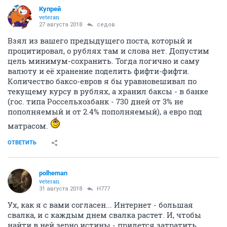
Купрей
veteran
27 августа 2018
седов
Взял из вашего предыдущего поста, который и
процитировал, о рублях там и слова нет. Допустим
цель минимум-сохранить. Тогда логично и саму
валюту и её хранение поделить фифти-фифти.
Количество баксо-евров я бы уравновешивал по
текущему курсу в рублях, а хранил баксы - в банке
(гос. типа Россельхозбанк - 730 дней от 3% не
пополняемый и от 2.4% пополняемый), а евро под
матрасом.
ОТВЕТИТЬ
polheman
veteran
31 августа 2018
H777
Ух, как я с вами согласен... Интернет - большая
свалка, и с каждым днем свалка растет. И, чтобы
найти в ней зерно истины - придется затратить