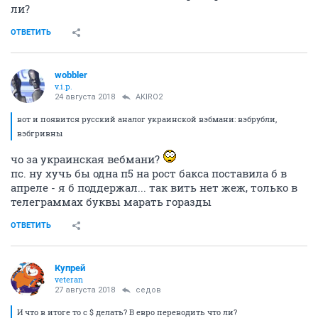
ли?
ОТВЕТИТЬ
wobbler
v.i.p.
24 августа 2018
AKIRO2
вот и появится русский аналог украинской вэбмани: вэбрубли,
вэбгривны
чо за украинская вебмани?
пс. ну хучь бы одна п5 на рост бакса поставила б в
апреле - я б поддержал... так вить нет жеж, только в
телеграммах буквы марать горазды
ОТВЕТИТЬ
Купрей
veteran
27 августа 2018
седов
И что в итоге то с $ делать? В евро переводить что ли?