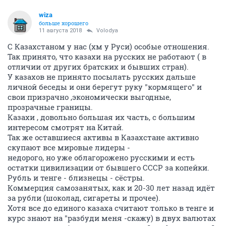
wiza
больше хорошего
11 августа 2018
Volodya
С Казахстаном у нас (хм у Руси) особые отношения.
Так принято, что казахи на русских не работают ( в
отличии от других братских и бывших стран).
У казахов не принято посылать русских дальше
личной беседы и они берегут руку "кормящего" и
свои призрачно ,экономически выгодные,
прозрачные границы.
Казахи , довольно большая их часть, с большим
интересом смотрят на Китай.
Так же оставшиеся активы в Казахстане активно
скупают все мировые лидеры -
недорого, но уже облагорожено русскими и есть
остатки цивилизации от бывшего СССР за копейки.
Рубль и тенге - близнецы - сёстры.
Коммерция самозанятых, как и 20-30 лет назад идёт
за рубли (шоколад, сигареты и прочее).
Хотя все до единого казаха считают только в тенге и
курс знают на "разбуди меня -скажу) в двух валютах