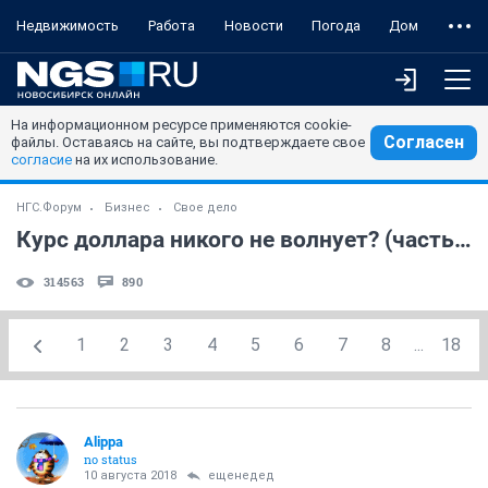
Недвижимость
Работа
Новости
Погода
Дом
На информационном ресурсе применяются cookie-
Согласен
файлы. Оставаясь на сайте, вы подтверждаете свое
согласие
на их использование.
НГС.Форум
Бизнес
Свое дело
Курс доллара никого не волнует? (часть 4)
314563
890
1
2
3
4
5
6
7
8
...
18
Alippa
no status
10 августа 2018
ещенедед