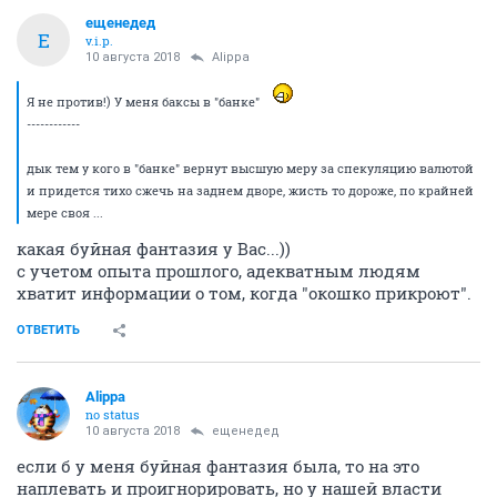
ещенедед
Е
v.i.p.
10 августа 2018
Alippa
Я не против!) У меня баксы в "банке"
------------
дык тем у кого в "банке" вернут высшую меру за спекуляцию валютой
и придется тихо сжечь на заднем дворе, жисть то дороже, по крайней
мере своя ...
какая буйная фантазия у Вас...))
с учетом опыта прошлого, адекватным людям
хватит информации о том, когда "окошко прикроют".
ОТВЕТИТЬ
Alippa
no status
10 августа 2018
ещенедед
если б у меня буйная фантазия была, то на это
наплевать и проигнорировать, но у нашей власти