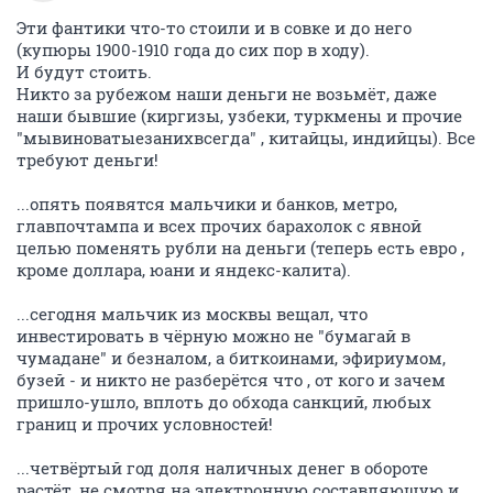
Эти фантики что-то стоили и в совке и до него
(купюры 1900-1910 года до сих пор в ходу).
И будут стоить.
Никто за рубежом наши деньги не возьмёт, даже
наши бывшие (киргизы, узбеки, туркмены и прочие
"мывиноватыезанихвсегда" , китайцы, индийцы). Все
требуют деньги!
...опять появятся мальчики и банков, метро,
главпочтампа и всех прочих барахолок с явной
целью поменять рубли на деньги (теперь есть евро ,
кроме доллара, юани и яндекс-калита).
...сегодня мальчик из москвы вещал, что
инвестировать в чёрную можно не "бумагай в
чумадане" и безналом, а биткоинами, эфириумом,
бузей - и никто не разберётся что , от кого и зачем
пришло-ушло, вплоть до обхода санкций, любых
границ и прочих условностей!
...четвёртый год доля наличных денег в обороте
растёт, не смотря на электронную составляющую и