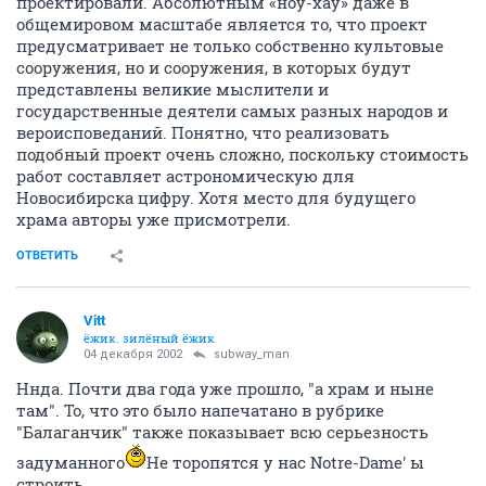
проектировали. Абсолютным «ноу-хау» даже в
общемировом масштабе является то, что проект
предусматривает не только собственно культовые
сооружения, но и сооружения, в которых будут
представлены великие мыслители и
государственные деятели самых разных народов и
вероисповеданий. Понятно, что реализовать
подобный проект очень сложно, поскольку стоимость
работ составляет астрономическую для
Новосибирска цифру. Хотя место для будущего
храма авторы уже присмотрели.
ОТВЕТИТЬ
Vitt
ёжик. зилёный ёжик
04 декабря 2002
subway_man
Ннда. Почти два года уже прошло, "а храм и ныне
там". То, что это было напечатано в рубрике
"Балаганчик" также показывает всю серьезность
задуманного
Не торопятся у нас Notre-Dame' ы
строить.