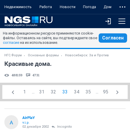
Недвижимость
Работа
Новости
Погода
Дом
На информационном ресурсе применяются cookie-
Согласен
файлы. Оставаясь на сайте, вы подтверждаете свое
согласие
на их использование.
НГС.Форум
Основные форумы
Новосибирск: За и Против
Красивые дома.
488159
4731
1
...
31
32
33
34
35
...
95
AirPlaY
A
v.i.p.
02 декабря 2002
Incognito