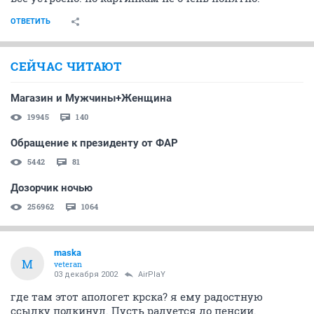
ОТВЕТИТЬ
СЕЙЧАС ЧИТАЮТ
Магазин и Мужчины+Женщина
19945
140
Обращение к президенту от ФАР
5442
81
Дозорчик ночью
256962
1064
maska
M
veteran
03 декабря 2002
AirPlaY
где там этот апологет крска? я ему радостную
ссылку подкинул. Пусть радуется до пенсии.