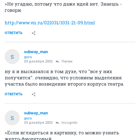
>Не угадаю, потому что даже идей нет. Знаешь -
говори.
http://www.vn.ru/021031/1031-21-09.html
ОТВЕТИТЬ
subway_man
S
guru
03 декабря 2002
Папик
ну я и высказался в том духе, что "все у них
получится". очевидно, что условием выделения
участка было возведение второго корпуса театра.
ОТВЕТИТЬ
subway_man
S
guru
03 декабря 2002
Incognito
>Если вглядеться в картинку, то можно узнать
желто-фиолетовый