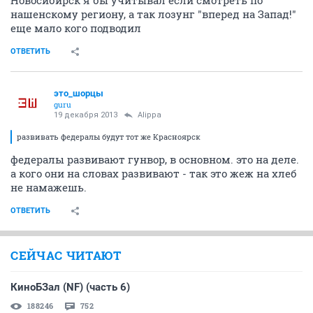
нашенскому региону, а так лозунг "вперед на Запад!"
еще мало кого подводил
ОТВЕТИТЬ
это_шорцы
guru
19 декабря 2013
Alippa
развивать федералы будут тот же Красноярск
федералы развивают гунвор, в основном. это на деле.
а кого они на словах развивают - так это жеж на хлеб
не намажешь.
ОТВЕТИТЬ
СЕЙЧАС ЧИТАЮТ
КиноБЗал (NF) (часть 6)
188246
752