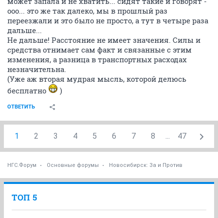
может запала и не хватить... сидят такие и говорят -
ооо... это же так далеко, мы в прошлый раз
переезжали и это было не просто, а тут в четыре раза
дальше...
Не дальше! Расстояние не имеет значения. Силы и
средства отнимает сам факт и связанные с этим
изменения, а разница в транспортных расходах
незначительна.
(Уже аж вторая мудрая мысль, которой делюсь
бесплатно
)
ОТВЕТИТЬ
1
2
3
4
5
6
7
8
...
47
НГС.Форум
Основные форумы
Новосибирск: За и Против
ТОП 5