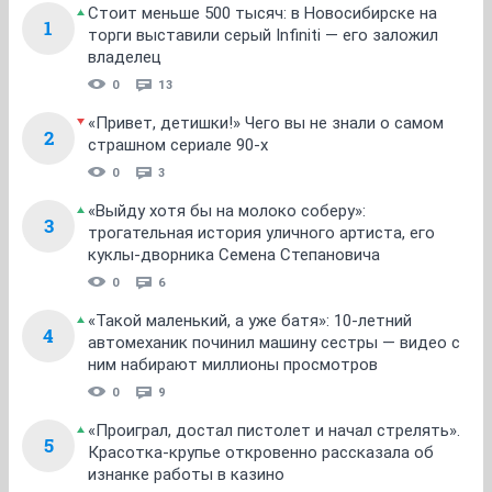
Стоит меньше 500 тысяч: в Новосибирске на
1
торги выставили серый Infiniti — его заложил
владелец
0
13
«Привет, детишки!» Чего вы не знали о самом
2
страшном сериале 90-х
0
3
«Выйду хотя бы на молоко соберу»:
3
трогательная история уличного артиста, его
куклы-дворника Семена Степановича
0
6
«Такой маленький, а уже батя»: 10-летний
4
автомеханик починил машину сестры — видео с
ним набирают миллионы просмотров
0
9
«Проиграл, достал пистолет и начал стрелять».
5
Красотка-крупье откровенно рассказала об
изнанке работы в казино