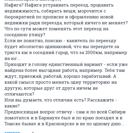
Нафига? Нафига устраивать переезд, продавать
недвижимость, собирать вещи, морочится с
бюрократией по прописке и оформлению новой
недвижки ради переезда, который ничего не меняет?
Что по сути может поменять этот переезд на
соседнюю улицу?
Если не понятно, поясню - канитель по переезду
будет абсолютно одинаковой, что вы переедете за
триста км в соседний город, что за 2000км, например
на юг...
Приходит в голову единственный вариант - если уже
найдена более выгодная работа, например. Тебя там
ждут, приезжай, работай, хорошо зарабатывай. А
какой смысл просто менять одну территорию на
другую, которые друг от друга ничем не
отличаются?
Или вы думаете, что отличия есть? Расскажите -
какие?
Предвосхищая вопрос отвечу - сам я по всей Сибири
помотался и в Барнауле был и по краю поездил и в
Томске бывал и в Красноярске и не по одному дню...