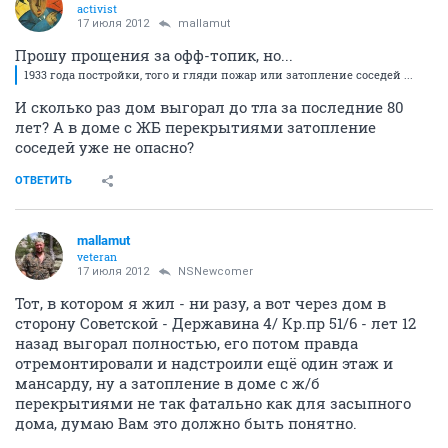
activist
17 июля 2012
mallamut
Прошу прощения за офф-топик, но...
1933 года постройки, того и гляди пожар или затопление соседей ...
И сколько раз дом выгорал до тла за последние 80
лет? А в доме с ЖБ перекрытиями затопление
соседей уже не опасно?
ОТВЕТИТЬ
mallamut
veteran
17 июля 2012
NSNewcomer
Тот, в котором я жил - ни разу, а вот через дом в
сторону Советской - Державина 4/ Кр.пр 51/6 - лет 12
назад выгорал полностью, его потом правда
отремонтировали и надстроили ещё один этаж и
мансарду, ну а затопление в доме с ж/б
перекрытиями не так фатально как для засыпного
дома, думаю Вам это должно быть понятно.