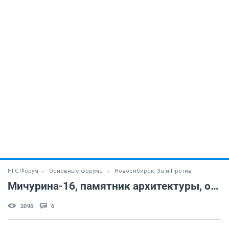
НГС.Форум
Основные форумы
Новосибирск: За и Против
Мичурина-16, памятник архитектуры, особняк - под снос?
2095
6