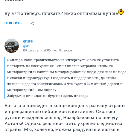
сборов?
///Он же ясно сказал, что самим надо работать
толоконский - молодец! ответил министру,
сказавшему чтоб ученые сами крутились. жестко
ответил!
ну а что теперь, плакать? имхо оптимизм лучше
ОТВЕТИТЬ
gruss
guru
09 февраля 2005
Крыска
> Сибирь наше правительство не интересует, и оно не устает это
повторять на всех уровнях - их бы вполне устроило, чтобы на
месторождениях вахтовым методом работали люди, для чего не надо
никакой инфраструктуры создавать и поддерживать, да чтобы
железная дорога обслуживалась, а что будет в 2км от этой дороги и
месторождений - им пофигу.