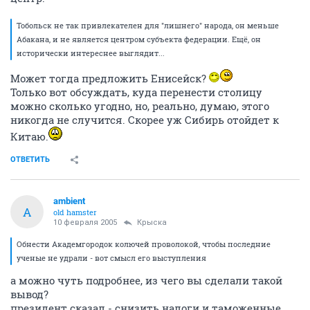
на них зарабатывает. Город будет разрастаться, а это совершенно не
нужно.
Пожалуй соглашусь, к тому же я забыл, что
вплотную к Абакану есть города Черногорск и Усть-
Абакан, которые рано или поздно неизбежно с ним
сольются, получится крупный промышленный
центр.
Тобольск не так привлекателен для "лишнего" народа, он меньше
Абакана, и не является центром субъекта федерации. Ещё, он
исторически интереснее выглядит...
Может тогда предложить Енисейск?
Только вот обсуждать, куда перенести столицу
можно сколько угодно, но, реально, думаю, этого
никогда не случится. Скорее уж Сибирь отойдет к
Китаю.
ОТВЕТИТЬ
ambient
A
old hamster