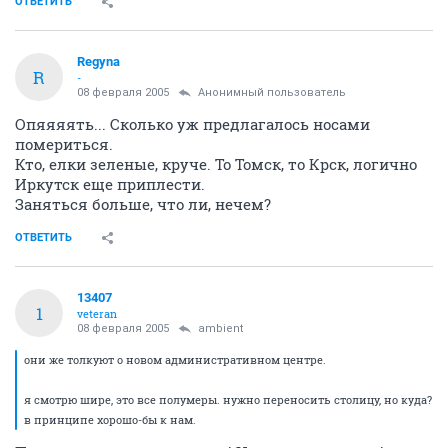
столицу, но куда? в принципе хорошо-бы к нам.
кстати о крске и нске речь зашла на крском
форуме
, я
там уже высказался.
там новые посты вверху и страницы идут наоборот
ОТВЕТИТЬ
Regyna
R
-
08 февраля 2005
Анонимный пользователь
Опяяяять... Сколько уж предлагалось носами
помериться.
Кто, елки зеленые, круче. То Томск, то Крск, логично
Иркутск еще приплести.
Заняться больше, что ли, нечем?
ОТВЕТИТЬ
13407