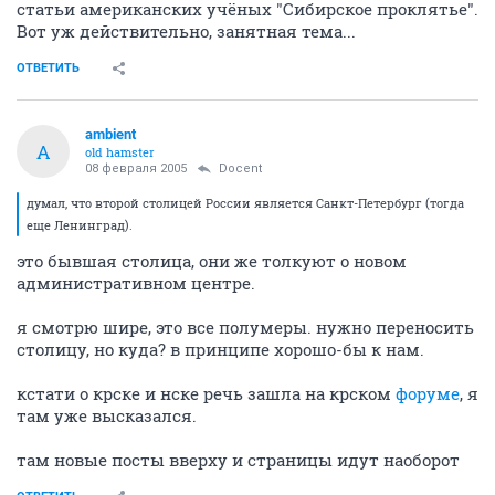
13407
1
veteran
07 февраля 2005
Docent
*НП*
В конце той недели купил номер журнала "Сибирская
Столица", там весь номер посвящён обсуждению
статьи американских учёных "Сибирское проклятье".
Вот уж действительно, занятная тема...
ОТВЕТИТЬ
ambient
A
old hamster
08 февраля 2005
Docent
думал, что второй столицей России является Санкт-Петербург (тогда
еще Ленинград).
это бывшая столица, они же толкуют о новом
административном центре.
я смотрю шире, это все полумеры. нужно переносить