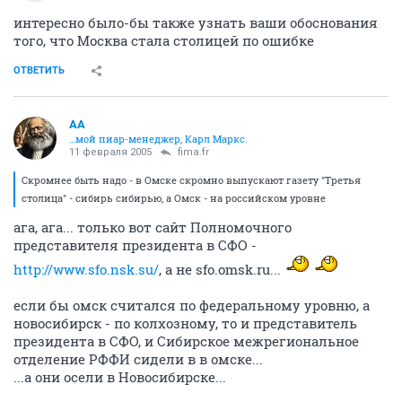
посмотрят кого пускать.
ОТВЕТИТЬ
ambient
A
old hamster
11 февраля 2005
fima.fr
интересно было-бы также узнать ваши обоснования
того, что Москва стала столицей по ошибке
ОТВЕТИТЬ
AA
…мой пиар-менеджер, Карл Маркс.
11 февраля 2005
fima.fr
Скромнее быть надо - в Омске скромно выпускают газету "Третья
столица" - сибирь сибирью, а Омск - на российском уровне
ага, ага... только вот сайт Полномочного
представителя президента в СФО -
http://www.sfo.nsk.su/
, а не sfo.omsk.ru...