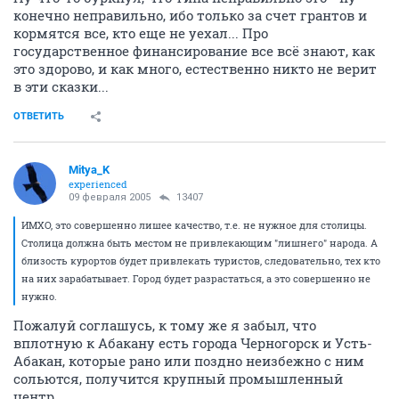
ОТВЕТИТЬ
Крыска
К
unreal
09 февраля 2005
Анонимный пользователь
Ну что-то буркнул, что типа неправильно это - ну
конечно неправильно, ибо только за счет грантов и
кормятся все, кто еще не уехал... Про
государственное финансирование все всё знают, как
это здорово, и как много, естественно никто не верит
в эти сказки...
ОТВЕТИТЬ
Mitya_K
experienced
09 февраля 2005
13407
ИМХО, это совершенно лишее качество, т.е. не нужное для столицы.
Столица должна быть местом не привлекающим "лишнего" народа. А
близость курортов будет привлекать туристов, следовательно, тех кто