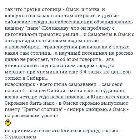
исторически столицей сибири был тобольск
при колчаке был мой родной Омск
сегодня днем на сайте про нское метро прочел, что на
станции речной вокзал среди витражей красноярска
нет именно из-за соперничества, зато есть
мангазея...
так что третья столица - Омск. и точка! и
консульство казахстана там откроют. и другие
сибирские города на сибсоглашении обзавидовались
нашему "папе"-Полежаеву, что он проблему с
льготниками грамотно решил... и Самолеты в Омск с
антарктиды почти своим ходом летают...
а новосибирск... транспортная развязка да и только -
какая там столица... а научный потенциал на россию
давно не работает, что об этом говорить... эта
уникальность под названием академ городка
меркнет при упоминании еще 3-4 таких же центров
только в Сибири...
новосибирск - всего лишь самозванец... сам себя
назвал Столицей Сибири - меня еще это удивило,