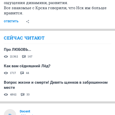
Понять не могу, кто решил, что Крск связывает
регионы Сибири.
Я сам с Кузбасса, так там Нск считают центром, а
Крск так себе.
От себя был в Крске. Ничего особенного. Нет там
ощущения динамики, развития.
Все знакомые с Крска говорили, что Нск им больше
нравится.
ОТВЕТИТЬ
СЕЙЧАС ЧИТАЮТ
Про ЛЮБОВЬ...
21362
167
Как вам сёдняшний Лёд?
1717
44