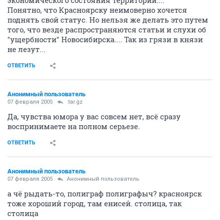
guru
07 февраля 2005
Анонимный пользователь
Зачем поднимать вновь давно избитую тему? Ведь
каждому ясно, что столицу невозможно назначить
кем-то сверху... Это явление "столичность города",
складывается исторически и зависит не только от
экономического состояния территории....
Понятно, что Красноярску неимоверно хочется
поднять свой статус. Но нельзя же делать это путем
того, что везде распространяются статьи и слухи об
"ущербности" Новосибирска.... Так из грязи в князи
не лезут...
ОТВЕТИТЬ
Анонимный пользователь
07 февраля 2005
.tar.gz
Да, чувства юмора у вас совсем нет, всё сразу
воспринимаете на полном серьезе.
ОТВЕТИТЬ