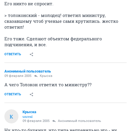
Крыска
К
unreal
09 февраля 2005
ambient
> а вы слушали хозяина со ран, маразматика? "я не
хочу чтобы и нгу обнесли колючей проволокой"
Его никто не спросит.
> толоконский - молодец! ответил министру,
сказавшему чтоб ученые сами крутились. жестко
ответил!
Его тоже. Сделают объектом федерального
подчинения, и все.
ОТВЕТИТЬ
Анонимный пользователь
09 февраля 2005
Крыска
А чего Толокон ответил то министру??