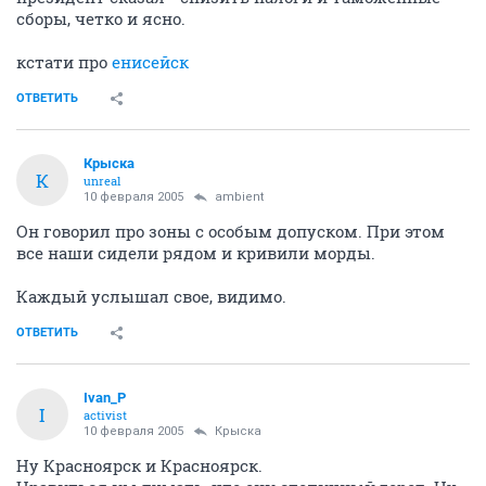
10 февраля 2005
Крыска
Обнести Академгородок колючей проволокой, чтобы последние
ученые не удрали - вот смысл его выступления
а можно чуть подробнее, из чего вы сделали такой
вывод?
президент сказал - снизить налоги и таможенные
сборы, четко и ясно.
кстати про
енисейск
ОТВЕТИТЬ
Крыска
К
unreal
10 февраля 2005
ambient
Он говорил про зоны с особым допуском. При этом
все наши сидели рядом и кривили морды.
Каждый услышал свое, видимо.
ОТВЕТИТЬ