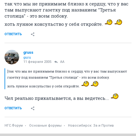
если бы омск считался по федеральному уровню, а
новосибирск - по колхозному, то и представитель
президента в СФО, и Сибирское межрегиональное
отделение РФФИ сидели в в омске...
...а они осели в Новосибирске...
так что мы не принимаем близко к сердцу, что у вас
там выпускают газетку под названием "Третья
столица" - это всем побоку.
хоть лунное консульство у себя откройте.
ОТВЕТИТЬ
gruss
guru
11 февраля 2005
AA
[так что мы не принимаем близко к сердцу, что у вас там выпускают
газетку под названием "Третья столица" - это всем побоку.
хоть лунное консульство у себя откройте.