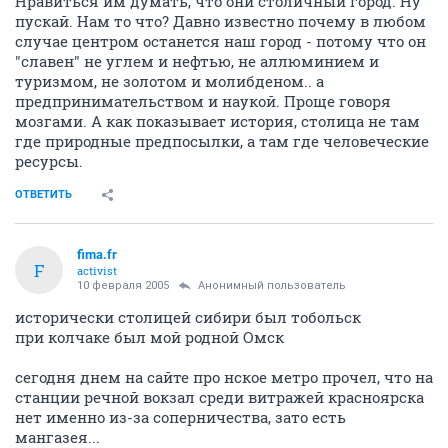
Ivan_P
I
activist
10 февраля 2005
Крыска
Ну Красноярск и Красноярск.
Нравиться им думать, что они столичный город. Ну
пускай. Нам то что? Давно известно почему в любом
случае центром останется наш город - потому что он
"славен" не углем и нефтью, не аллюминием и
туризмом, не золотом и молибденом.. а
предпринимательством и наукой. Проще говоря
мозгами. А как показывает история, столица не там
где природные предпосылки, а там где человеческие
ресурсы.
ОТВЕТИТЬ
fima.fr
F
activist
10 февраля 2005
Анонимный пользователь