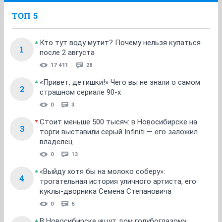
Чел реально прикалывается, а вы ведетесь...
ОТВЕТИТЬ
НГС.Форум
Основные форумы
Новосибирск: За и Против
ТОП 5
Кто тут воду мутит? Почему нельзя купаться
1
после 2 августа
17 411
28
«Привет, детишки!» Чего вы не знали о самом
2
страшном сериале 90-х
0
3
Стоит меньше 500 тысяч: в Новосибирске на
3
торги выставили серый Infiniti — его заложил
владелец