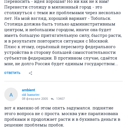
1
veteran
08 февраля 2005
ambient
они же толкуют о новом административном центре.
я смотрю шире, это все полумеры. нужно переносить столицу, но куда?
в принципе хорошо-бы к нам.
Переносить - идея хорошая! Но ни как не к нам!
Перенести столицу в милионный город - это
столкнуться с теми же проблемами через несколько
лет. На мой взгляд, хороший вариант - Тобольск.
Столица должна быть только административным
центром, и небольшим городом, иначе она будет
иметь большую притягательную силу, быстро расти,
и в результате повторится ситуация с Москвой.
Плюс к этому, серьёзный пересмотр федерального
устройства в сторону большей самостоятельности
субъектов федерации. В противном случае, сдаётся
мне, не долго Россия будет единым государством...
ОТВЕТИТЬ