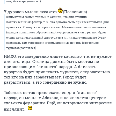
ОТВЕТИТЬ
13407
1
veteran
08 февраля 2005
Mitya_K
Я тоже самое предлагал на красноярском форуме и приводил
подобные аргументы. :)
У дураков мысли сходятся
(Пословица)
Климат там самый теплый в Сибири, что для столицы
положительный фактор, т. к. она должна быть привлекательной для
приезжих. К тому же в окрестностях Абакана полно великолепных
(правда пока плохо обустоенных) курортов, из-за чего регион будет
очень привлекательный для туризма и никакого смысла не будет
создавать там торговые и промышленные центры (это только
туристов распугает).
ИМХО, это совершенно лишее качество, т.е. не нужное
для столицы. Столица должна быть местом не
привлекающим "лишнего" народа. А близость
курортов будет привлекать туристов, следовательно,
тех кто на них зарабатывает. Город будет