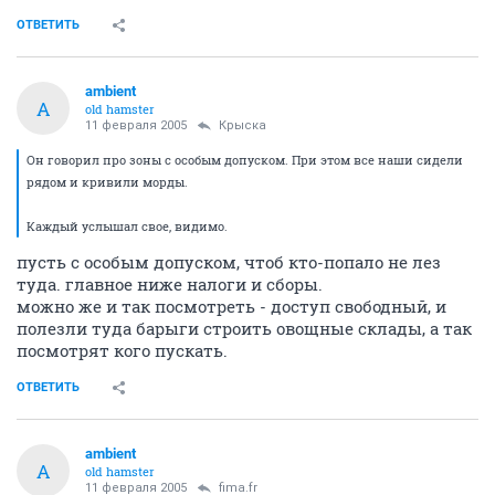
когда четыре года назад приехал и Юнитон слушал...
Скромнее быть надо - в Омске скромно выпускают
газету "Третья столица" - сибирь сибирью, а Омск -
на российском уровне
не принимайте все это близко к сердцу, только...
С уважением
ОТВЕТИТЬ
ambient
A
old hamster
11 февраля 2005
Крыска
Он говорил про зоны с особым допуском. При этом все наши сидели
рядом и кривили морды.
Каждый услышал свое, видимо.
пусть с особым допуском, чтоб кто-попало не лез
туда. главное ниже налоги и сборы.
можно же и так посмотреть - доступ свободный, и
полезли туда барыги строить овощные склады, а так