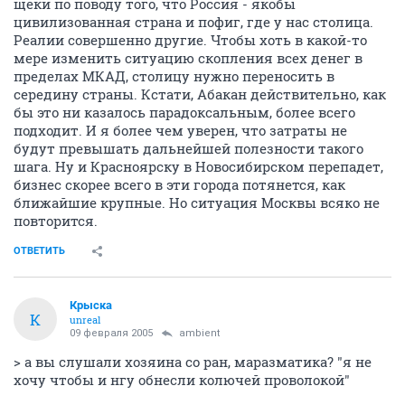
Забудьте о столицах, не будет их здесь никогда.
Вот это и приведет в конце концов к развалу страны
и превращению сибиряков в китайцев. Сколько
ругали и издевалась над Назарбаевым по поводу
Астаны! Однако реально-то это укрепило единство
страны. Мы, конечно, можем раздувать и дальше
щеки по поводу того, что Россия - якобы
цивилизованная страна и пофиг, где у нас столица.
Реалии совершенно другие. Чтобы хоть в какой-то
мере изменить ситуацию скопления всех денег в
пределах МКАД, столицу нужно переносить в
середину страны. Кстати, Абакан действительно, как
бы это ни казалось парадоксальным, более всего
подходит. И я более чем уверен, что затраты не
будут превышать дальнейшей полезности такого
шага. Ну и Красноярску в Новосибирском перепадет,
бизнес скорее всего в эти города потянется, как
ближайшие крупные. Но ситуация Москвы всяко не
повторится.
ОТВЕТИТЬ