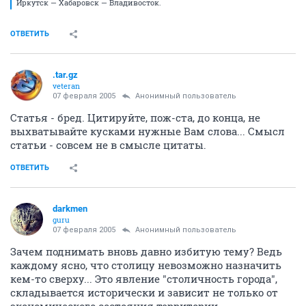
Наиболее же подходящим претендентом на роль азиатской столицы
нам представляется Красноярск, располагающий мощным
экономическим потенциалом, способный к консолидации вокруг себя
территорий как «по параллелям», так и «по меридианам», и главное —
способный замкнуть стратегически важную для укрепления
единства азиатской части Хартленда ось Екатеринбург — Омск —
Иркутск — Хабаровск — Владивосток.
ОТВЕТИТЬ
.tar.gz
veteran
07 февраля 2005
Анонимный пользователь
Статья - бред. Цитируйте, пож-ста, до конца, не
выхватывайте кусками нужные Вам слова... Смысл
статьи - совсем не в смысле цитаты.
ОТВЕТИТЬ
darkmen