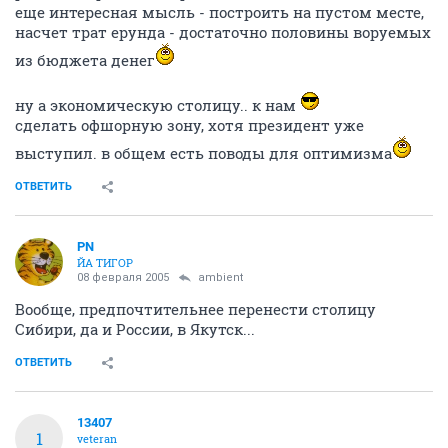
ambient
A
old hamster
08 февраля 2005
13407
вот я именно об этом опять задумался. поднятие
этого вопроса не с проста. москва уже парализована
пробками и продолжает расти и в бухивать деньги в
решение проблемы пробок.
еще интересная мысль - построить на пустом месте,
насчет трат ерунда - достаточно половины воруемых
из бюджета денег
ну а экономическую столицу.. к нам
сделать офшорную зону, хотя президент уже
выступил. в общем есть поводы для оптимизма
ОТВЕТИТЬ
PN
ЙА ТИГОР
08 февраля 2005
ambient