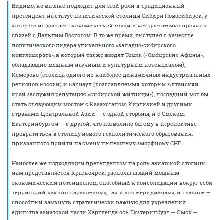
Анонимный пользователь
07 февраля 2005
Всем читать и рыдать:
Владислав Савин, Сергей Бирюков - Проект
«Сибирская столица России»
Видимо, не вполне подходит для этой роли и традиционный
претендент на статус политической столицы Сибири Новосибирск, у
которого не достает экономической мощи и нет достаточно прочных
связей с Дальним Востоком. В то же время, выступая в качестве
политического лидера уникального «западно-сибирского
конгломерата», в который также входят Томск («Сибирские Афины»,
обладающие мощным научным и культурным потенциалом),
Кемерово (столица одного из наиболее динамичных индустриальных
регионов России) и Барнаул (возглавляемый которым Алтайский
край заслужил репутацию «сибирской житницы»), последний мог бы
стать связующим мостом с Казахстаном, Киргизией и другими
странами Центральной Азии — с одной стороны, и с Омском,
Екатеринбургом — с другой, что позволило бы ему в перспективе
превратиться в столицу нового геополитического образования,
призванного прийти на смену нынешнему аморфному СНГ.