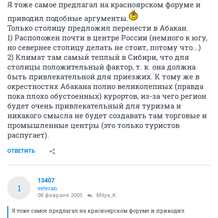
городом, иначе она будет иметь большую притягательную силу,
быстро расти, и в результате повторится ситуация с Москвой.
Плюс к этому, серьёзный пересмотр федерального устройства в
сторону большей самостоятельности субъектов федерации. В
противном случае, сдаётся мне, не долго Россия будет единым
государством...
Я тоже самое предлагал на красноярском форуме и
приводил подобные аргументы.
Только столицу предложил перенести в Абакан.
1) Расположен почти в центре России (немного к югу,
но севернее столицу делать не стоит, потому что...)
2) Климат там самый теплый в Сибири, что для
столицы положительный фактор, т. к. она должна
быть привлекательной для приезжих. К тому же в
окрестностях Абакана полно великолепных (правда
пока плохо обустоенных) курортов, из-за чего регион
будет очень привлекательный для туризма и
никакого смысла не будет создавать там торговые и
промышленные центры (это только туристов
распугает).