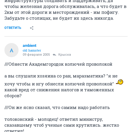
оффшорные зоны?.. Он же ясно сказал, что самим
надо работать, а иностранцы нам не нужны...
Сибирь наше правительство не интересует, и оно не
устает это повторять на всех уровнях - их бы вполне
устроило, чтобы на месторождениях вахтовым
методом работали люди, для чего не надо никакой
инфраструктуры создавать и поддерживать, да
чтобы железная дорога обслуживалась, а что будет в
2км от этой дороги и месторождений - им пофигу.
Забудьте о столицах, не будет их здесь никогда.
ОТВЕТИТЬ
ambient
A
old hamster
09 февраля 2005
Крыска
///Обнести Академгородок колючей проволокой
а вы слушали хозяина со ран, маразматика? "я не
хочу чтобы и нгу обнесли колючей проволокой"
какой вред от снижения налогов и таможенных