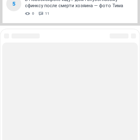
0
13
«Выйду хотя бы на молоко соберу»:
4
трогательная история уличного артиста, его
куклы-дворника Семена Степановича
0
6
В Новосибирске ищут дом голубоглазому
5
сфинксу после смерти хозяина — фото Тима
0
11
ЗНАКОМСТВА В НОВОСИБИРСКЕ
ПОГОДА В НОВОСИБИРСКЕ
ПРОБКИ В НОВОСИБИРСКЕ
ФОРУМЫ В НОВОСИБИРСКЕ
ТЕЛЕПРОГРАММА В НОВОСИБИРСКЕ
АФИША В НОВОСИБИРСКЕ
ГОРОСКОП
КУРСЫ ВАЛЮТ В НОВОСИБИРСКЕ
ТУРИЗМ В НОВОСИБИРСКЕ
ПРОМОКОДЫ В НОВОСИБИРСКЕ