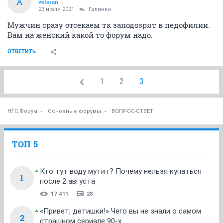
А
veteran
23 июля 2021
Галинка
Мужчин сразу отсекаем тк заподозрят в педофилии.
Вам на женский какой то форум надо.
ОТВЕТИТЬ
1
2
3
НГС.Форум
Основные форумы
ВОПРОС-ОТВЕТ
ТОП 5
Кто тут воду мутит? Почему нельзя купаться
1
после 2 августа
17 411
28
«Привет, детишки!» Чего вы не знали о самом
2
страшном сериале 90-х