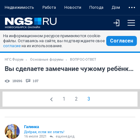
Недвижимость
Работа
Новости
Погода
Дом
На информационном ресурсе применяются cookie-
Согласен
файлы. Оставаясь на сайте, вы подтверждаете свое
согласие
на их использование.
НГС.Форум
Основные форумы
ВОПРОС-ОТВЕТ
Вы сделаете замечание чужому ребёнку, если...
18696
107
1
2
3
Галинка
Добрая, если не злить!
16 июля 2021
ещенедед