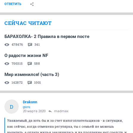
ОТВЕТИТЬ
СЕЙЧАС ЧИТАЮТ
БАРАХОЛКА- 2 Правила в первом посте
478476
341
О радости жизни NF
700315
588
Мир изменился! (часть 3)
142872
1001
Drakonn
D
guru
20 марта 2020
madmax
Уважаемый, да хоть бы и за счет налогоплательщиков - в ситуации,
как сейчас, когда отменена регулярка, ты с семьей не можешь
вылететь, а оплата жилья закончилась и на продление нет средств, и