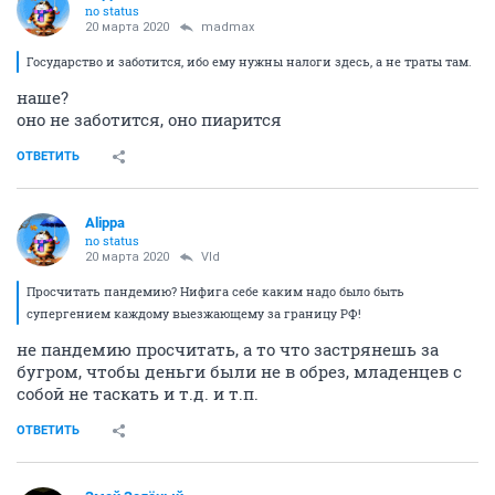
no status
20 марта 2020
madmax
Государство и заботится, ибо ему нужны налоги здесь, а не траты там.
наше?
оно не заботится, оно пиарится
ОТВЕТИТЬ
Alippa
no status
20 марта 2020
Vld
Просчитать пандемию? Нифига себе каким надо было быть
супергением каждому выезжающему за границу РФ!
не пандемию просчитать, а то что застрянешь за
бугром, чтобы деньги были не в обрез, младенцев с
собой не таскать и т.д. и т.п.
ОТВЕТИТЬ