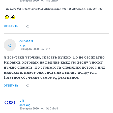
20 марта 2020
madmax
да хоть бы и за счет налогоплательщиков - в ситуации, как сейчас
ОТВЕТИТЬ
OLDMAN
O
v.i.p.
20 марта 2020
Vld
Я все-таки уточню, спасать нужно. Но не бесплатно.
Рыбаков, которых на льдине каждую весну уносит
нужно спасать. Но стоимость операции потом с них
взыскать, иначе они снова на льдину попрутся.
Платное обучение самое эффективное.
ОТВЕТИТЬ
Vld
only vag
20 марта 2020
OLDMAN