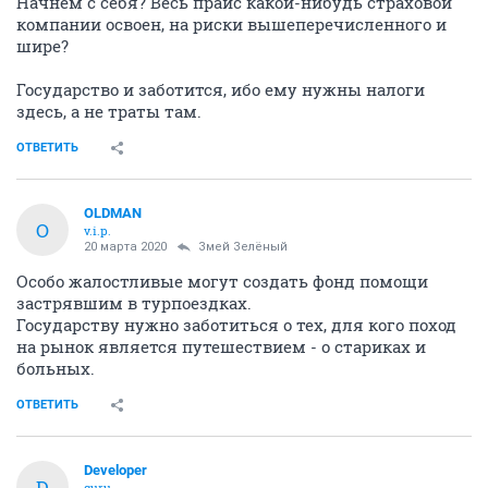
Начнем с себя? Весь прайс какой-нибудь страховой
компании освоен, на риски вышеперечисленного и
шире?
Государство и заботится, ибо ему нужны налоги
здесь, а не траты там.
ОТВЕТИТЬ
OLDMAN
O
v.i.p.
20 марта 2020
Змей Зелёный
Особо жалостливые могут создать фонд помощи
застрявшим в турпоездках.
Государству нужно заботиться о тех, для кого поход
на рынок является путешествием - о стариках и
больных.
ОТВЕТИТЬ
Developer
D
guru