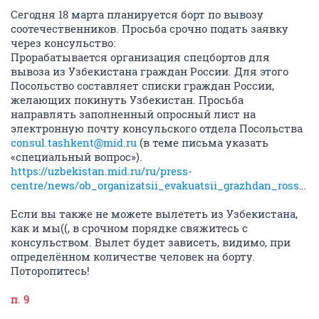
Сегодня 18 марта планируется борт по вывозу
соотечественников. Просьба срочно подать заявку
через консульство:
Прорабатывается организация спецбортов для
вывоза из Узбекистана граждан России. Для этого
Посольство составляет списки граждан России,
желающих покинуть Узбекистан. Просьба
направлять заполненный опросный лист на
электронную почту консульского отдела Посольства
consul.tashkent@mid.ru
(в теме письма указать
«специальный вопрос»).
https://uzbekistan.mid.ru/ru/press-
centre/news/ob_organizatsii_evakuatsii_grazhdan_rossii_iz_uzbekistana/
Если вы также не можете вылететь из Узбекистана,
как и мы((, в срочном порядке свяжитесь с
консульством. Вылет будет зависеть, видимо, при
определённом количестве человек на борту.
Поторопитесь!
п. 9