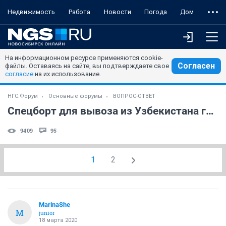
Недвижимость
Работа
Новости
Погода
Дом
На информационном ресурсе применяются cookie-
Согласен
файлы. Оставаясь на сайте, вы подтверждаете свое
согласие
на их использование.
НГС.Форум
Основные форумы
ВОПРОС-ОТВЕТ
Спецборт для вывоза из Узбекистана граждан России
9409
95
1
2
MarinaShe
M
junior
18 марта 2020