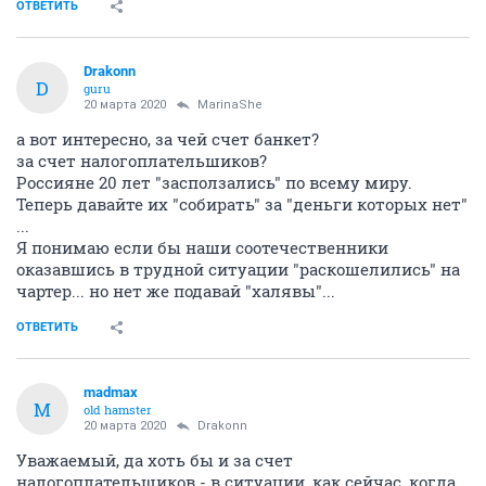
ОТВЕТИТЬ
Drakonn
D
guru
20 марта 2020
MarinaShe
а вот интересно, за чей счет банкет?
за счет налогоплательшиков?
Россияне 20 лет "засползались" по всему миру.
Теперь давайте их "собирать" за "деньги которых нет"
...
Я понимаю если бы наши соотечественники
оказавшись в трудной ситуации "раскошелились" на
чартер... но нет же подавай "халявы"...
ОТВЕТИТЬ
madmax
M
old hamster
20 марта 2020
Drakonn
Уважаемый, да хоть бы и за счет
налогоплательщиков - в ситуации, как сейчас, когда