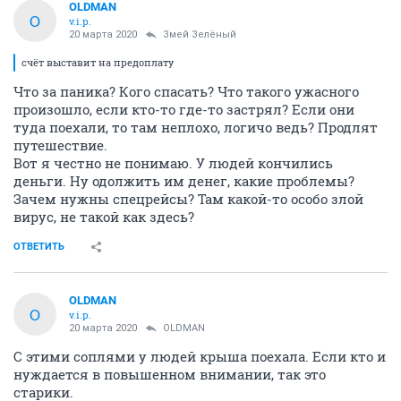
OLDMAN
O
v.i.p.
20 марта 2020
Змей Зелёный
счёт выставит на предоплату
Что за паника? Кого спасать? Что такого ужасного
произошло, если кто-то где-то застрял? Если они
туда поехали, то там неплохо, логичо ведь? Продлят
путешествие.
Вот я честно не понимаю. У людей кончились
деньги. Ну одолжить им денег, какие проблемы?
Зачем нужны спецрейсы? Там какой-то особо злой
вирус, не такой как здесь?
ОТВЕТИТЬ
OLDMAN
O
v.i.p.
20 марта 2020
OLDMAN
С этими соплями у людей крыша поехала. Если кто и
нуждается в повышенном внимании, так это
старики.