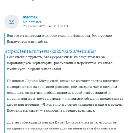
madmax
M
old hamster
20 марта 2020
OLDMAN
Вопрос с тупистами исключительно в финансах. Это пустяки.
Выкрутятся как-нибудь.
https://lenta.ru/news/2020/03/20/vernulis/
Российские туристы, эвакуированные из закрытой из-за
коронавируса Черногории, рассказали о пережитом. Их слова
публикует Telegram-канал LShot.
По словам Ларисы Моториной, сложные обстоятельства сплотили
находившихся за границей россиян, они создали чат, в котором
общались, оперативно обменивались новой информацией и
предлагали друг другу помощь — например, обещали предоставить
место для ночевки. «Я, конечно, приятно удивлена нашим народом.
Все-таки мы сила», — заключила путешественница.
Другая собеседница канала Кира Полякова отметила, что долгое
ожидание на чемоданах около здания авиагавани физически и