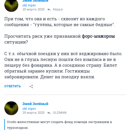
Змей Зелёный
old viper
20 марта 2020
Alippa
При том, что она и есть - сквозит из каждого
сообщения - "гулёны, которые не самые бедные".
Просчитать риск уже признанной
форс-мажором
ситуации?
С т.з. обычной поездки у них всё хеджировано было.
Они не в глушь лесную пошли без компаса и не в
пещеру без фонарика. А в соседнюю страну. Билет
обратный заранее купили. Гостиницы
забронировали. Денег на поездку взяли.
ОТВЕТИТЬ
Змей Зелёный
old viper
20 марта 2020
OLDMAN
Особо жалостливые могут создать фонд помощи застрявшим в
турпоездках.