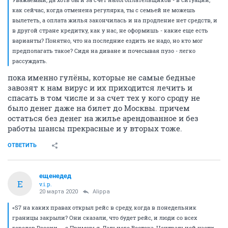
как сейчас, когда отменена регулярка, ты с семьей не можешь
вылететь, а оплата жилья закончилась и на продление нет средств, и
в другой стране кредитку, как у нас, не оформишь - какие еще есть
варианты? Понятно, что на последние ездить не надо, но кто мог
предполагать такое? Сидя на диване и почесывая пузо - легко
рассуждать.
пока именно гулёны, которые не самые бедные
завозят к нам вирус и их приходится лечить и
спасать в том числе и за счет тех у кого сроду не
было денег даже на билет до Москвы. причем
остаться без денег на жилье арендованное и без
работы шансы прекрасные и у вторых тоже.
ОТВЕТИТЬ
ещенедед
Е
v.i.p.
20 марта 2020
Alippa
«S7 на каких правах открыл рейс в среду, когда в понедельник
границы закрыли? Они сказали, что будет рейс, и люди со всех
городов России — с Приморья, Дальнего Востока, Центральной части —