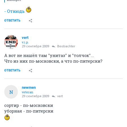
- Отнюдь
ОТВЕТИТЬ
vert
v.i.p.
29 сентября 2009
Beobachter
А вот не нашёл там "унитаз" и "толчок"...
Что из них по-московски, а что по-питерски?
ОТВЕТИТЬ
newmen
N
veteran
29 сентября 2009
vert
сортир - по-московски
уборная - по-питерски