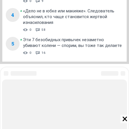
0
9
«Дело не в юбке или макияже». Следователь
4
объяснил, кто чаще становится жертвой
изнасилования
0
58
Эти 7 безобидных привычек незаметно
5
убивают колени — спорим, вы тоже так делаете
0
16
ЗНАКОМСТВА В НОВОСИБИРСКЕ
ПОГОДА В НОВОСИБИРСКЕ
ПРОБКИ В НОВОСИБИРСКЕ
ФОРУМЫ В НОВОСИБИРСКЕ
ТЕЛЕПРОГРАММА В НОВОСИБИРСКЕ
АФИША В НОВОСИБИРСКЕ
ГОРОСКОП
КУРСЫ ВАЛЮТ В НОВОСИБИРСКЕ
ТУРИЗМ В НОВОСИБИРСКЕ
ПРОМОКОДЫ В НОВОСИБИРСКЕ