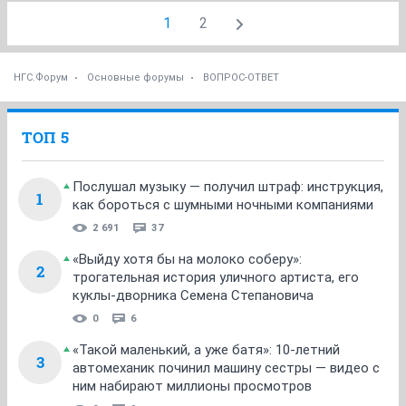
1
2
НГС.Форум
Основные форумы
ВОПРОС-ОТВЕТ
ТОП 5
Послушал музыку — получил штраф: инструкция,
1
как бороться с шумными ночными компаниями
2 691
37
«Выйду хотя бы на молоко соберу»:
2
трогательная история уличного артиста, его
куклы-дворника Семена Степановича
0
6
«Такой маленький, а уже батя»: 10-летний
3
автомеханик починил машину сестры — видео с
ним набирают миллионы просмотров