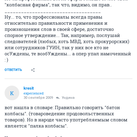
"колбасная фирма", так что, видимо, он прав..
___________________________________
Ну... то, что профессионалы всегда правы
относительно правильности применения и
произношения слов в своей сфере, достаточно
спорное утверждение... Так, например, послушай
следователей (любых, хоть МВД, хоть прокурорских)
или сотрудников ГУИН, так у них все кто не
осУждены, те возбУждены... а опер упал намоченный
: )
ОТВЕТИТЬ
kresit
K
experienced
30 сентября 2009
Ундина
вот нашла в словаре: Правильно говорить "батон
колбасы". (товароведение продовольственных
товаров). Но в народе часто употребляемым словом
является "палка колбасы".