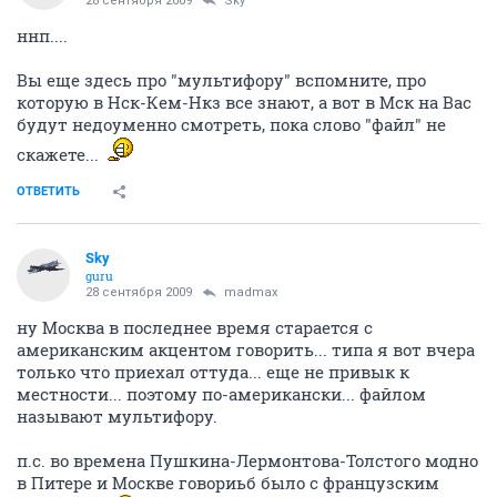
28 сентября 2009
Sky
ннп....
Вы еще здесь про "мультифору" вспомните, про
которую в Нск-Кем-Нкз все знают, а вот в Мск на Вас
будут недоуменно смотреть, пока слово "файл" не
скажете...
ОТВЕТИТЬ
Sky
guru
28 сентября 2009
madmax
ну Москва в последнее время старается с
американским акцентом говорить... типа я вот вчера
только что приехал оттуда... еще не привык к
местности... поэтому по-американски... файлом
называют мультифору.
п.с. во времена Пушкина-Лермонтова-Толстого модно
в Питере и Москве говориьб было с французским