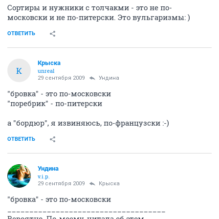
Сортиры и нужники с толчакми - это не по-
московски и не по-питерски. Это вульгаризмы: )
ОТВЕТИТЬ
Крыска
К
unreal
29 сентября 2009
Ундина
"бровка" - это по-московски
"поребрик" - по-питерски
а "бордюр", я извиняюсь, по-французски :-)
ОТВЕТИТЬ
Ундина
v.i.p.
29 сентября 2009
Крыска
"бровка" - это по-московски
____________________________________
Вероятно. По-моему, читала об этом.