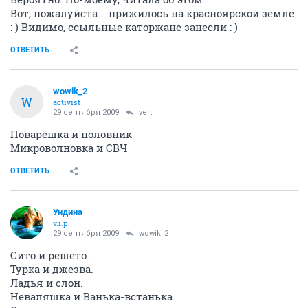
Вот, пожалуйста... прижилось на красноярской земле
: ) Видимо, ссыльные каторжане занесли : )
ОТВЕТИТЬ
wowik_2
W
activist
29 сентября 2009
vert
Поварёшка и половник
Микроволновка и СВЧ
ОТВЕТИТЬ
Ундина
v.i.p.
29 сентября 2009
wowik_2
Сито и решето.
Турка и джезва.
Ладья и слон.
Неваляшка и Ванька-встанька.