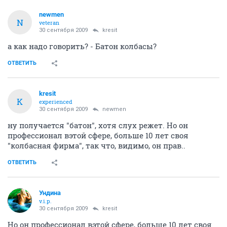
newmen
N
veteran
30 сентября 2009
kresit
а как надо говорить? - Батон колбасы?
ОТВЕТИТЬ
kresit
K
experienced
30 сентября 2009
newmen
ну получается "батон", хотя слух режет. Но он
профессионал вэтой сфере, больше 10 лет своя
"колбасная фирма", так что, видимо, он прав..
ОТВЕТИТЬ
Ундина
v.i.p.
30 сентября 2009
kresit
Но он профессионал вэтой сфере, больше 10 лет своя