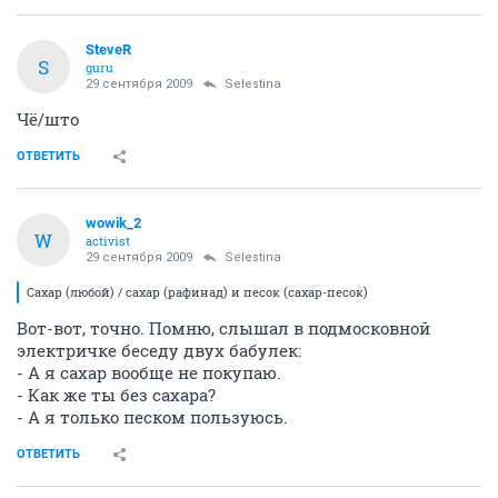
SteveR
S
guru
29 сентября 2009
Selestina
Чё/што
ОТВЕТИТЬ
wowik_2
W
activist
29 сентября 2009
Selestina
Сахар (любой) / сахар (рафинад) и песок (сахар-песок)
Вот-вот, точно. Помню, слышал в подмосковной
электричке беседу двух бабулек:
- А я сахар вообще не покупаю.
- Как же ты без сахара?
- А я только песком пользуюсь.
ОТВЕТИТЬ