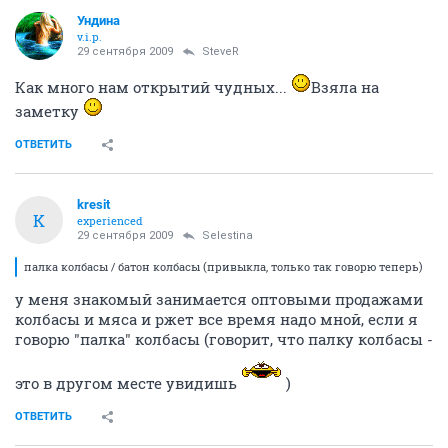
Ундина
v.i.p.
29 сентября 2009
SteveR
Как много нам открытий чудных...
Взяла на
заметку
ОТВЕТИТЬ
kresit
K
experienced
29 сентября 2009
Selestina
палка колбасы / батон колбасы (привыкла, только так говорю теперь)
у меня знакомый занимается оптовыми продажами
колбасы и мяса и ржет все время надо мной, если я
говорю "палка" колбасы (говорит, что палку колбасы -
это в другом месте увидишь
)
ОТВЕТИТЬ