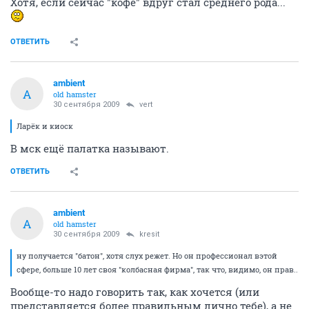
Хотя, если сейчас "кофе" вдруг стал среднего рода...
ОТВЕТИТЬ
ambient
A
old hamster
30 сентября 2009
vert
Ларёк и киоск
В мск ещё палатка называют.
ОТВЕТИТЬ
ambient
A
old hamster
30 сентября 2009
kresit
ну получается "батон", хотя слух режет. Но он профессионал вэтой
сфере, больше 10 лет своя "колбасная фирма", так что, видимо, он прав..
Вообще-то надо говорить так, как хочется (или
представляется более правильным лично тебе), а не