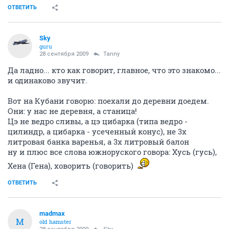
ОТВЕТИТЬ
Sky
guru
28 сентября 2009
Tanny
Да ладно... кто как говорит, главное, что это знакомо...
и одинаково звучит.
Вот на Кубани говорю: поехали до деревни доедем.
Они: у нас не деревня, а станица!
Цэ не ведро сливы, а цэ цибарка (типа ведро -
цилиндр, а цибарка - усеченный конус), не 3х
литровая банка варенья, а 3х литровый балон
ну и плюс все слова южноруского говора: Хусь (гусь),
Хена (Гена), ховорить (говорить)
ОТВЕТИТЬ
madmax
M
old hamster