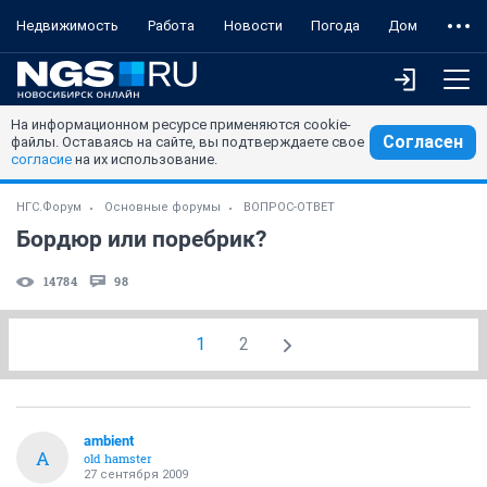
Недвижимость
Работа
Новости
Погода
Дом
На информационном ресурсе применяются cookie-
Согласен
файлы. Оставаясь на сайте, вы подтверждаете свое
согласие
на их использование.
НГС.Форум
Основные форумы
ВОПРОС-ОТВЕТ
Бордюр или поребрик?
14784
98
1
2
ambient
A
old hamster
27 сентября 2009