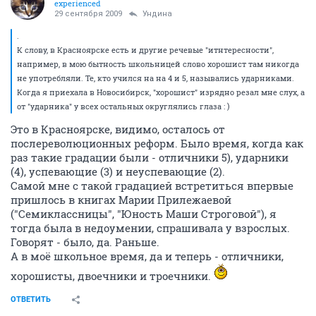
experienced
29 сентября 2009
Ундина
.
К слову, в Красноярске есть и другие речевые "итнтересности",
например, в мою бытность школьницей слово хорошист там никогда
не употребляли. Те, кто учился на на 4 и 5, назывались ударниками.
Когда я приехала в Новосибирск, "хорошист" изрядно резал мне слух, а
от "ударника" у всех остальных округлялись глаза : )
Это в Красноярске, видимо, осталось от
послереволюционных реформ. Было время, когда как
раз такие градации были - отличники 5), ударники
(4), успевающие (3) и неуспевающие (2).
Самой мне с такой градацией встретиться впервые
пришлось в книгах Марии Прилежаевой
("Семиклассницы", "Юность Маши Строговой"), я
тогда была в недоумении, спрашивала у взрослых.
Говорят - было, да. Раньше.
А в моё школьное время, да и теперь - отличники,
хорошисты, двоечники и троечники.
ОТВЕТИТЬ