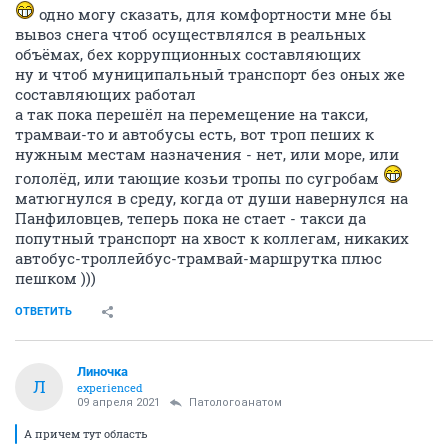
одно могу сказать, для комфортности мне бы
вывоз снега чтоб осуществлялся в реальных
объёмах, бех коррупционных составляющих
ну и чтоб муниципальный транспорт без оных же
составляющих работал
а так пока перешёл на перемещение на такси,
трамваи-то и автобусы есть, вот троп пеших к
нужным местам назначения - нет, или море, или
гололёд, или тающие козьи тропы по сугробам
матюгнулся в среду, когда от души навернулся на
Панфиловцев, теперь пока не стает - такси да
попутный транспорт на хвост к коллегам, никаких
автобус-троллейбус-трамвай-маршрутка плюс
пешком )))
ОТВЕТИТЬ
Линочка
Л
experienced
09 апреля 2021
Патологоанатом
А причем тут область