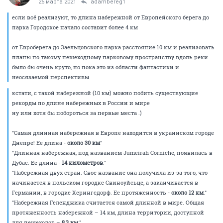
25 марта 2021
adambereg1
если всё реализуют, то длина набережной от Европейского берега до
парка Городское начало составит более 4 км
от Евроберега до Заельцовского парка расстояние 10 км и реализовать
планы по такому пешеходному парковому пространству вдоль реки
было бы очень круто, но пока это из области фантастики и
неосязаемой перспективы
кстати, с такой набережной (10 км) можно побить существующие
рекорды по длине набережных в России и мире
ну или хотя бы побороться за первые места .)
"Самая длинная набережная в Европе находится в украинском городе
Днепре! Ее длина -
около 30 км
"
"Длинная набережная, под названием Jumeirah Corniche, появилась в
Дубае. Ее длина -
14 километров
."
"Набережная двух стран. Свое название она получила из-за того, что
начинается в польском городке Свиноуйсьце, а заканчивается в
Германии, в городке Херингсдорф. Ее протяженность -
около 12 км
."
"Набережная Геленджика считается самой длинной в мире. Общая
протяженность набережной – 14 км, длина территории, доступной
для пешеходов –
8,3 км
."