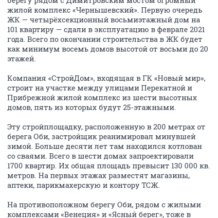
берегу рядом с Димитровским мостом огромный
жилой комплекс «Чернышевский». Первую очередь
ЖК — четырёхсекционный восьмиэтажный дом на
101 квартиру — сдали в эксплуатацию в феврале 2021
года. Всего по окончании строительства в ЖК будет
как минимум восемь домов высотой от восьми до 20
этажей.
Компания «СтройДом», входящая в ГК «Новый мир»,
строит на участке между улицами Перекатной и
Прибрежной жилой комплекс из шести высотных
домов, пять из которых будут 25-этажными.
Эту стройплощадку, расположенную в 200 метрах от
берега Оби, застройщик реанимировал минувшей
зимой. Больше десяти лет там находился котлован
со сваями. Всего в шести домах запроектировали
1700 квартир. Их общая площадь превысит 130 000 кв.
метров. На первых этажах разместят магазины,
аптеки, парикмахерскую и контору ТСЖ.
На противоположном берегу Оби, рядом с жилыми
комплексами «Венеция» и «Ясный берег», тоже в