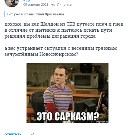
v.i.p.
08 апреля 2021
Линочка
Вот уже и от вас плач Ярославны.
похоже, вы как Шелдон из ТБВ путаете плач и гнев
в отличие от нытиков я пытаюсь искать пути
решения проблемы деградации города
а вас устраивает ситуация с весенним грязным
зачумлённым Новосибирском?
ОТВЕТИТЬ