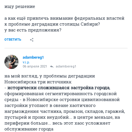
ищу решение
а как ещё привлечь внимание федеральных властей
к проблеме деградации столицы Сибири?
у вас есть предложения?
ОТВЕТИТЬ
adambereg1
v.i.p.
06 апреля 2021
adambereg1
на мой взгляд, у проблемы деградации
Новосибирска три источника:
-
исторически сложившаяся застройка города
,
сформировавшая сегментированность городской
среды - в Новосибирске островки цивилизованной
застройки утопают в океане хаотичного
нагрмождения частника, промзон, складов, гаражей,
пустырей и проих неудобий... в центре меньше, на
периферии больше... весь этот хаос усложняет
обслуживание города