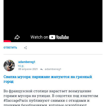
ОТВЕТИТЬ
adambereg1
v.i.p.
08 апреля 2021
adambereg1
Свалка мусора: парижане жалуются на грязный
город
Во французской столице нарастает возмущение
горами мусора на улицах. В соцсетях под хэштегом
#SaccageParis публикуют снимки с отходами и
прочими безобразиями, которые оскорбляют