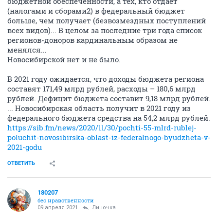
бюджетной обеспеченности, а тех, кто отдает
(налогами и сборами2) в федеральный бюджет
больше, чем получает (безвозмездных поступлений
всех видов)... В целом за последние три года список
регионов-доноров кардинальным образом не
менялся...
Новосибирской нет и не было.
В 2021 году ожидается, что доходы бюджета региона
составят 171,49 млрд рублей, расходы – 180,6 млрд
рублей. Дефицит бюджета составит 9,18 млрд рублей.
... Новосибирская область получит в 2021 году из
федерального бюджета средства на 54,2 млрд рублей.
https://sib.fm/news/2020/11/30/pochti-55-mlrd-rublej-
poluchit-novosibirska-oblast-iz-federalnogo-byudzheta-v-
2021-godu
ОТВЕТИТЬ
180207
бес нравственности
09 апреля 2021
Линочка