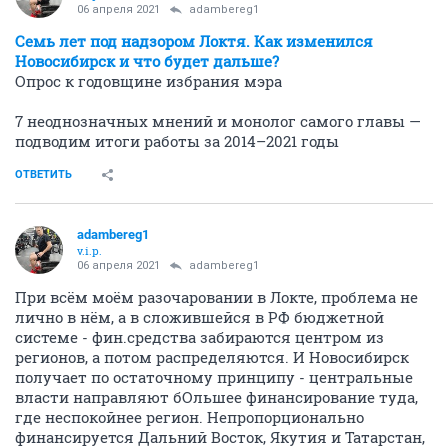
06 апреля 2021
adambereg1
Семь лет под надзором Локтя. Как изменился
Новосибирск и что будет дальше?
Опрос к годовщине избрания мэра
7 неоднозначных мнений и монолог самого главы —
подводим итоги работы за 2014–2021 годы
ОТВЕТИТЬ
adambereg1
v.i.p.
06 апреля 2021
adambereg1
При всём моём разочаровании в Локте, проблема не
лично в нём, а в сложившейся в РФ бюджетной
системе - фин.средства забираются центром из
регионов, а потом распределяются. И Новосибирск
получает по остаточному принципу - центральные
власти направляют бОльшее финансирование туда,
где неспокойнее регион. Непропорционально
финансируется Дальний Восток, Якутия и Татарстан,