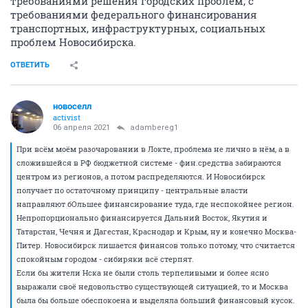
требованиями решения городских проблем, с
требованиями федерального финансирования
транспортных, инфраструктурных, социальных
проблем Новосибирска.
ОТВЕТИТЬ
новоселл
activist
06 апреля 2021
adambereg1
При всём моём разочаровании в Локте, проблема не лично в нём, а в
сложившейся в РФ бюджетной системе - фин.средства забираются
центром из регионов, а потом распределяются. И Новосибирск
получает по остаточному принципу - центральные власти
направляют бОльшее финансирование туда, где неспокойнее регион.
Непропорционально финансируется Дальний Восток, Якутия и
Татарстан, Чечня и Дагестан, Краснодар и Крым, ну и конечно Москва-
Питер. Новосибирск лишается финансов только потому, что считается
спокойным городом - сибиряки всё стерпят.
Если бы жители Нска не были столь терпеливыми и более ясно
выражали своё недовольство существующей ситуацией, то и Москва
была бы больше обеспокоена и выделяла больший финансовый кусок.