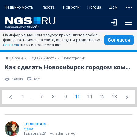
Недвижимость
Работа
Новости
Погода
Дом
На информационном ресурсе применяются cookie-
Согласен
файлы. Оставаясь на сайте, вы подтверждаете свое
согласие
на их использование.
НГС.Форум
Недвижимость
Новостройки
Как сделать Новосибирск городом комфортным для жизни
195312
647
1
...
7
8
9
10
11
12
13
LORDLOGOS
junior
12 марта 2021
adambereg1