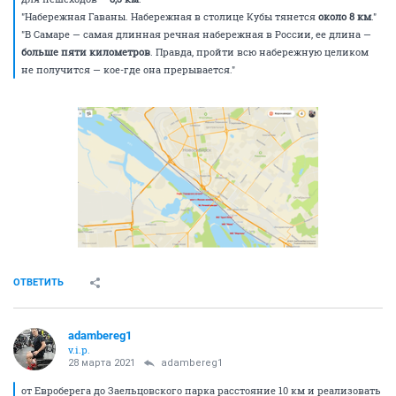
"Набережная Гаваны. Набережная в столице Кубы тянется
около 8 км
."
"В Самаре — самая длинная речная набережная в России, ее длина —
больше пяти километров
. Правда, пройти всю набережную целиком
не получится — кое-где она прерывается."
ОТВЕТИТЬ
adambereg1
v.i.p.
28 марта 2021
adambereg1
от Евроберега до Заельцовского парка расстояние 10 км и реализовать