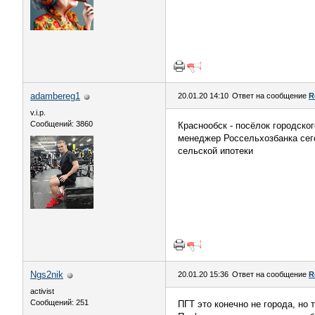
adambereg1
20.01.20 14:10
Ответ на сообщение
R
v.i.p.
Сообщений: 3860
Краснообск - посёлок городско
менеджер Россельхозбанка сего
сельской ипотеки
Ngs2nik
20.01.20 15:36
Ответ на сообщение
R
activist
Сообщений: 251
ПГТ это конечно не города, но 