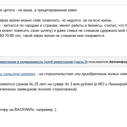
ая цитата - не ваша, а процитированное вами
образ жизни можно себе позволить, но недолго, не на всю жизнь...
ил - мотался по городам и странам, менял работы и бизнесы, считал, что 
на может повесить свою шляпу) и даже семья не слишком сдержала мой 
 60-70-80 лет, такой образ жизни не слишком мне понравится
нвестиции в недвижимость (клуб инвесторов) (часть 2)
пользователя
Автоинфор
ть сельскую ипотеку
- на строительство или приобретение жилых пом
яются сроком до 25 лет на сумму до 3 млн рублей (в МО и Ленинградск
дключении заемщиком личного страхования).
ртиру на ВАСХНИЛе, например .)