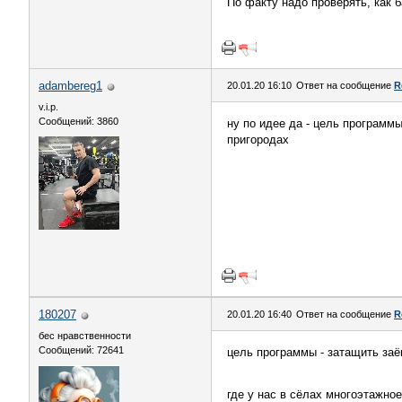
По факту надо проверять, как 
adambereg1
20.01.20 16:10
Ответ на сообщение
R
v.i.p.
Сообщений: 3860
ну по идее да - цель программ
пригородах
180207
20.01.20 16:40
Ответ на сообщение
R
бес нравственности
Сообщений: 72641
цель программы - затащить за
где у нас в сёлах многоэтажно