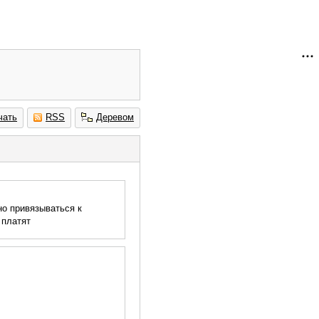
чать
RSS
Деревом
но привязываться к
 платят