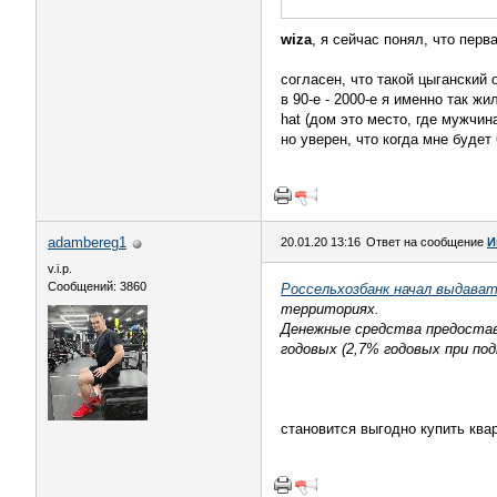
wiza
, я сейчас понял, что перв
согласен, что такой цыганский 
в 90-е - 2000-е я именно так ж
hat (дом это место, где мужчи
но уверен, что когда мне будет
adambereg1
20.01.20 13:16
Ответ на сообщение
И
v.i.p.
Сообщений: 3860
Россельхозбанк начал выдава
территориях.
Денежные средства предоставл
годовых (2,7% годовых при по
становится выгодно купить ква