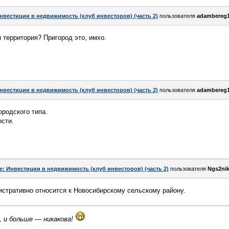
нвестиции в недвижимость (клуб инвесторов) (часть 2)
пользователя
adambereg
территория? Пригород это, имхо.
нвестиции в недвижимость (клуб инвесторов) (часть 2)
пользователя
adambereg
ородского типа.
ости.
e: Инвестиции в недвижимость (клуб инвесторов) (часть 2)
пользователя
Ngs2ni
стративно относится к Новосибирскому сельскому району.
, и больше — никакова!