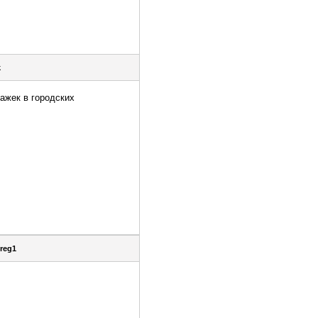
k
тажек в городских
reg1