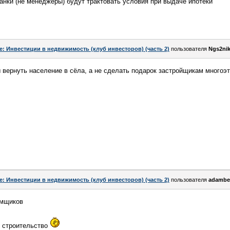
банки (не менеджеры) будут трактовать условия при выдаче ипотеки
e: Инвестиции в недвижимость (клуб инвесторов) (часть 2)
пользователя
Ngs2ni
ы вернуть население в сёла, а не сделать подарок застройщикам многоэ
e: Инвестиции в недвижимость (клуб инвесторов) (часть 2)
пользователя
adambe
ёмщиков
е строительство