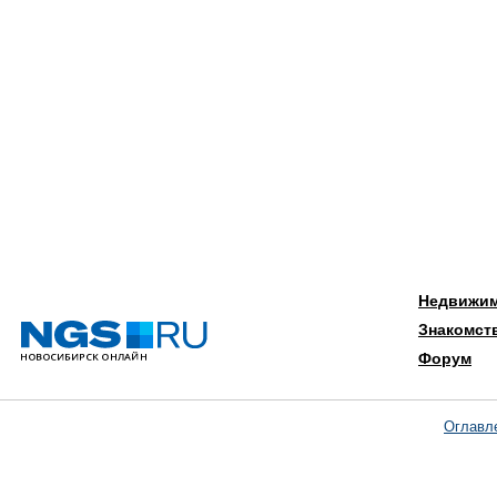
Недвижи
Знакомст
Форум
Оглавл