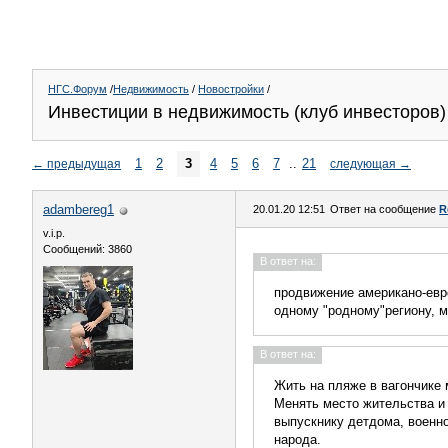
НГС.Форум
/
Недвижимость
/
Новостройки
/
Инвестиции в недвижимость (клуб инвесторов) 
1
2
3
4
5
6
7
..
21
←
предыдущая
следующая
→
adambereg1
20.01.20 12:51
Ответ на сообщение
R
v.i.p.
Сообщений: 3860
В ответ на:
продвижение американо-евр
одному "родному"региону, ме
В ответ на:
Жить на пляже в вагончике 
Менять место жительства и
выпускнику детдома, военн
народа.