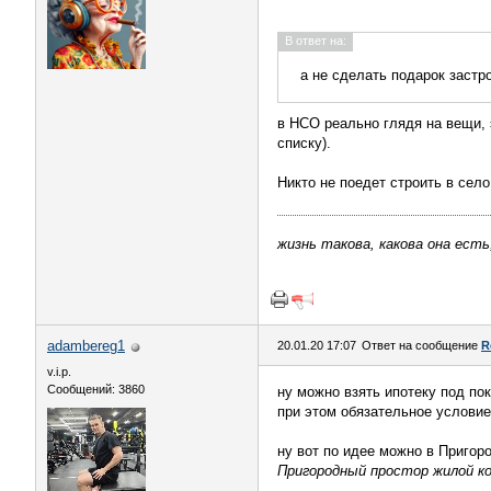
В ответ на:
а не сделать подарок застр
в НСО реально глядя на вещи, 
списку).
Никто не поедет строить в село
жизнь такова, какова она есть
adambereg1
20.01.20 17:07
Ответ на сообщение
R
v.i.p.
Сообщений: 3860
ну можно взять ипотеку под по
при этом обязательное условие
ну вот по идее можно в Пригор
Пригородный простор жилой ко