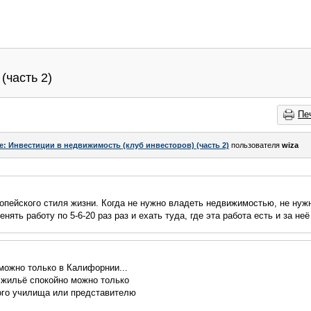
(часть 2)
Пе
e: Инвестиции в недвижимость (клуб инвесторов) (часть 2)
пользователя
wiza
опейского стиля жизни. Когда не нужно владеть недвижимостью, не нуж
нять работу по 5-6-20 раз раз и ехать туда, где эта работа есть и за неё
можно только в Калифорнии...
 жильё спокойно можно только
ого училища или представителю