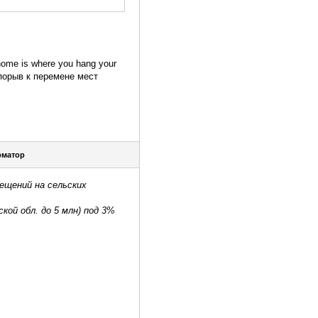
home is where you hang your
порыв к перемене мест
матор
ещений на сельских
ой обл. до 5 млн) под 3%