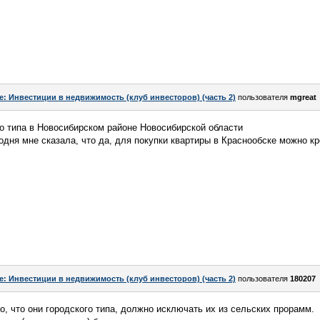
e: Инвестиции в недвижимость (клуб инвесторов) (часть 2)
пользователя
mgreat
го типа в Новосибирском районе Новосибирской области
дня мне сказала, что да, для покупки квартиры в Краснообске можно к
e: Инвестиции в недвижимость (клуб инвесторов) (часть 2)
пользователя
180207
то, что они городского типа, должно исключать их из сельских прорамм.