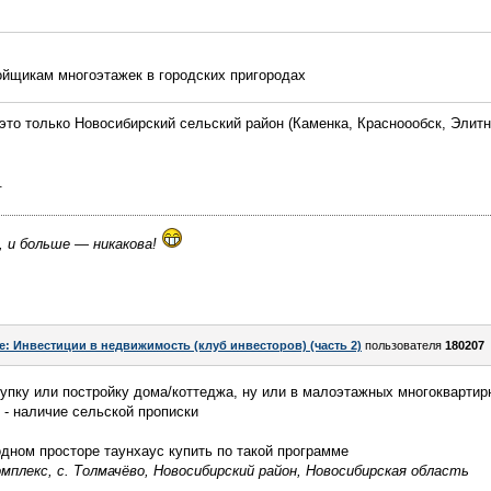
ойщикам многоэтажек в городских пригородах
это только Новосибирский сельский район (Каменка, Красноообск, Элит
.
, и больше — никакова!
e: Инвестиции в недвижимость (клуб инвесторов) (часть 2)
пользователя
180207
купку или постройку дома/коттеджа, ну или в малоэтажных многоквартир
 - наличие сельской прописки
одном просторе таунхаус купить по такой программе
мплекс, с. Толмачёво, Новосибирский район, Новосибирская область