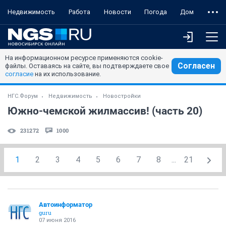
Недвижимость
Работа
Новости
Погода
Дом
На информационном ресурсе применяются cookie-
Согласен
файлы. Оставаясь на сайте, вы подтверждаете свое
согласие
на их использование.
НГС.Форум
Недвижимость
Новостройки
Южно-чемской жилмассив! (часть 20)
231272
1000
1
2
3
4
5
6
7
8
...
21
Автоинформатор
guru
07 июня 2016