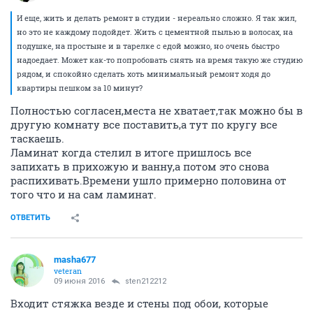
И еще, жить и делать ремонт в студии - нереально сложно. Я так жил,
но это не каждому подойдет. Жить с цементной пылью в волосах, на
подушке, на простыне и в тарелке с едой можно, но очень быстро
надоедает. Может как-то попробовать снять на время такую же студию
рядом, и спокойно сделать хоть минимальный ремонт ходя до
квартиры пешком за 10 минут?
Полностью согласен,места не хватает,так можно бы в
другую комнату все поставить,а тут по кругу все
таскаешь.
Ламинат когда стелил в итоге пришлось все
запихать в прихожую и ванну,а потом это снова
распихивать.Времени ушло примерно половина от
того что и на сам ламинат.
ОТВЕТИТЬ
masha677
veteran
09 июня 2016
sten212212
Входит стяжка везде и стены под обои, которые