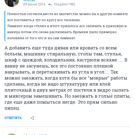
09 июня 2016
OlegAtor1982
Полностью согласен,места не хватает,так можно бы в другую комнату
все поставить,а тут по кругу все таскаешь.
Ламинат когда стелил в итоге пришлось все запихать в прихожую и
ванну,а потом это снова распихивать.Времени ушло примерно
половина от того что и на сам ламинат.
А добавить еще туда диван или кровать со всем
бельем, машинку стиральную, столы там, стулья,
шкаф с одеждой, холодильник, кастрюли всякие .... В
ванну не засунешь, все это постоянно пленкой
накрывать, и перетаскивать из угла в угол.... Так
можно заезжать, когда хотя бы все "мокрые" работы
сделаны, когда не надо штукатурку или клей
плиточный в двух метрах от постели в ведро сыпать
и миксером замешивать. Но заезжать в голые плиты,
где еще даже помыться негде. Это прям сильно
пипец.
ОТВЕТИТЬ