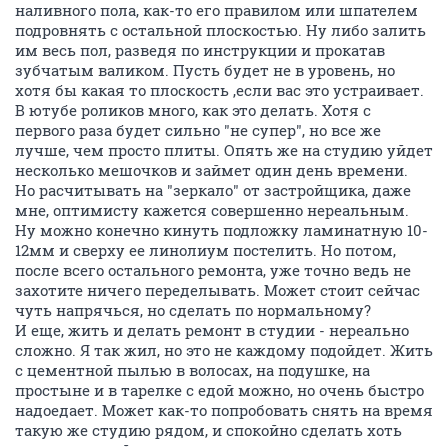
наливного пола, как-то его правилом или шпателем
подровнять с остальной плоскостью. Ну либо залить
им весь пол, разведя по инструкции и прокатав
зубчатым валиком. Пусть будет не в уровень, но
хотя бы какая то плоскость ,если вас это устраивает.
В ютубе роликов много, как это делать. Хотя с
первого раза будет сильно "не супер", но все же
лучше, чем просто плиты. Опять же на студию уйдет
несколько мешочков и займет один день времени.
Но расчитывать на "зеркало" от застройщика, даже
мне, оптимисту кажется совершенно нереальным.
Ну можно конечно кинуть подложку ламинатную 10-
12мм и сверху ее линолиум постелить. Но потом,
после всего остального ремонта, уже точно ведь не
захотите ничего переделывать. Может стоит сейчас
чуть напрячься, но сделать по нормальному?
И еще, жить и делать ремонт в студии - нереально
сложно. Я так жил, но это не каждому подойдет. Жить
с цементной пылью в волосах, на подушке, на
простыне и в тарелке с едой можно, но очень быстро
надоедает. Может как-то попробовать снять на время
такую же студию рядом, и спокойно сделать хоть