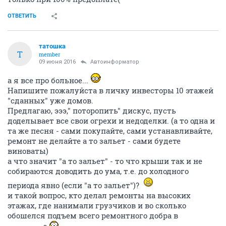
ОТВЕТИТЬ
татошка
Т
member
09 июня 2016
Автоинформатор
а я все про больное...
Напишите пожалуйста в личку инвесторы 10 этажей
"сданных" уже домов.
Предлагаю, эээ," поторопить" дискус, пусть
доделывает все свои огрехи и недоделки. (а то одна и
та же песня - сами покупайте, сами устанавливайте,
ремонт не делайте а то зальет - сами будете
виноваты)
а что значит "а то зальет" - то что крыши так и не
собираются доводить до ума, т.е. до холодного
периода явно (если "а то зальет")?
и такой вопрос, кто делал ремонты на высоких
этажах, где нанимали грузчиков и во сколько
обошелся подъем всего ремонтного добра в