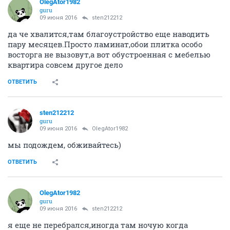
OlegAtor1982
guru
09 июня 2016
sten212212
да че хвалится,там благоустройство еще наводить
пару месяцев.Просто ламинат,обои плитка особо
восторга не вызовут,а вот обустроенная с мебелью
квартира совсем другое дело
ОТВЕТИТЬ
sten212212
guru
09 июня 2016
OlegAtor1982
мы подождем, обживайтесь)
ОТВЕТИТЬ
OlegAtor1982
guru
09 июня 2016
sten212212
я еще не перебрался,иногда там ночую когда