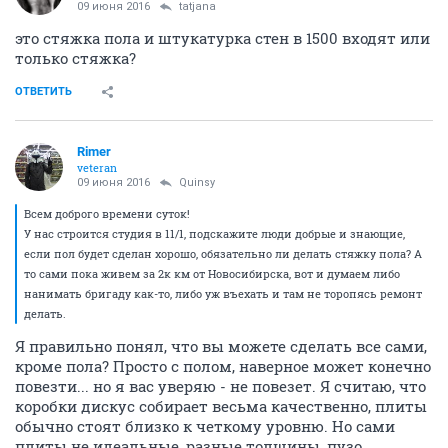
09 июня 2016
tatjana
это стяжка пола и штукатурка стен в 1500 входят или
только стяжка?
ОТВЕТИТЬ
Rimer
veteran
09 июня 2016
Quinsy
Всем доброго времени суток!
У нас строится студия в 11/1, подскажите люди добрые и знающие,
если пол будет сделан хорошо, обязательно ли делать стяжку пола? А
то сами пока живем за 2к км от Новосибирска, вот и думаем либо
нанимать бригаду как-то, либо уж въехать и там не торопясь ремонт
делать.
Я правильно понял, что вы можете сделать все сами,
кроме пола? Просто с полом, наверное может конечно
повезти... но я вас уверяю - не повезет. Я считаю, что
коробки дискус собирает весьма качественно, плиты
обычно стоят близко к четкому уровню. Но сами
плиты не идеальные, разные толщины, пузо