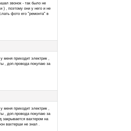
ышал звонок - так было не
 ) , поэтому они у него и не
ыслать фото его "ремонта" в
у меня приходит электрик ,
ты , доп.провода покупаю за
у меня приходит электрик ,
ты , доп.провода покупаю за
зд закрывается вахтером на
фон вахтерши не знал .