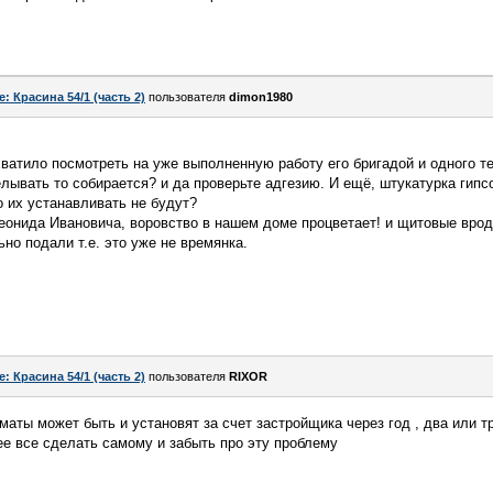
e: Красина 54/1 (часть 2)
пользователя
dimon1980
ватило посмотреть на уже выполненную работу его бригадой и одного т
лывать то собирается? и да проверьте адгезию. И ещё, штукатурка гипс
о их устанавливать не будут?
Леонида Ивановича, воровство в нашем доме процветает! и щитовые врод
но подали т.е. это уже не времянка.
e: Красина 54/1 (часть 2)
пользователя
RIXOR
маты может быть и установят за счет застройщика через год , два или тр
ее все сделать самому и забыть про эту проблему