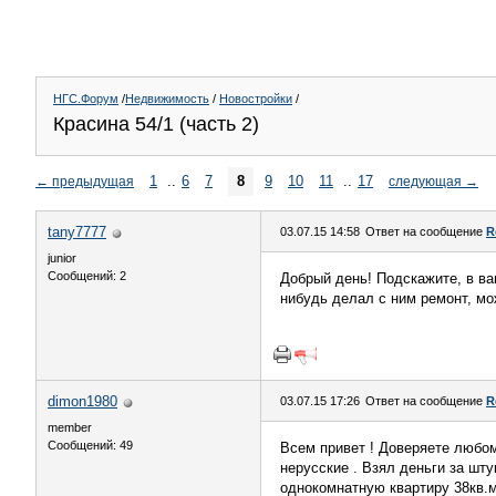
НГС.Форум
/
Недвижимость
/
Новостройки
/
Красина 54/1 (часть 2)
1
..
6
7
8
9
10
11
..
17
←
предыдущая
следующая
→
tany7777
03.07.15 14:58
Ответ на сообщение
R
junior
Сообщений: 2
Добрый день! Подскажите, в ваш
нибудь делал с ним ремонт, мо
dimon1980
03.07.15 17:26
Ответ на сообщение
R
member
Сообщений: 49
Всем привет ! Доверяете любом
нерусские . Взял деньги за шту
однокомнатную квартиру 38кв.