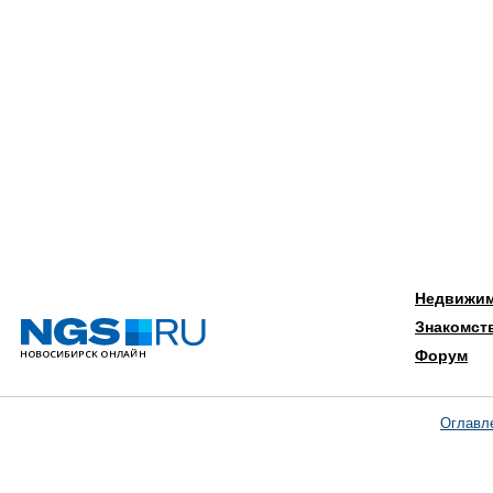
Недвижи
Знакомст
Форум
Оглавл