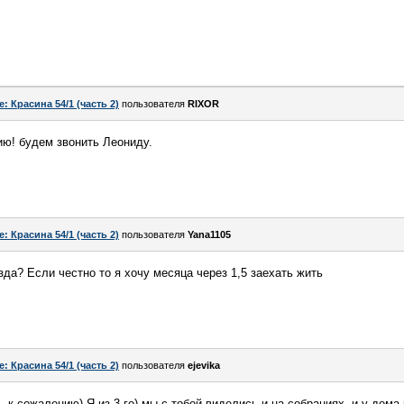
e: Красина 54/1 (часть 2)
пользователя
RIXOR
ю! будем звонить Леониду.
e: Красина 54/1 (часть 2)
пользователя
Yana1105
зда? Если честно то я хочу месяца через 1,5 заехать жить
e: Красина 54/1 (часть 2)
пользователя
ejevika
 к сожалению) Я из 3-го) мы с тобой виделись и на собраниях, и у дома 