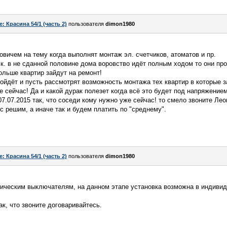
e: Красина 54/1 (часть 2)
пользователя
dimon1980
вичем на тему когда выполнят монтаж эл. счетчиков, атоматов и пр.
. в не сданной половине дома воровство идёт полным ходом то они про
льше квартир зайдут на ремонт!
пойдёт и пусть рассмотрят возможность монтажа тех квартир в которые 
 сейчас! Да и какой дурак полезет когда всё это будет под напряжением
07.07.2015 так, что соседи кому нужно уже сейчас! то смело звоните Ле
с решим, а иначе так и будем платить по "среднему".
e: Красина 54/1 (часть 2)
пользователя
dimon1980
тическим выключателям, на данном этапе установка возможна в индивид
к, что звоните договаривайтесь.