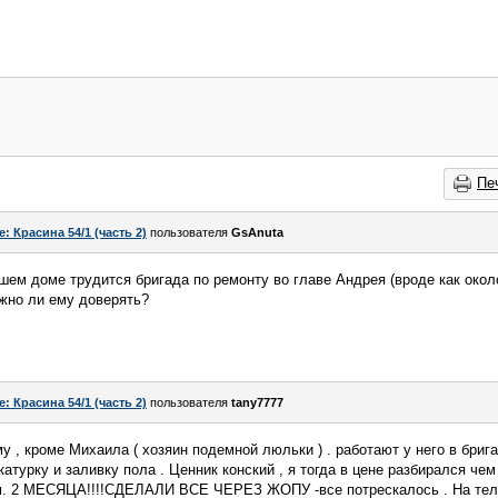
Пе
e: Красина 54/1 (часть 2)
пользователя
GsAnuta
ем доме трудится бригада по ремонту во главе Андрея (вроде как около 
жно ли ему доверять?
e: Красина 54/1 (часть 2)
пользователя
tany7777
у , кроме Михаила ( хозяин подемной люльки ) . работают у него в бриг
катурку и заливку пола . Ценник конский , я тогда в цене разбирался че
м. 2 МЕСЯЦА!!!!СДЕЛАЛИ ВСЕ ЧЕРЕЗ ЖОПУ -все потрескалось . На тел