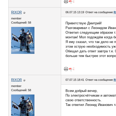
RIXOR
06.07.15 13:19
Ответ на сообщение
R
member
Сообщений: 58
Приветствую Дмитрий!
Разговаривал с Леонидом Ивано
Ответил следующим образом т.к
монтаж! Мол подождём когда бо
Я ему сказал, что так дело не 
этом острую необходимость уже
Обещал дать ответ завтра т.е. 
больше тем быстрее этот вопро
RIXOR
07.07.15 18:41
Ответ на сообщение
R
member
Сообщений: 58
Всем добрый вечер,
По электросчётчикам и автома
свою ответственность.
Так ответил Леонид Иванович та