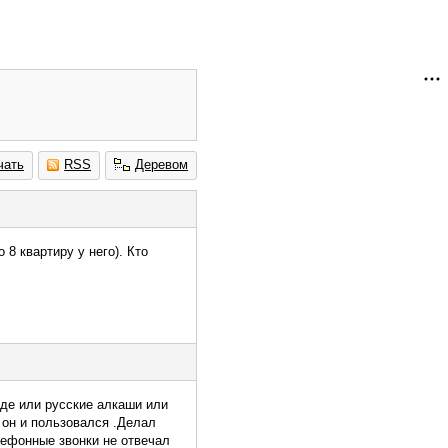
чать
RSS
Деревом
8 квартиру у него). Кто
аде или русские алкаши или
м он и пользовался .Делал
ефонные звонки не отвечал