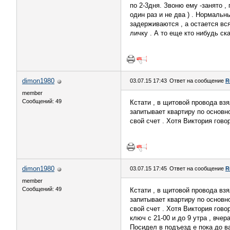
по 2-3дня. Звоню ему -занято ,
один раз и не два ) . Нормальн
задерживаются , а остается вся
личку . А то еще кто нибудь ск
dimon1980
03.07.15 17:43
Ответ на сообщение
R
member
Сообщений: 49
Кстати , в щитовой провода вз
запитывает квартиру по основно
свой счет . Хотя Виктория гово
dimon1980
03.07.15 17:45
Ответ на сообщение
R
member
Сообщений: 49
Кстати , в щитовой провода вз
запитывает квартиру по основно
свой счет . Хотя Виктория гово
ключ с 21-00 и до 9 утра , вче
Посидел в подъезд е пока до в