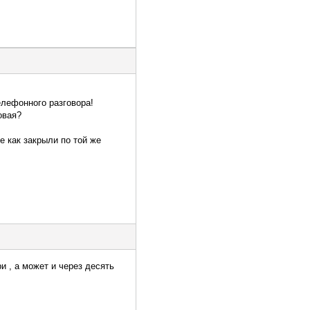
елефонного разговора!
овая?
е как закрыли по той же
и , а может и через десять