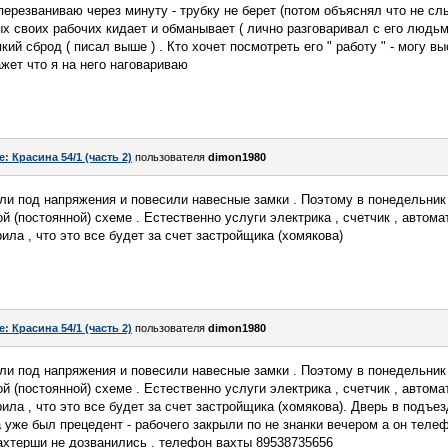
 перезваниваю через минуту - трубку не берет (потом объяснял что не сл
ых своих рабочих кидает и обманывает ( лично разговаривал с его людьми
кий сброд ( писал выше ) . Кто хочет посмотреть его " работу " - могу в
ажет что я на него наговариваю
e: Красина 54/1 (часть 2)
пользователя
dimon1980
яли под напряжения и повесили навесные замки . Поэтому в понедельник 
й (постоянной) схеме . Естественно услуги электрика , счетчик , автома
рила , что это все будет за счет застройщика (хомякова)
e: Красина 54/1 (часть 2)
пользователя
dimon1980
яли под напряжения и повесили навесные замки . Поэтому в понедельник 
й (постоянной) схеме . Естественно услуги электрика , счетчик , автома
рила , что это все будет за счет застройщика (хомякова). Дверь в подъе
ра уже был прецедент - рабочего закрыли по не знанки вечером а он теле
ахтерши не дозванились . телефон вахты 89538735656