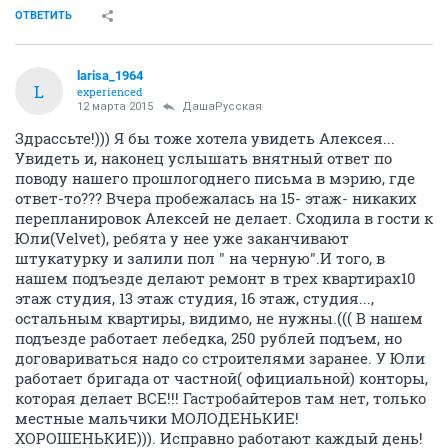
ОТВЕТИТЬ
larisa_1964
L
experienced
12 марта 2015
ДашаРусская
Здрассьте!))) Я бы тоже хотела увидеть Алексея...
Увидеть и, наконец услышать внятный ответ по
поводу нашего прошлогоднего письма в мэрию, где
ответ-то??? Вчера пробежалась на 15- этаж- никаких
перепланировок Алексей не делает. Сходила в гости к
Юли(Velvet), ребята у нее уже заканчивают
штукатурку и залили пол " на черную".И того, в
нашем подъезде делают ремонт в трех квартирах10
этаж студия, 13 этаж студия, 16 этаж, студия...,
остальным квартиры, видимо, не нужны.((( В нашем
подъезде работает лебедка, 250 рублей подъем, но
договариваться надо со строителями заранее. У Юли
работает бригада от частной( официальной) конторы,
которая делает ВСЕ!!! Гастробайтеров там нет, только
местные мальчики МОЛОДЕНЬКИЕ!
ХОРОШЕНЬКИЕ))). Исправно работают каждый день!