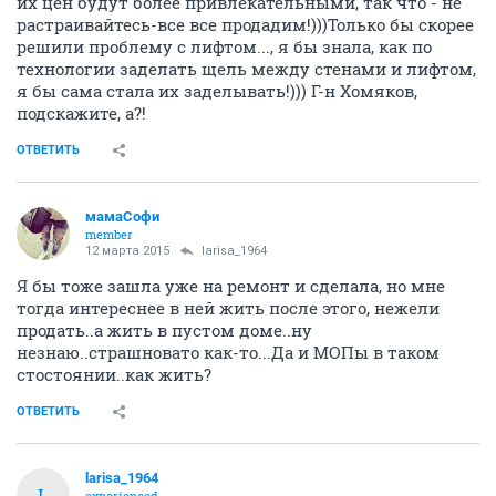
их цен будут более привлекательными, так что - не
растраивайтесь-все все продадим!)))Только бы скорее
решили проблему с лифтом..., я бы знала, как по
технологии заделать щель между стенами и лифтом,
я бы сама стала их заделывать!))) Г-н Хомяков,
подскажите, а?!
ОТВЕТИТЬ
мамаСофи
member
12 марта 2015
larisa_1964
Я бы тоже зашла уже на ремонт и сделала, но мне
тогда интереснее в ней жить после этого, нежели
продать..а жить в пустом доме..ну
незнаю..страшновато как-то...Да и МОПы в таком
стостоянии..как жить?
ОТВЕТИТЬ
larisa_1964
L
experienced