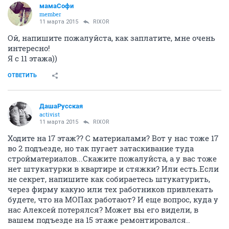
мамаСофи
member
11 марта 2015
RIXOR
Ой, напишите пожалуйста, как заплатите, мне очень
интересно!
Я с 11 этажа))
ОТВЕТИТЬ
ДашаРусская
activist
11 марта 2015
RIXOR
Ходите на 17 этаж?? С материалами? Вот у нас тоже 17
во 2 подъезде, но так пугает затаскивание туда
стройматериалов...Скажите пожалуйста, а у вас тоже
нет штукатурки в квартире и стяжки? Или есть.Если
не секрет, напишите как собираетесь штукатурить,
через фирму какую или тех работников привлекать
будете, что на МОПах работают? И еще вопрос, куда у
нас Алексей потерялся? Может вы его видели, в
вашем подъезде на 15 этаже ремонтировался..