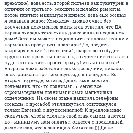
времянке), вода есть, второй подъезд заштукатурен, в
отличии от третьего- заходите и делайте ремонты,
потом платите минимум и живите, ведь еще осенью
я задавала вопрос Хомякову- можно будет без
получения документов жить, и он ответил, что ДА,
первая очередь тоже очень долго жила в несданном
доме! Зато вы можете подключить тепловые пушки и
нормально просушить квартиры! Да, продать
квартиру в доме " с историей" , скорее всего будет
трудно, все просятся показать, а вести клиентов в это
чудо- это значить просто сразу убить их на входе!
Вчера на доме работали только фасадчики, никаких
электрииков в третьем подъезде я не видела. Во
втором подъезде, кстати, Даша, тоже работал
подъемник, что- то поднимал. У Velvet все
стройматериалы поднимали сами мальчишки
отделочники. На своем этаже написала телефоны
соседям, с просьбой откликнуться, откликнулся
только Евгений, с двухкомнатной. К предложению
скинуться, чтобы сделать свой этаж самим, а потом
по - минимуму нам оплатят, отнесся с прохладцей,
даже сказал, что я защищаю Хомякова!))) Да не