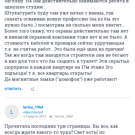
загляну. На 16м действительно занимаются ребята в
однушке студии.
Штукатурить буду сам уже начал с ванны, так
сказать осваиваю новую профессию (на хэ бы это
нужно было..) посмотрим на сколько меня хватит...
Более того скажу, что охраны действительно там нет
и никакой охранной компании тоже нет и не было. А
стоимость кабелей и проводки сейчас удручающая
т.е. не считая работ.. Это была ещё одна из причин!
Так же когда там находятся строители они не бегают
в низ для того что бы сходить в туалет! Эти скрытые
сюрпризы в каждой квартире на 17м этаже 3го
подъезда! т.к. все квартиры открыты!
Да магнитные замки ("домофон") уже работают!
ОТВЕТИТЬ
larisa_1964
L
experienced
12 марта 2015
larisa_1964
Прочитала последних три страницы. Вы все, как
всегда ждете какого-то чуда? Свет есть( по