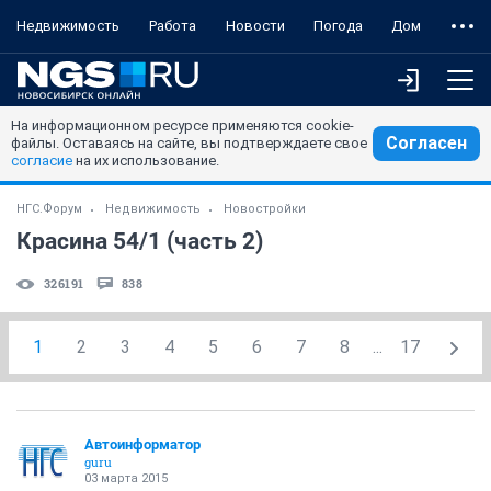
Недвижимость
Работа
Новости
Погода
Дом
На информационном ресурсе применяются cookie-
Согласен
файлы. Оставаясь на сайте, вы подтверждаете свое
согласие
на их использование.
НГС.Форум
Недвижимость
Новостройки
Красина 54/1 (часть 2)
326191
838
1
2
3
4
5
6
7
8
...
17
Автоинформатор
guru
03 марта 2015