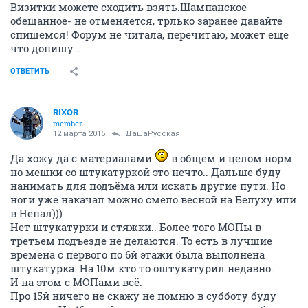
Визитки можете сходить взять.Шампанское
обещанное- не отменяется, трлько заранее давайте
спишемся! Форум не читала, перечитаю, может еще
что допишу....
ОТВЕТИТЬ
RIXOR
member
12 марта 2015
ДашаРусская
Да хожу да с материалами
в общем и целом норм
но мешки со штукатуркой это нечто.. Дальше буду
нанимать для подъёма или искать другие пути. Но
ноги уже накачал можно смело весной на Белуху или
в Непал)))
Нет штукатурки и стяжки.. Более того МОПы в
третьем подъезде не делаются. То есть в лучшие
времена с первого по 6й этажи была выполнена
штукатурка. На 10м кто то оштукатурил недавно.
И на этом с МОПами всё.
Про 15й ничего не скажу не помню в субботу буду