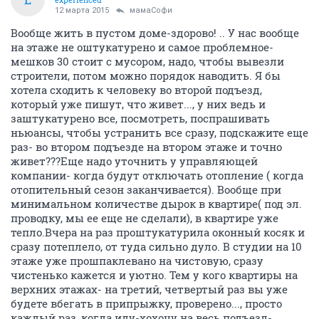
12 марта 2015
мамаСофи
Вообще жить в пустом доме-здорово! .. У нас вообще
на этаже не оштукатурено и самое проблемное-
мешков 30 стоит с мусором, надо, чтобы вывезли
строители, потом можно порядок наводить. Я бы
хотела сходить к человеку во второй подъезд,
который уже пишут, что живет..., у них ведь и
заштукатурено все, посмотреть, поспрашивать
ньюансы, чтобы устранить все сразу, подскажите еще
раз- во втором подъезде на втором этаже и точно
живет???Еще надо уточнить у управляющей
компании- когда будут отключать отопление ( когда
отопительный сезон заканчивается). Вообще при
минимальном количестве дырок в квартире( под эл.
проводку, мы ее еще не сделали), в квартире уже
тепло.Вчера на раз проштукатурила оконный косяк и
сразу потеплело, от туда сильно дуло. В студии на 10
этаже уже прошпаклевано на чистовую, сразу
чистенько кажется и уютно. Тем у кого квартиры на
верхних этажах- на третий, четвертый раз вы уже
будете вбегать в припрыжку, проверено..., просто
каждый раз, когда иду-хохочу на весь подъезд-