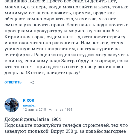
защищаю никого! Просто все сидели девять лет,
молчали, а теперь, когда можно зайти и жить, только
минимум осталось вложить, причем, вроде как
обещают компенсировать это, я считаю, что нет
смысла уже качать права. Если начать подключать с
проверками прокуратуру и мэрию- ну так как 5-я
Кирпичная горка, сядем на ж... у, остановят стройку
и дом окончательно развалится! Нам, кстати, стену
усиленную металлопрофилем, заштукатурили за
счет фирмы.Расценки отделки студии могу озвучить
в личку, если кому надо.Завтра буду в квартире, если
кто-то хочет- приходите в гости, у нас у одних пока
дверь на 13 стоит, найдете сразу!
ОТВЕТИТЬ
RIXOR
member
12 марта 2015
larisa_1964
Добрый день, larisa_1964
Подскажите пожалуйста телефон строителей, тех что
заведуют люлькой. Вдруг 250 р. за подъём выгоднее