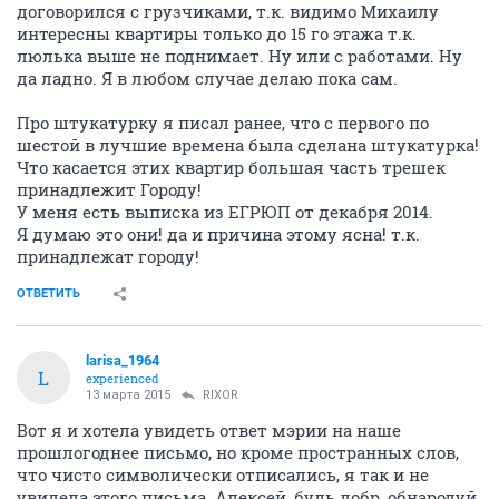
договорился с грузчиками, т.к. видимо Михаилу
интересны квартиры только до 15 го этажа т.к.
люлька выше не поднимает. Ну или с работами. Ну
да ладно. Я в любом случае делаю пока сам.
Про штукатурку я писал ранее, что с первого по
шестой в лучшие времена была сделана штукатурка!
Что касается этих квартир большая часть трешек
принадлежит Городу!
У меня есть выписка из ЕГРЮП от декабря 2014.
Я думаю это они! да и причина этому ясна! т.к.
принадлежат городу!
ОТВЕТИТЬ
larisa_1964
L
experienced
13 марта 2015
RIXOR
Вот я и хотела увидеть ответ мэрии на наше
прошлогоднее письмо, но кроме пространных слов,
что чисто символически отписались, я так и не
увидела этого письма. Алексей, будь добр, обнародуй