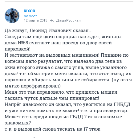
RIXOR
member
12 марта 2015
ДашаРусская
Да живут, Леонид Иванович сказал..
Соседи там ещё один сюрприз нас ждёт, жильцы
дома №58 считают наш проезд во двор своей
парковкой!
И заставляют на выходных машинами! Пинание по
колесам дало результат, что вылезло два тела из
окна второго этажа с самого угла, выше указанного
дома! т.е. обматерив меня сказали, что этот въезд их
парковка и убирать машины не собираются! (ну это я
мягко перефразировал)
Меня это так порадовало, что пришлось мешки
таскать чуток дальше чем планировал!
Напрёг знакомого он сказал, что уволился из ГИБДД
и уже ничем помочь не может! т.е. я про эвакуатор.
Может есть среди люди из ГБДД ? или знакомые
знакомых?
т.к. в выходной снова таскать на 17 этаж!