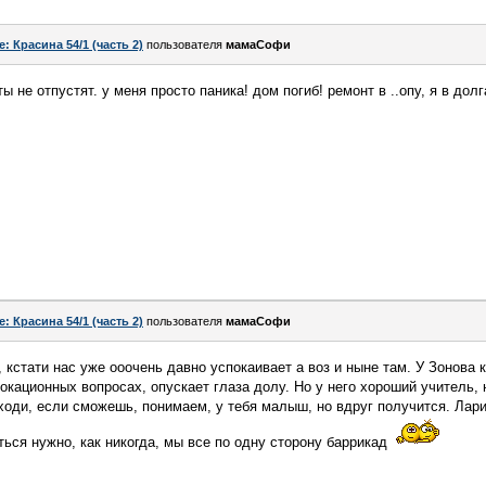
e: Красина 54/1 (часть 2)
пользователя
мамаСофи
ты не отпустят. у меня просто паника! дом погиб! ремонт в ..опу, я в дол
e: Красина 54/1 (часть 2)
пользователя
мамаСофи
, кстати нас уже ооочень давно успокаивает а воз и ныне там. У Зонова
окационных вопросах, опускает глаза долу. Но у него хороший учитель, 
иходи, если сможешь, понимаем, у тебя малыш, но вдруг получится. Лар
ься нужно, как никогда, мы все по одну сторону баррикад