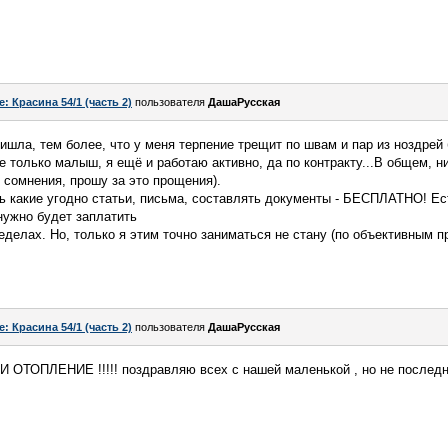
e: Красина 54/1 (часть 2)
пользователя
ДашаРусская
ишла, тем более, что у меня терпение трещит по швам и пар из ноздрей
не только малыш, я ещё и работаю активно, да по контракту...В общем, н
о сомнения, прошу за это прощения).
ть какие угодно статьи, письма, составлять документы - БЕСПЛАТНО! Ес
нужно будет заплатить
еделах. Но, только я этим точно заниматься не стану (по объективным п
e: Красина 54/1 (часть 2)
пользователя
ДашаРусская
 ОТОПЛЕНИЕ !!!!! поздравляю всех с нашей маленькой , но не последн