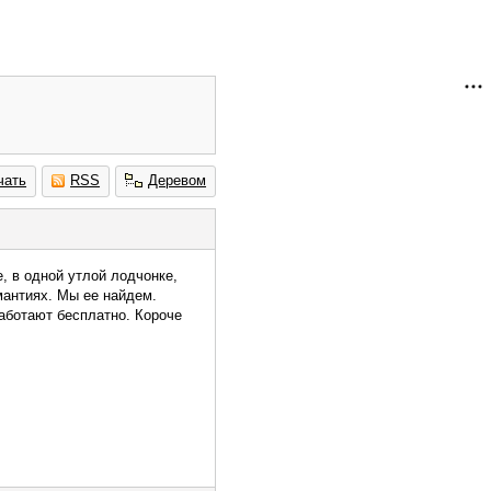
чать
RSS
Деревом
, в одной утлой лодчонке,
 мантиях. Мы ее найдем.
работают бесплатно. Короче