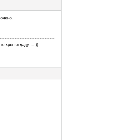
лючено.
е хрен отдадут....))