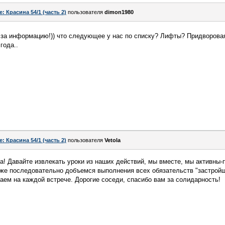
e: Красина 54/1 (часть 2)
пользователя
dimon1980
за информацию!)) что следующее у нас по списку? Лифты? Придворовая
года..
e: Красина 54/1 (часть 2)
пользователя
Vetola
а! Давайте извлекать уроки из наших действий, мы вместе, мы активны-п
к-же последовательно добъемся выполнения всех обязательств "застрой
ваем на каждой встрече. Дорогие соседи, спасибо вам за солидарность!