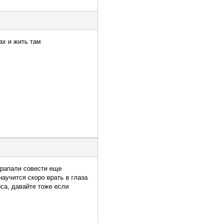
гах и жить там
 крапали совести еще
научится скоро врать в глаза
иса, давайте тоже если