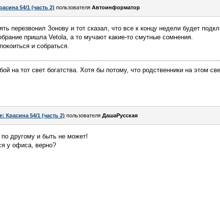
расина 54/1 (часть 2)
пользователя
Автоинформатор
ять перезвонил Зонову и тот сказал, что все к концу недели будет подк
обрание пришла Vetola, а то мучают какие-то смутные сомнения.
покоиться и собраться.
ой на тот свет богатства. Хотя бы потому, что родственники на этом свет
e: Красина 54/1 (часть 2)
пользователя
ДашаРусская
 по другому и быть не может!
ся у офиса, верно?