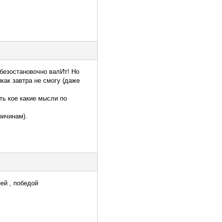
 безостановочно валИт! Но
икак завтра не смогу (даже
ть кое какие мысли по
ричинам).
ей , победой