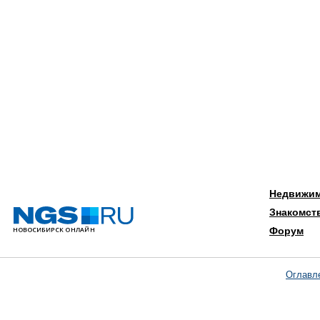
Недвижи
Знакомст
Форум
Оглавл