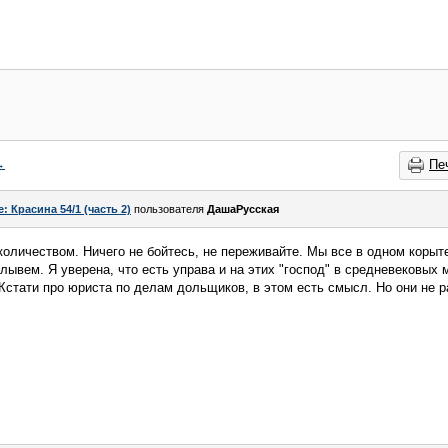
→
Пе
e: Красина 54/1 (часть 2)
пользователя
ДашаРусская
оличеством. Ничего не бойтесь, не переживайте. Мы все в одном корыте
лывем. Я уверена, что есть управа и на этих "господ" в средневековых
Кстати про юриста по делам дольщиков, в этом есть смысл. Но они не 