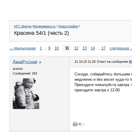
НГС.Форум
/
Недвижимость
/
Новостройки
/
Красина 54/1 (часть 2)
1
..
9
10
11
12
13
14
..
17
←
предыдущая
следующая
ДашаРусская
21.10.15 11:28
Ответ на сообщение
R
activist
Сообщений: 283
Соседи, собирайтесь большим к
медленно и без весел куда-то п
Приходите пожалуйста завтра. 
приходите завтра к 12-00.