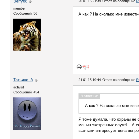
Berry88
20.01.15 21:39
Ответ на сообщение
R
member
Сообщений: 56
А как ? На сколько мне известно
Татьяна_А
21.01.15 10:44
Ответ на сообщение
R
activist
Сообщений: 454
В ответ на:
А как ? На сколько мне извес
Я тоже думала, что охраны не б
машин экстренных служб... А е
все-таки интересует цена вопро