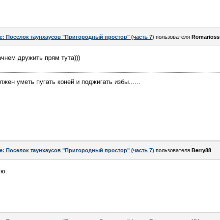
e: Поселок таунхаусов "Пригородный простор" (часть 7)
пользователя
Romarioss
чнем дружить прям тута)))
ен уметь пугать коней и поджигать избы......
e: Поселок таунхаусов "Пригородный простор" (часть 7)
пользователя
Berry88
ую.