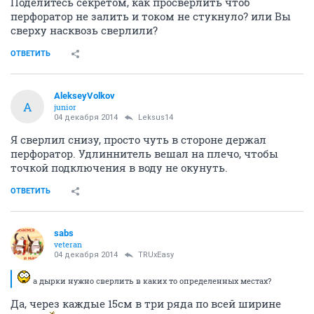
Поделитесь секретом, как просверлить чтоб
перфоратор не залить и током не стукнуло? или Вы
сверху насквозь сверлили?
ОТВЕТИТЬ
AlekseyVolkov
A
junior
04 декабря 2014
Leksus14
Я сверлил снизу, просто чуть в стороне держал
перфоратор. Удлиннитель вешал на плечо, чтобы
точкой подключения в воду не окунуть.
ОТВЕТИТЬ
sabs
veteran
04 декабря 2014
TRUxEasy
а дырки нужно сверлить в каких то определенных местах?
Да, через каждые 15см в три ряда по всей ширине