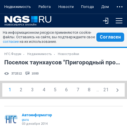
Недвижимость
Работа
Новости
Погода
Дом
На информационном ресурсе применяются cookie-
Согласен
файлы. Оставаясь на сайте, вы подтверждаете свое
согласие
на их использование.
НГС.Форум
Недвижимость
Новостройки
Поселок таунхаусов "Пригородный простор" (часть 7)
372512
1000
1
2
3
4
5
6
7
8
...
21
Автоинформатор
guru
03 декабря 2014