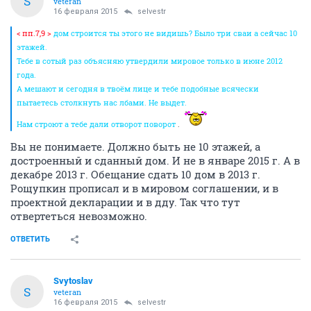
S
veteran
16 февраля 2015
selvestr
< пп.7,9 >
дом строится ты этого не видишь? Было три сваи а сейчас 10
этажей.
Тебе в сотый раз объясняю утвердили мировое только в июне 2012
года.
А мешают и сегодня в твоём лице и тебе подобные всячески
пытаетесь столкнуть нас лбами. Не выдет.
Нам строют а тебе дали отворот поворот
.
Вы не понимаете. Должно быть не 10 этажей, а
достроенный и сданный дом. И не в январе 2015 г. А в
декабре 2013 г. Обещание сдать 10 дом в 2013 г.
Рощупкин прописал и в мировом соглашении, и в
проектной декларации и в дду. Так что тут
отвертеться невозможно.
ОТВЕТИТЬ
Svytoslav
S
veteran
16 февраля 2015
selvestr