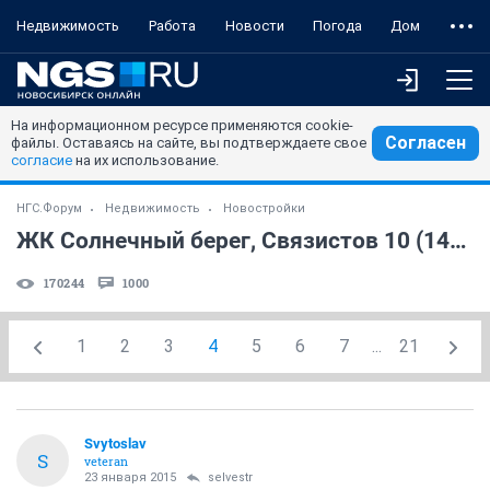
Недвижимость
Работа
Новости
Погода
Дом
На информационном ресурсе применяются cookie-
Согласен
файлы. Оставаясь на сайте, вы подтверждаете свое
согласие
на их использование.
НГС.Форум
Недвижимость
Новостройки
ЖК Солнечный берег, Связистов 10 (147 строительный), часть 2 (часть 2)
170244
1000
1
2
3
4
5
6
7
...
21
Svytoslav
S
veteran
23 января 2015
selvestr