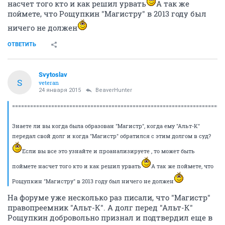
насчет того кто и как решил урвать
А так же
поймете, что Рощупкин "Магистру" в 2013 году был
ничего не должен
ОТВЕТИТЬ
Svytoslav
S
veteran
24 января 2015
BeaverHunter
======================================================================
Знаете ли вы когда была образован "Магистр", когда ему "Альт-К"
передал свой долг и когда "Магистр" обратился с этим долгом в суд?
Если вы все это узнайте и проанализируете , то может быть
поймете насчет того кто и как решил урвать
А так же поймете, что
Рощупкин "Магистру" в 2013 году был ничего не должен
На форуме уже несколько раз писали, что "Магистр"
правопреемник "Альт-К". А долг перед "Альт-К"
Рощупкин добровольно признал и подтвердил еще в