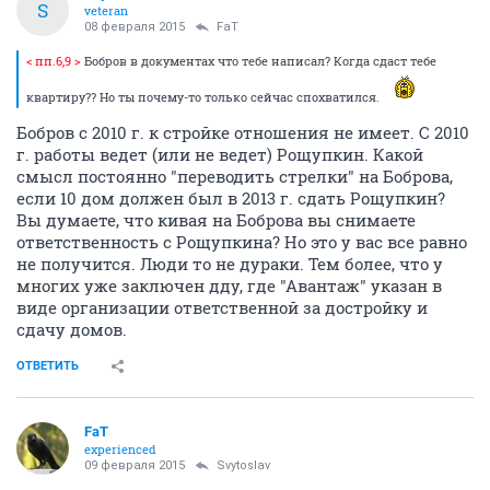
S
veteran
08 февраля 2015
FaT
< пп.6,9 >
Бобров в документах что тебе написал? Когда сдаст тебе
квартиру?? Но ты почему-то только сейчас спохватился.
Бобров с 2010 г. к стройке отношения не имеет. С 2010
г. работы ведет (или не ведет) Рощупкин. Какой
смысл постоянно "переводить стрелки" на Боброва,
если 10 дом должен был в 2013 г. сдать Рощупкин?
Вы думаете, что кивая на Боброва вы снимаете
ответственность с Рощупкина? Но это у вас все равно
не получится. Люди то не дураки. Тем более, что у
многих уже заключен дду, где "Авантаж" указан в
виде организации ответственной за достройку и
сдачу домов.
ОТВЕТИТЬ
FaT
experienced
09 февраля 2015
Svytoslav