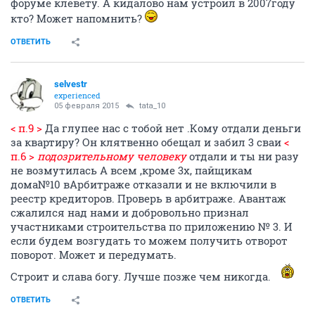
форуме клевету. А кидалово нам устроил в 2007году
кто? Может напомнить?
ОТВЕТИТЬ
selvestr
experienced
05 февраля 2015
tata_10
< п.9 >
Да глупее нас с тобой нет .Кому отдали деньги
за квартиру? Он клятвенно обещал и забил 3 сваи
<
п.6 >
подозрительному человеку
отдали и ты ни разу
не возмутилась А всем ,кроме 3х, пайщикам
дома№10 вАрбитраже отказали и не включили в
реестр кредиторов. Проверь в арбитраже. Авантаж
сжалился над нами и добровольно признал
участниками строительства по приложению № 3. И
если будем возгудать то можем получить отворот
поворот. Может и передумать.
Строит и слава богу. Лучше позже чем никогда.
ОТВЕТИТЬ