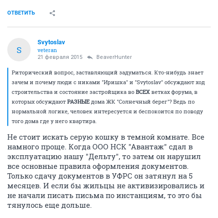
ОТВЕТИТЬ
Svytoslav
S
veteran
21 февраля 2015
BeaverHunter
Риторический вопрос, заставляющий задуматься. Кто-нибудь знает
зачем и почему люди с никами "Иришка" и "Svytoslav" обсуждают ход
строительства и состояние застройщика во
ВСЕХ
ветках форума, в
которых обсуждают
РАЗНЫЕ
дома ЖК "Солнечный берег"? Ведь по
нормальной логике, человек интересуется и беспокоится по поводу
того дома где у него квартира.
Не стоит искать серую кошку в темной комнате. Все
намного проще. Когда ООО НСК "Авантаж" сдал в
эксплуатацию нашу "Дельту", то затем он нарушил
все основные правила оформления документов.
Только сдачу документов в УФРС он затянул на 5
месяцев. И если бы жильцы не активизировались и
не начали писать письма по инстанциям, то это бы
тянулось еще дольше.