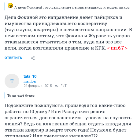
А дела Фокиной , это выявление неплательщиков и мошенников.
Дела Фокиной это направление денег пайщиков и
имущества принадлежавшего кооперативу
(таунхаусы, квартиры) в неизвестном направлении. В
неизвестном потому, что Фокина и Журавель упорно
отказываются отчитаться о том, куда они это все
дели, когда возглавляли правление и КРК.
< пп.6,7 >
ОТВЕТИТЬ
tata_10
T
member
04 февраля 2015
FaT
То ли ещё будет.
Подскажите пожалуйста, производятся какие-либо
работы по 10 дому? Или Расщупкин решил
ограничиться доп.соглашением - уповая на глупость
людей? Ведь он клятвенно обещал отдать клюди для
отделки квартир в марте этого года! Неужели будет
отопление? Или очередное кидалово???