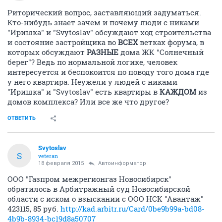
Риторический вопрос, заставляющий задуматься.
Кто-нибудь знает зачем и почему люди с никами
"Иришка" и "Svytoslav" обсуждают ход строительства
и состояние застройщика во
ВСЕХ
ветках форума, в
которых обсуждают
РАЗНЫЕ
дома ЖК "Солнечный
берег"? Ведь по нормальной логике, человек
интересуется и беспокоится по поводу того дома где
у него квартира. Неужели у людей с никами
"Иришка" и "Svytoslav" есть квартиры в
КАЖДОМ
из
домов комплекса? Или все же что другое?
ОТВЕТИТЬ
Svytoslav
S
veteran
18 февраля 2015
Автоинформатор
ООО "Газпром межрегионгаз Новосибирск"
обратилось в Арбитражный суд Новосибирской
области с иском о взыскании с ООО НСК "Авантаж"
423115, 85 руб.
http://kad.arbitr.ru/Card/0be9b99a-bd08-
4b9b-8934-bc19d8a50707