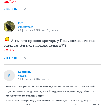
пп.7,6 >
ОТВЕТИТЬ
FaT
experienced
09 февраля 2015
Svytoslav
А ты что пресссекретарь у Рощупкина,что так
осведомлён куда пошли деньги???
< п.7 >
ОТВЕТИТЬ
Svytoslav
S
veteran
10 февраля 2015
FaT
Тебе в сотый раз объясняю утвердили мировое только в июне 2012
года. А потом ещё долгое время Кондрашкин мутил воду. И не только
он. Сколько не давали зайти
Авантажу на стройку. Да ещё незаконно созданные в недострое ТСЖ и