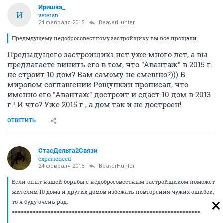
Иришка_
И
veteran
24 февраля 2015
BeaverHunter
Предыдущему недобросовестному застройщику вы все прощали.
Предыдущего застройщика нет уже много лет, а вы
предлагаете винить его в том, что "Авантаж" в 2015 г.
не строит 10 дом? Вам самому не смешно?))) В
мировом соглашении Рощупкин прописал, что
именно его "Авантаж" достроит и сдаст 10 дом в 2013
г.! И что? Уже 2015 г., а дом так и не достроен!
ОТВЕТИТЬ
СтасДельта2Связи
experienced
24 февраля 2015
BeaverHunter
Если опыт нашей борьбы с недобросовестным застройщиком поможет
жителям 10 дома и других домов избежать повторения чужих ошибок,
то я буду очень рад.
===============================================================