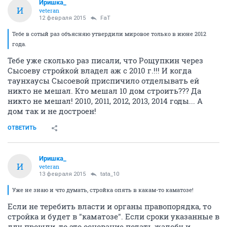
Иришка_
И
veteran
12 февраля 2015
FaT
Тебе в сотый раз объясняю утвердили мировое только в июне 2012
года.
Тебе уже сколько раз писали, что Рощупкин через
Сысоеву стройкой владел аж с 2010 г.!!! И когда
таунхаусы Сысоевой приспичило отделывать ей
никто не мешал. Кто мешал 10 дом строить??? Да
никто не мешал! 2010, 2011, 2012, 2013, 2014 годы... А
дом так и не достроен!
ОТВЕТИТЬ
Иришка_
И
veteran
13 февраля 2015
tata_10
Уже не знаю и что думать, стройка опять в какам-то каматозе!
Если не теребить власти и органы правопорядка, то
стройка и будет в "каматозе". Если сроки указанные в
дду прошли, то это основание подать жалобу и