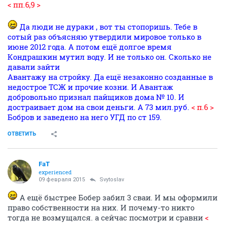
< пп.6,9 >
Да люди не дураки , вот ты стопоришь. Тебе в
сотый раз объясняю утвердили мировое только в
июне 2012 года. А потом ещё долгое время
Кондрашкин мутил воду. И не только он. Сколько не
давали зайти
Авантажу на стройку. Да ещё незаконно созданные в
недострое ТСЖ и прочие козни. И Авантаж
добровольно признал пайщиков дома № 10. И
достраивает дом на свои деньги. А 73 мил.руб.
< п.6 >
Бобров и заведено на него УГД по ст 159.
ОТВЕТИТЬ
FaT
experienced
09 февраля 2015
Svytoslav
А ещё быстрее Бобер забил 3 сваи. И мы оформили
право собственности на них. И почему-то никто
тогда не возмущался. а сейчас посмотри и сравни
<