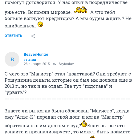
помогут договорится. У нас опыт в посредничестве
уже есть. Вспомни мировое.
А что тебя
больше волнуют кредиторы? А мы будем ждать ? Не
ошибаешься.
ОТВЕТИТЬ
BeaverHunter
B
veteran
23 января 2015
Svytoslav
С чего это "Магистр" стал "подставой? Они требуют с
Рощупкина деньги, которые он был им должен еще в
2013 г., но так и не отдал. Где тут "подстава" и
"урвать"?
======================================================================
Знаете ли вы когда была образован "Магистр", когда
ему "Альт-К" передал свой долг и когда "Магистр"
обратился с этим долгом в суд?
Если вы все это
узнайте и проанализируете , то может быть поймете