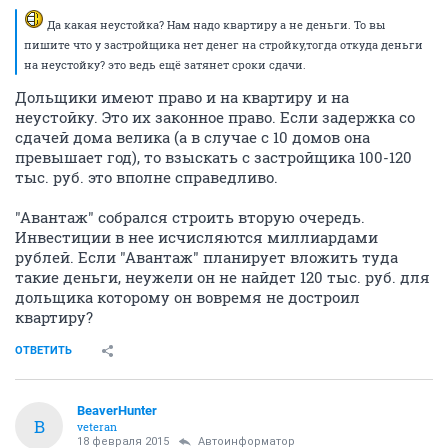
Да какая неустойка? Нам надо квартиру а не деньги. То вы
пишите что у застройщика нет денег на стройку,тогда откуда деньги
на неустойку? это ведь ещё затянет сроки сдачи.
Дольщики имеют право и на квартиру и на
неустойку. Это их законное право. Если задержка со
сдачей дома велика (а в случае с 10 домов она
превышает год), то взыскать с застройщика 100-120
тыс. руб. это вполне справедливо.
"Авантаж" собрался строить вторую очередь.
Инвестиции в нее исчисляются миллиардами
рублей. Если "Авантаж" планирует вложить туда
такие деньги, неужели он не найдет 120 тыс. руб. для
дольщика которому он вовремя не достроил
квартиру?
ОТВЕТИТЬ
BeaverHunter
B
veteran
18 февраля 2015
Автоинформатор