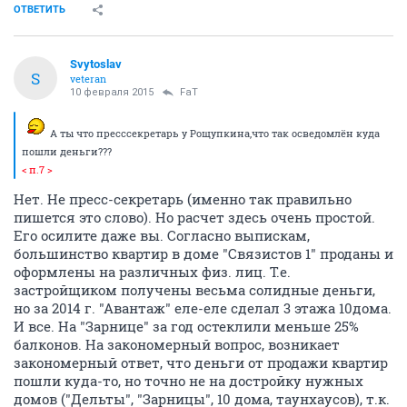
ОТВЕТИТЬ
Svytoslav
S
veteran
10 февраля 2015
FaT
А ты что пресссекретарь у Рощупкина,что так осведомлён куда
пошли деньги???
< п.7 >
Нет. Не пресс-секретарь (именно так правильно
пишется это слово). Но расчет здесь очень простой.
Его осилите даже вы. Согласно выпискам,
большинство квартир в доме "Связистов 1" проданы и
оформлены на различных физ. лиц. Т.е.
застройщиком получены весьма солидные деньги,
но за 2014 г. "Авантаж" еле-еле сделал 3 этажа 10дома.
И все. На "Зарнице" за год остеклили меньше 25%
балконов. На закономерный вопрос, возникает
закономерный ответ, что деньги от продажи квартир
пошли куда-то, но точно не на достройку нужных
домов ("Дельты", "Зарницы", 10 дома, таунхаусов), т.к.