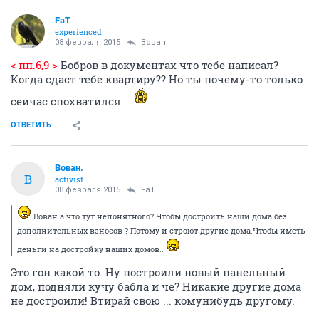
FaT
experienced
08 февраля 2015
Вован.
< пп.6,9 >
Бобров в документах что тебе написал?
Когда сдаст тебе квартиру?? Но ты почему-то только
сейчас спохватился.
ОТВЕТИТЬ
Вован.
В
activist
08 февраля 2015
FaT
Вован а что тут непонятного? Чтобы достроить наши дома без
дополнительных взносов ? Потому и строют другие дома.Чтобы иметь
деньги на достройку наших домов..
Это гон какой то. Ну построили новый панельный
дом, подняли кучу бабла и че? Никакие другие дома
не достроили! Втирай свою ... комунибудь другому.