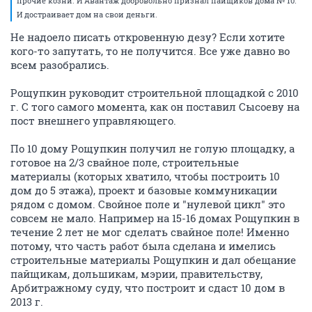
прочие козни. И Авантаж добровольно признал пайщиков дома № 10.
И достраивает дом на свои деньги.
Не надоело писать откровенную дезу? Если хотите
кого-то запутать, то не получится. Все уже давно во
всем разобрались.
Рощупкин руководит строительной площадкой с 2010
г. С того самого момента, как он поставил Сысоеву на
пост внешнего управляющего.
По 10 дому Рощупкин получил не голую площадку, а
готовое на 2/3 свайное поле, строительные
материалы (которых хватило, чтобы построить 10
дом до 5 этажа), проект и базовые коммуникации
рядом с домом. Свойное поле и "нулевой цикл" это
совсем не мало. Например на 15-16 домах Рощупкин в
течение 2 лет не мог сделать свайное поле! Именно
потому, что часть работ была сделана и имелись
строительные материалы Рощупкин и дал обещание
пайщикам, дольшикам, мэрии, правительству,
Арбитражному суду, что построит и сдаст 10 дом в
2013 г.