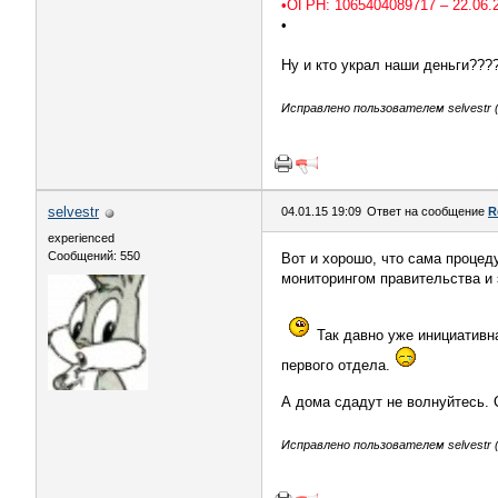
•ОГРН: 1065404089717 – 22.06.
•
Ну и кто украл наши деньги???
Исправлено пользователем selvestr (
selvestr
04.01.15 19:09
Ответ на сообщение
R
experienced
Сообщений: 550
Вот и хорошо, что сама процед
мониторингом правительства и э
Так давно уже инициативна
первого отдела.
А дома сдадут не волнуйтесь. 
Исправлено пользователем selvestr (