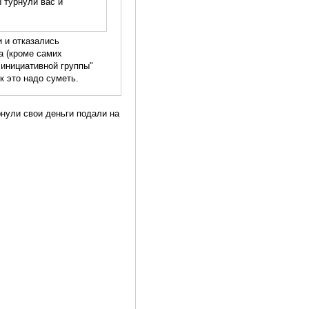
 турнули вас и
и и отказались
а (кроме самих
"инициативной группы"
к это надо суметь.
рнули свои деньги подали на