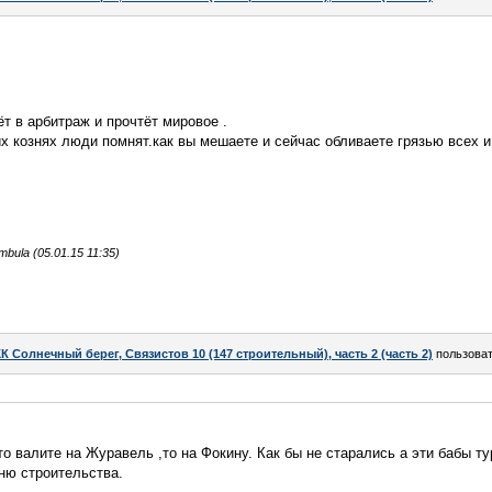
т в арбитраж и прочтёт мировое .
их кознях люди помнят.как вы мешаете и сейчас обливаете грязью всех и
ula (05.01.15 11:35)
К Солнечный берег, Связистов 10 (147 строительный), часть 2 (часть 2)
пользова
о валите на Журавель ,то на Фокину. Как бы не старались а эти бабы ту
ню строительства.