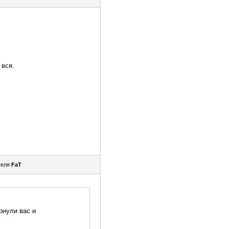
 вся.
теля
FaT
рнули вас и