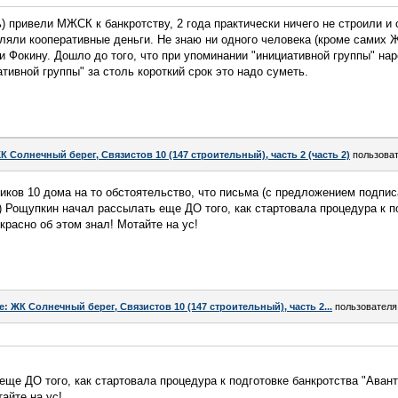
) привели МЖСК к банкротству, 2 года практически ничего не строили и 
авляли кооперативные деньги. Не знаю ни одного человека (кроме самих 
 Фокину. Дошло до того, что при упоминании "инициативной группы" нар
тивной группы" за столь короткий срок это надо суметь.
К Солнечный берег, Связистов 10 (147 строительный), часть 2 (часть 2)
пользова
ков 10 дома на то обстоятельство, что письма (с предложением подпис
 Рощупкин начал рассылать еще ДО того, как стартовала процедура к п
красно об этом знал! Мотайте на ус!
e: ЖК Солнечный берег, Связистов 10 (147 строительный), часть 2...
пользовател
ще ДО того, как стартовала процедура к подготовке банкротства "Аван
айте на ус!