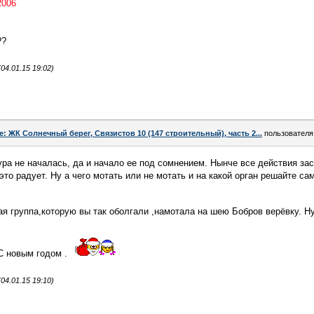
2006
??
04.01.15 19:02)
e: ЖК Солнечный берег, Связистов 10 (147 строительный), часть 2...
пользовател
ура не началась, да и начало ее под сомнением. Нынче все действия за
то радует. Ну а чего мотать или не мотать и на какой орган решайте сами
я группа,которую вы так оболгали ,намотала на шею Бобров верёвку. Н
С новым годом .
04.01.15 19:10)