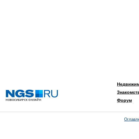
Недвижи
Знакомст
Форум
Оглавл