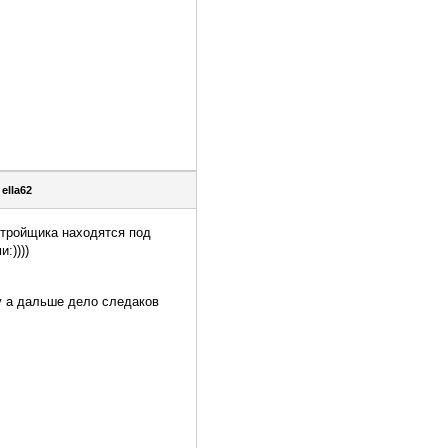
я
ella62
стройщика находятся под
:))))
у а дальше дело следаков