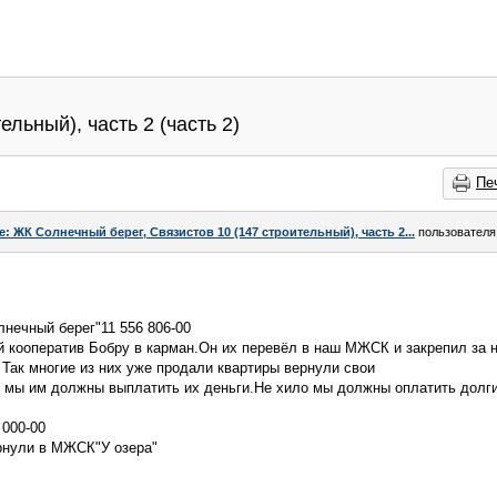
льный), часть 2 (часть 2)
Пе
e: ЖК Солнечный берег, Связистов 10 (147 строительный), часть 2...
пользовател
нечный берег"11 556 806-00
й кооператив Бобру в карман.Он их перевёл в наш МЖСК и закрепил за 
 Так многие из них уже продали квартиры вернули свои
 и мы им должны выплатить их деньги.Не хило мы должны оплатить долг
000-00
ернули в МЖСК"У озера"