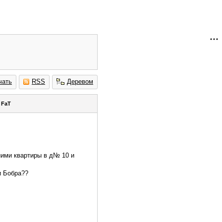
чать
RSS
Деревом
я
FaT
ними квартиры в д№ 10 и
и Бобра??