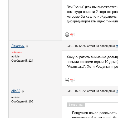
Эти "бабы" (как вы выражаетесь
том, куда они эти 2 года отпр
которые бы хвалили Журавель и
дискредитировать идею "инициа
Ляксеич
03.01.15 12:25
Ответ на сообщение
Ж
забанен
activist
Хочу обратить внимание дольщи
Сообщений: 124
новыми сроками сдачи 10 дома)
"Авантажа". Хотя Рощупкин пре
ella62
03.01.15 21:22
Ответ на сообщение
R
activist
Сообщений: 108
В ответ на:
Рощупкин начал рассылать е
прекрасно об этом знал! Мот