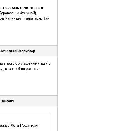
отказались отчитаться о
Журавель и Фокиной),
од начинает плеваться. Так
теля
Автоинформатор
ать доп. соглашение к дду с
одготовке банкротства
я
Ляксеич
тажа". Хотя Рощупкин