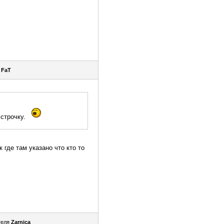
я
FaT
 строчку.
 где там указано что кто то
теля
Zarnica