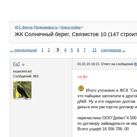
НГС.Форум
/
Недвижимость
/
Новостройки
/
ЖК Солнечный берег, Связистов 10 (147 строите
1
2
3
4
5
6
7
..
21
←
предыдущая
следующая
→
FaT
01.01.15 16:21
Ответ на сообщение
R
experienced
Сообщений: 963
<п.9>
Итого уплачено в ЖСК "Сол
это пайщики заплатили в друго
д№8. Ну и кто наделал долгов.
деньги или расторгли договор
.
перечислено ООО"Дебют"4 500 
по договору займаденьги не в
Всего ущерб 16 056 706- 00