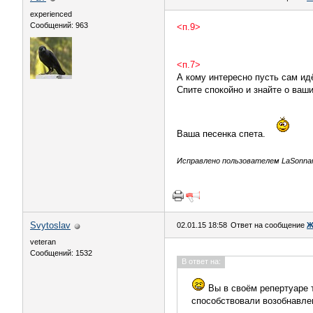
experienced
Сообщений: 963
<п.9>
<п.7>
А кому интересно пусть сам идё
Спите спокойно и знайте о ваш
Ваша песенка спета.
Исправлено пользователем LaSonnamb
Svytoslav
02.01.15 18:58
Ответ на сообщение
Ж
veteran
Сообщений: 1532
В ответ на:
Вы в своём репертуаре т
способствовали возобнавле