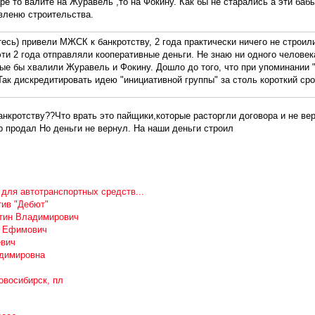
е то валите на Журавель ,то на Фокину. Как бы не старались а эти бабы
вленю строительства.
тесь) привели МЖСК к банкротству, 2 года практически ничего не строил
 эти 2 года отправляли кооперативные деньги. Не знаю ни одного человек
ые бы хвалили Журавель и Фокину. Дошло до того, что при упоминании 
Так дискредитировать идею "инициативной группы" за столь короткий сро
банкротству??Что врать это пайщики,которые расторгли договора и не ве
р продал Но деньги не вернул. На наши деньги строил
 для автотранспортных средств...
тив "Дебют"
нтин Владимирович
р Ефимович
евич
адимировна
овосибирск, пл