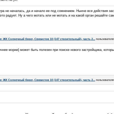
ура не началась, да и начало ее под сомнением. Нынче все действия за
то радует. Ну а чего мотать или не мотать и на какой орган решайте сами
e: ЖК Солнечный берег, Связистов 10 (147 строительный), часть 2...
пользовател
очнее мэрии) может быть полезен при поиске нового застройщика, которы
e: ЖК Солнечный берег, Связистов 10 (147 строительный), часть 2...
пользовател