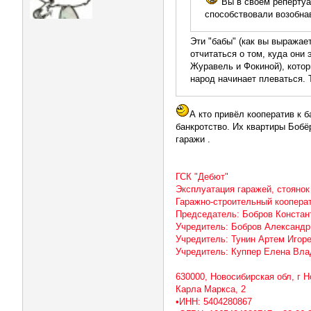
Вы в своём репертуар
способствовали возобна
Эти "бабы" (как вы выражае
отчитаться о том, куда они
Журавель и Фокиной), котор
народ начинает плеваться. 
А кто привёл кооператив к 
банкротство. Их квартиры Бобё
гаражи .
ГСК "Дебют"
Эксплуатация гаражей, стоянок
Гаражно-строительный коопера
Председатель: Бобров Конста
Учредитель: Бобров Александ
Учредитель: Тунин Артем Игор
Учредитель: Куппер Елена Вл
630000, Новосибирская обл, г Н
Карла Маркса, 2
•ИНН: 5404280867