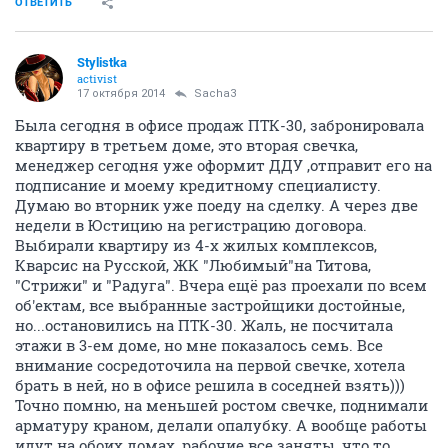
ОТВЕТИТЬ
Stylistka
activist
17 октября 2014
Sacha3
Была сегодня в офисе продаж ПТК-30, забронировала
квартиру в третьем доме, это вторая свечка,
менеджер сегодня уже оформит ДДУ ,отправит его на
подписание и моему кредитному специалисту.
Думаю во вторник уже поеду на сделку. А через две
недели в Юстицию на регистрацию договора.
Выбирали квартиру из 4-х жилых комплексов,
Кварсис на Русской, ЖК "Любимый"на Титова,
"Стрижи" и "Радуга". Вчера ещё раз проехали по всем
об'ектам, все выбранные застройщики достойные,
но...остановились на ПТК-30. Жаль, не посчитала
этажи в 3-ем доме, но мне показалось семь. Все
внимание сосредоточила на первой свечке, хотела
брать в ней, но в офисе решила в соседней взять)))
Точно помню, на меньшей ростом свечке, поднимали
арматуру краном, делали опалубку. А вообще работы
идут на обоих домах, рабочие все заняты, что то