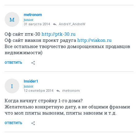
metronom
M
junior
31 августа 2014
AndreY_AndreW
Оф сайт птк-30
http://ptk-30.ru
Оф сайт виакон проект радуга
http://viakon.ru
Все остальное творчество доморощенных продавцов
недвижимости)
ОТВЕТИТЬ
Insider1
I
junior
12 сентября 2014
metronom
Когда начнут стройку 1-го дома?
Желательно конкретную дату, а не общими фразами
что мол плиты вывозим, плиты завозим и т.д.
ОТВЕТИТЬ