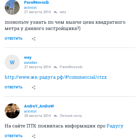
PavelNovosib
activist
27 августа 2014
wey
позвольте узнать по чем нынче цена квадратного
метра у данного застройщика?)
ОТВЕТИТЬ
wey
W
member
27 августа 2014
PavelNovosib
http://www.жк-радуга.рф/#!commercial/ctzx
ОТВЕТИТЬ
AndreY_AndreW
activist
28 августа 2014
Летняя ночь
На сайте ПТК появилась информация про
Радугу
ОТВЕТИТЬ