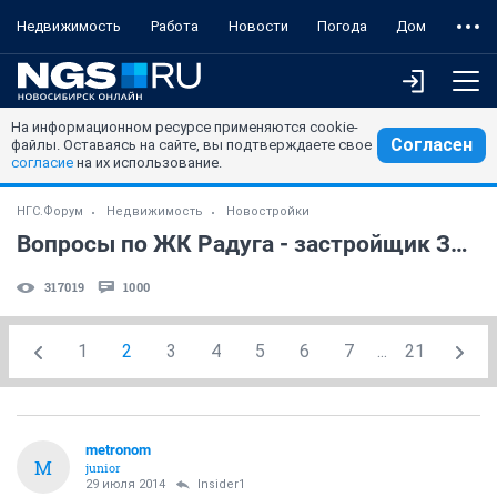
Недвижимость
Работа
Новости
Погода
Дом
На информационном ресурсе применяются cookie-
Согласен
файлы. Оставаясь на сайте, вы подтверждаете свое
согласие
на их использование.
НГС.Форум
Недвижимость
Новостройки
Вопросы по ЖК Радуга - застройщик ЗАО "Виакон"
317019
1000
1
2
3
4
5
6
7
...
21
metronom
M
junior
29 июля 2014
Insider1