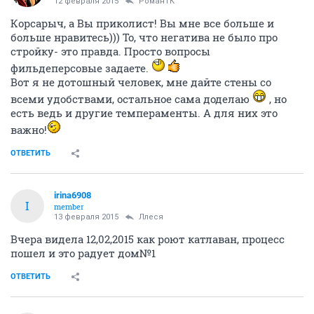
12 февраля 2015
РоманТК
Корсарыч, а Вы приколист! Вы мне все больше и
больше нравитесь))) То, что негатива не было про
стройку- это правда. Просто вопросы
фильдеперсовые задаете.
Вот я не дотошный человек, мне дайте стены со
всеми удобствами, остальное сама доделаю
, но
есть ведь и другие темпераменты. А для них это
важно!
ОТВЕТИТЬ
irina6908
I
member
13 февраля 2015
Ллеся
Вчера видела 12,02,2015 как роют катлаван, процесс
пошел и это радует дом№1
ОТВЕТИТЬ