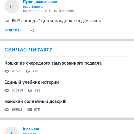
Пункт_назначения
П
experienced
06 февраля 2015
irina6908
за 990? а когда? цены вроде же поднялись...
ОТВЕТИТЬ
СЕЙЧАС ЧИТАЮТ
Кошки из очередного замурованного подвала
78865
478
Единый учебник истории
505969
792
майский солнечный дозор !!!
185013
975
irina6908
I
member