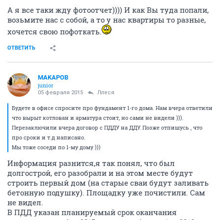
А я все таки жду фотоотчет)))) И как Вы туда попали,
возьмите нас с собой, а то у нас квартиры то разные,
хочется свою пофоткать.
ОТВЕТИТЬ
MAKAPOB
junior
05 февраля 2015
Ллеся
Будете в офисе спросите про фундамент 1-го дома. Нам вчера ответили
что вырыт котлован и арматура стоит, но сами не видели ))).
Перезаключили вчера договор с ПДДУ на ДДУ. Позже отпишусь , что
про сроки и т.д написано.
Мы тоже соседи по 1-му дому )))
Информация разнится,я так понял, что был
долгострой, его разобрали и на этом месте будут
строить первый дом (на старые сваи будут заливать
бетонную подушку). Площадку уже почистили. Сам
не видел.
В ПДД указан планируемый срок оканчания