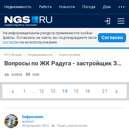
Недвижимость
Работа
Новости
Погода
Дом
На информационном ресурсе применяются cookie-
Согласен
файлы. Оставаясь на сайте, вы подтверждаете свое
согласие
на их использование.
НГС.Форум
Недвижимость
Новостройки
Вопросы по ЖК Радуга - застройщик ЗАО "Виакон"
316839
1000
1
...
12
13
14
15
16
...
21
Евфросиния
activist
05 февраля 2015
Пункт_назначения