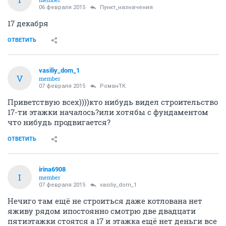
06 февраля 2015
Пункт_назначения
17 декабря
ОТВЕТИТЬ
vasiliy_dom_1
V
member
07 февраля 2015
РоманТК
Приветствую всех))))кто нибудь видел строительство
17-ти этажки началось?или хотябы с фундаментом
что нибудь продвигается?
ОТВЕТИТЬ
irina6908
I
member
07 февраля 2015
vasiliy_dom_1
Нечиго там ещё не строиться даже котлована нет
яживу рядом ипостоянно смотрю две двадцати
пятиэтажки стоятся а 17 и этажка ещё нет деньги все