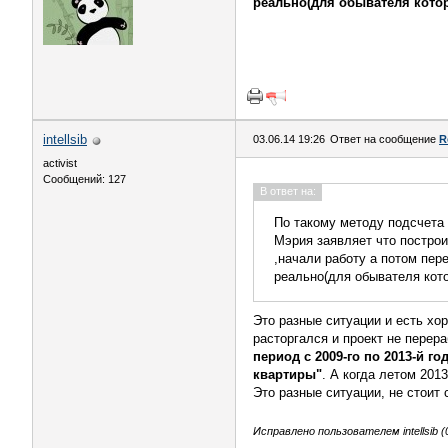
реально(для обывателя кото
intellsib
03.06.14 19:26
Ответ на сообщение
R
activist
Сообщений: 127
В ответ на:
По такому методу подсчета 
Мэрия заявляет что построил
,начали работу а потом пер
реально(для обывателя кото
Это разные ситуации и есть хор
расторгался и проект не перер
период с 2009-го по 2013-й г
квартиры"
. А когда летом 201
Это разные ситуации, не стоит 
Исправлено пользователем intellsib (0