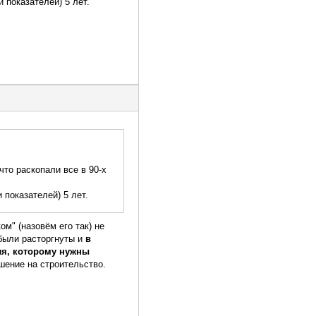
и показателей) 5 лет.
что раскопали все в 90-х
 показателей) 5 лет.
ом" (назовём его так) не
 были расторгнуты и
в
ля, которому нужны
шение на строительство.