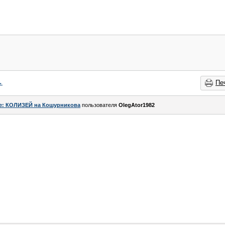
→
Пе
e: КОЛИЗЕЙ на Кошурникова
пользователя
OlegAtor1982