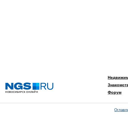
Недвижи
Знакомст
Форум
Оглавл