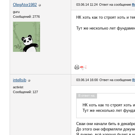
OlegAtor1982
03.06.14 11:24
Ответ на сообщение
R
guru
Сообщений: 2776
НК хоть как то строят хоть и т
Тут же несколько лет фундамен
intellsib
03.06.14 16:00
Ответ на сообщение
R
activist
Сообщений: 127
В ответ на:
НК хоть как то строят хоть 
Тут же несколько лет фунда
Сваи они начали бить в декабр
До этого они оформляли докуме
Я думаю, всё хорошо будет в к