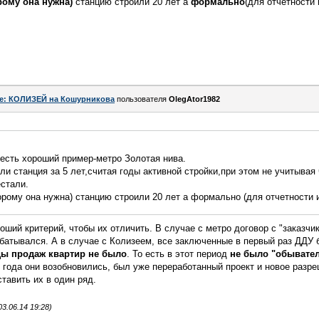
рому она нужна)
станцию строили 20 лет а
формально
(для отчетности 
e: КОЛИЗЕЙ на Кошурникова
пользователя
OlegAtor1982
есть хороший пример-метро Золотая нива.
и станция за 5 лет,считая годы активной стройки,при этом не учитывая 
естали.
рому она нужна) станцию строили 20 лет а формально (для отчетности и
оший критерий, чтобы их отличить. В случае с метро договор с "заказчик
абатывался. А в случае с Колизеем, все заключенные в первый раз ДДУ
оды продаж квартир не было
. То есть в этот период
не было "обывате
3 года они возобновились, был уже переработанный проект и новое разре
ставить их в один ряд.
3.06.14 19:28)