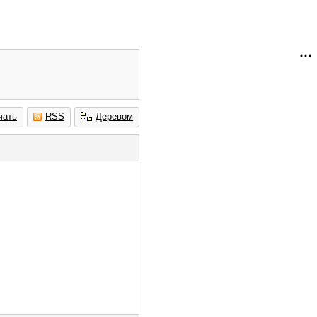
чать
RSS
Деревом