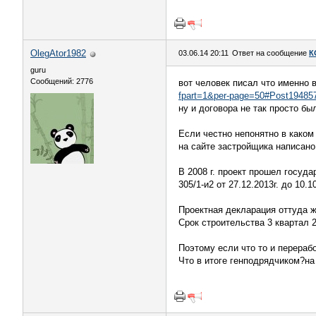
OlegAtor1982
03.06.14 20:11
Ответ на сообщение
К
guru
Сообщений: 2776
вот человек писал что именно 
fpart=1&per-page=50#Post19485
ну и договора не так просто б
Если честно непонятно в каком
на сайте застройщика написано
В 2008 г. проект прошел госуд
305/1-и2 от 27.12.2013г. до 10
Проектная декларация оттуда ж
Срок строительства 3 квартал 2
Поэтому если что то и перерабо
Что в итоге генподрядчиком?н