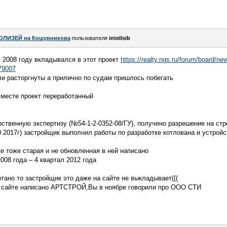
ОЛИЗЕЙ на Кошурникова
пользователя
intellsib
в 2008 году вкладывался в этот проект
https://realty.ngs.ru/forum/board/ne
79007
ыли расторгнуты а прилично по судам пришлось побегать
 месте проект переработанный
арственную экспертизу (№54-1-2-0352-08/ГУ), получено разрешение на с
.10.2017г) застройщик выполнил работы по разработке котлована и устрой
е тоже старая и не обновленная в ней написано
008 года – 4 квартал 2012 года
тано то застройщик это даже на сайте не выкладывает(((
а сайте написано АРТСТРОЙ,Вы в ноябре говорили про ООО СТИ