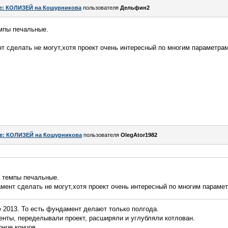
e: КОЛИЗЕЙ на Кошурникова
пользователя
Дельфин2
емпы печальные.
т сделать не могут,хотя проект очень интересный по многим параметра
e: КОЛИЗЕЙ на Кошурникова
пользователя
OlegAtor1982
и темпы печальные.
мент сделать не могут,хотя проект очень интересный по многим параме
е 2013. То есть фундамент делают только полгода.
нты, переделывали проект, расширяли и углубляли котлован.
онце концов.