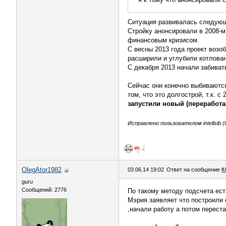
Ситуация развивалась следую
Стройку анонсировали в 2008-м
финансовым кризисом.
С весны 2013 года проект возо
расширили и углубили котлован
С декабря 2013 начали забивать
Сейчас они конечно выбиваются
том, что это долгострой, т.к. с
запустили новый (переработа
Исправлено пользователем intellsib (0
OlegAtor1982
03.06.14 19:02
Ответ на сообщение
К
guru
Сообщений: 2776
По такому методу подсчета ест
Мэрия заявляет что построили с
,начали работу а потом переста