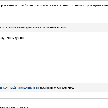
огороженный?! Вы бы не стали огораживать участок земли, принадлежащ
e: КОЛИЗЕЙ на Кошурникова
пользователя
intellsib
йку очень давно.
e: КОЛИЗЕЙ на Кошурникова
пользователя
OlegAtor1982
стройку очень давно.