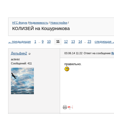
НГС.Форум
/
Недвижимость
/
Новостройки
/
КОЛИЗЕЙ на Кошурникова
1
..
9
10
11
12
13
14
..
23
←
предыдущая
следующая
Дельфин2
03.06.14 11:22
Ответ на сообщение
R
activist
Сообщений: 411
правильно.