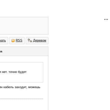
чать
RSS
Деревом
ka
 нет. точно будет
дин кабель заходит, можешь