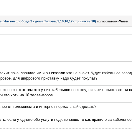
e: Чистая слобода 2 - дома Титова, 9,10,16,17 стр. (часть 10)
пользователя
Фывв
лчит пока. звонила им и он сказали что не знают будут кабельное завод
фровое. для цифрового приставку надо будет покупать
еконнект. это тем что у них кабельное по коксу, ни каких приставок ни 
и его хоть на 10 телевизоров
ное от телеконекта и интернет нормальный сделать?
ть. если у одного обе услуги подключаешь то как правило за кабельное