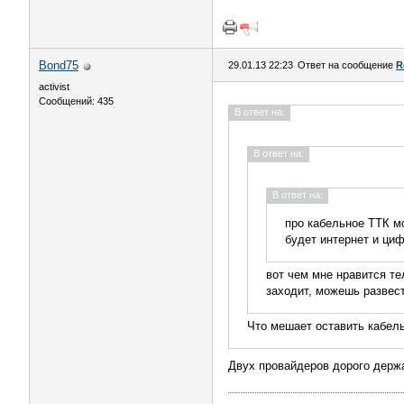
Bond75
29.01.13 22:23
Ответ на сообщение
R
activist
Сообщений: 435
В ответ на:
В ответ на:
В ответ на:
про кабельное ТТК мо
будет интернет и ци
вот чем мне нравится тел
заходит, можешь развест
Что мешает оставить кабель
Двух провайдеров дорого держа