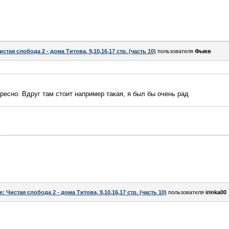
истая слобода 2 - дома Титова, 9,10,16,17 стр. (часть 10)
пользователя
Фывв
ресно. Вдруг там стоит например такая, я был бы очень рад
e: Чистая слобода 2 - дома Титова, 9,10,16,17 стр. (часть 10)
пользователя
irinka00