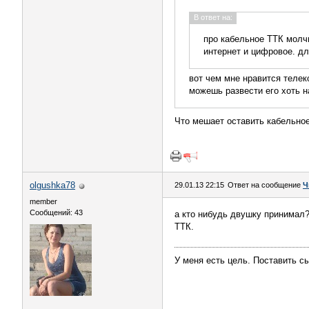
В ответ на:
про кабельное ТТК молчи
интернет и цифровое. дл
вот чем мне нравится телеко
можешь развести его хоть н
Что мешает оставить кабельное
olgushka78
29.01.13 22:15
Ответ на сообщение
Ч
member
Сообщений: 43
а кто нибудь двушку принимал?
ТТК.
У меня есть цель. Поставить сы