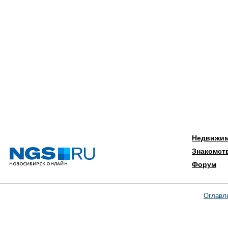
Недвижи
Знакомст
Форум
Оглавл