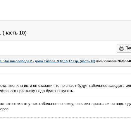
 (часть 10)
Пе
e: Чистая слобода 2 - дома Титова, 9,10,16,17 стр. (часть 10)
пользователя
Nafane4
ока. звонила им и он сказали что не знают будут кабельное заводить или
ифрового приставку надо будет покупать
кт. это тем что у них кабельное по коксу, ни каких приставок ни надо о
зоров