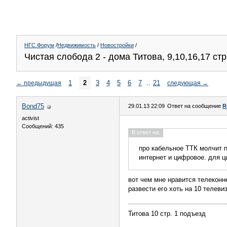
НГС.Форум
/
Недвижимость
/
Новостройки
/
Чистая слобода 2 - дома Титова, 9,10,16,17 стр.
1
2
3
4
5
6
7
..
21
←
предыдущая
следующая
→
Bond75
29.01.13 22:09
Ответ на сообщение
R
activist
Сообщений: 435
В ответ на:
про кабельное ТТК молчит п
интернет и цифровое. для ц
вот чем мне нравится телеконне
развести его хоть на 10 телеви
Титова 10 стр. 1 подъезд