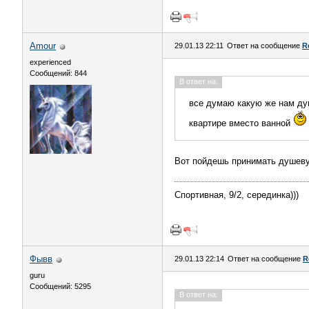
Аmоur
29.01.13 22:11
Ответ на сообщение
R
experienced
Сообщений: 844
В ответ на:
все думаю какую же нам ду
квартире вместо ванной
Вот пойдешь принимать душев
Спортивная, 9/2, серединка)))
Фывв
29.01.13 22:14
Ответ на сообщение
R
guru
Сообщений: 5295
В ответ на: