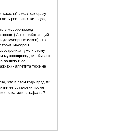
в таких объемах как сразу
и ждать реальных жильцов,
ать в мусоропровод.
 спросит) А т.к. работающий
 до мусорных баков) - то
 строит. мусором"
овостройках, уже к этому
щим мусоропроводом - бывает
ую ванную и ее
ажках) - аппетита тоже не
но, что в этом году вряд ли
антии ее установки после
 все закатали в асфальт?