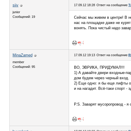
siiv
17.09.12 18:28
Ответ на сообщение
Т
junior
Сообщений: 19
Сейчас мы живем в центре! В но
нас на площадке даже не курят 
вонять. Пока чистый надо заварить
MinaZamed
17.09.12 19:13
Ответ на сообщение
R
member
Сообщений: 95
ВО, ЭВРИКА, ПРИДУМАЛ!!!
1) А давайте двери входные-па
дом будем через черный вход.
2) Еще одно: я бы еще лифты 
и на нагадит. Всё-таки спорт -
P.S. Заварят мусоропровод - я 