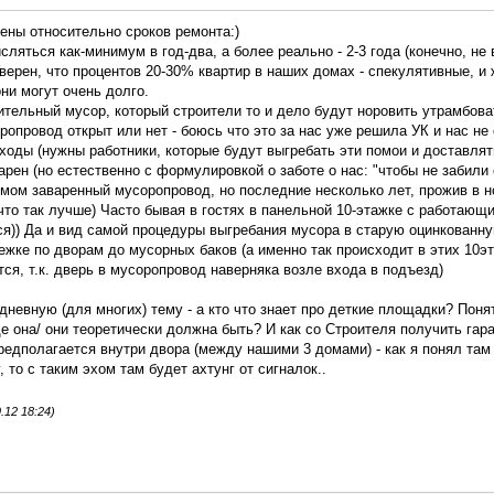
ены относительно сроков ремонта:)
сляться как-минимум в год-два, а более реально - 2-3 года (конечно, не 
 Уверен, что процентов 20-30% квартир в наших домах - спекулятивные, 
ни могут очень долго.
роительный мусор, который строители то и дело будут норовить утрамбов
оропровод открыт или нет - боюсь что это за нас уже решила УК и нас не
ходы (нужны работники, которые будут выгребать эти помои и доставлять
арен (но естественно с формулировкой о заботе о нас: "чтобы не забили
мом заваренный мусоропровод, но последние несколько лет, прожив в н
 что так лучше) Часто бывая в гостях в панельной 10-этажке с работаю
ся)) Да и вид самой процедуры выгребания мусора в старую оцинкованн
ежке по дворам до мусорных баков (а именно так происходит в этих 10эт
тся, т.к. дверь в мусоропровод наверняка возле входа в подъезд)
невную (для многих) тему - а кто что знает про деткие площадки? Понят
де она/ они теоретически должна быть? И как со Строителя получить гар
редполагается внутри двора (между нашими 3 домами) - как я понял там
, то с таким эхом там будет ахтунг от сигналок..
.12 18:24)