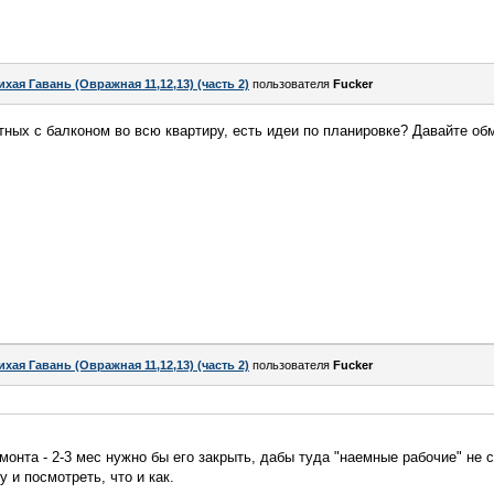
ихая Гавань (Овражная 11,12,13) (часть 2)
пользователя
Fucker
ных с балконом во всю квартиру, есть идеи по планировке? Давайте об
ихая Гавань (Овражная 11,12,13) (часть 2)
пользователя
Fucker
емонта - 2-3 мес нужно бы его закрыть, дабы туда "наемные рабочие" не
у и посмотреть, что и как.