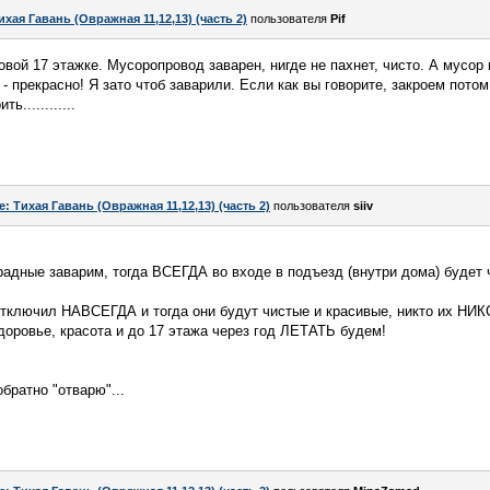
ихая Гавань (Овражная 11,12,13) (часть 2)
пользователя
Pif
вой 17 этажке. Мусоропровод заварен, нигде не пахнет, чисто. А мусор 
- прекрасно! Я зато чтоб заварили. Если как вы говорите, закроем потом
............
e: Тихая Гавань (Овражная 11,12,13) (часть 2)
пользователя
siiv
радные заварим, тогда ВСЕГДА во входе в подъезд (внутри дома) будет ч
отключил НАВСЕГДА и тогда они будут чистые и красивые, никто их НИК
 здоровье, красота и до 17 этажа через год ЛЕТАТЬ будем!
обратно "отварю"...