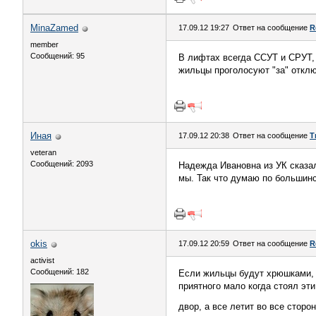
MinaZamed
17.09.12 19:27
Ответ на сообщение
R
member
Сообщений: 95
В лифтах всегда ССУТ и СРУТ, 
жильцы проголосуют "за" откл
Иная
17.09.12 20:38
Ответ на сообщение
Т
veteran
Сообщений: 2093
Надежда Ивановна из УК сказал
мы. Так что думаю по большинс
okis
17.09.12 20:59
Ответ на сообщение
R
activist
Сообщений: 182
Если жильцы будут хрюшками, т
приятного мало когда стоял эти
двор, а все летит во все стор