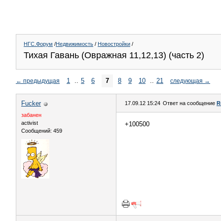
НГС.Форум
/
Недвижимость
/
Новостройки
/
Тихая Гавань (Овражная 11,12,13) (часть 2)
1
..
5
6
7
8
9
10
..
21
←
предыдущая
следующая
→
Fucker
17.09.12 15:24
Ответ на сообщение
R
забанен
activist
+100500
Сообщений: 459