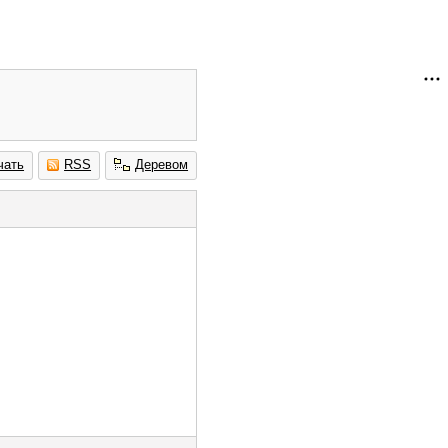
чать
RSS
Деревом