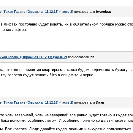
e: Тихая Гавань (Овражная 11,12,13) (часть 2)
пользователя
byurokrat
в лифтах постоянно будет вонять, их в обязательном порядке нужно отк
ючение лифтов.
ихая Гавань (Овражная 11,12,13) (часть 2)
пользователя
Pif
а, что вдень принятия квартиры мы также будем подписывать бумагу, з
тву голосов будут решать. Что в общем-то и верно.
e: Тихая Гавань (Овражная 11,12,13) (часть 2)
пользователя
Иная
о хоть заваривай, хоть не заваривай все равно будет грязно и будет во
 баки вонючки, особенно летом. И особенно приятно когда эти пакеты та
оны. Вот красота. Люди давайте будем людьми и аккуратно пользоваться