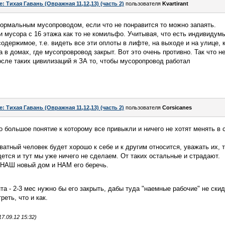
e: Тихая Гавань (Овражная 11,12,13) (часть 2)
пользователя
Kvartirant
с нормальным мусопроводом, если что не понравится то можно запаять.
и мусора с 16 этажа как то не комильфо. Учитывая, что есть индивидумы
одержимое, т.е. видеть все эти оплоты в лифте, на выходе и на улице, 
а в домах, где мусопровровод закрыт. Вот это очень противно. Так что н
осле таких цивилизаций я ЗА то, чтобы мусоропровод работал
e: Тихая Гавань (Овражная 11,12,13) (часть 2)
пользователя
Corsicanes
о большое понятие к которому все привыкли и ничего не хотят менять в 
атный человек будет хорошо к себе и к другим относится, уважать их, т
дется и тут мы уже ничего не сделаем. От таких остальные и страдают.
о НАШ новый дом и НАМ его беречь.
нта - 2-3 мес нужно бы его закрыть, дабы туда "наемные рабочие" не ск
реть, что и как.
7.09.12 15:32)