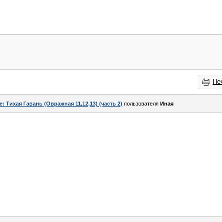
Пе
e: Тихая Гавань (Овражная 11,12,13) (часть 2)
пользователя
Иная