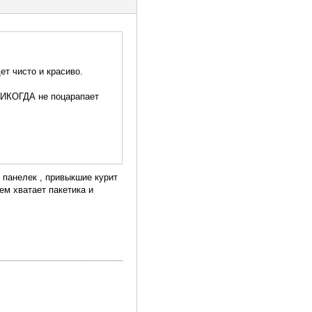
ет чисто и красиво.
 НИКОГДА не поцарапает
 панелек , привыкшие курит
ем хватает пакетика и