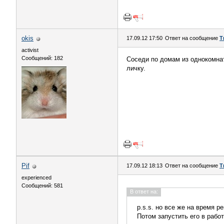
okis
17.09.12 17:50
Ответ на сообщение
Т
activist
Сообщений: 182
Соседи по домам из однокомнат
личку.
Pif
17.09.12 18:13
Ответ на сообщение
Т
experienced
Сообщений: 581
В ответ на:
p.s.s. но все же на время р
Потом запустить его в работ