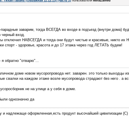
e: Тихая Гавань (Овражная 11,12,13) (часть 2)
пользователя
MinaZamed
-парадные заварим, тогда ВСЕГДА во входе в подъезд (внутри дома) буд
 черный вход.
ты отключил НАВСЕГДА и тогда они будут чистые и красивые, никто их
аки спорт - здоровье, красота и до 17 этажа через год ЛЕТАТЬ будем!
 я обратно "отварю"...
иличном доме новом мусоропровода нет. заварен. это только выходцы из
ные свалки на каждом этаже возле мусопровода страдают без него . а вс
усоросборник не на улице а у себя в доме.
были однозначно да
у и надлежаще оформленная,есть продукт высочайшей цивилизации (С)