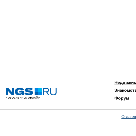
Недвижи
Знакомст
Форум
Оглавл