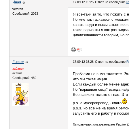
Иная
17.09.12 15:25
Ответ на сообщение
R
veteran
Сообщений: 2093
Я все-таки за то, что пожить 
По мне так таскаться с мешкам
капать вода и высыпаться все с
такие варианты я как раз видел
цивилзованности говорим, но п
Fucker
17.09.12 15:28
Ответ на сообщение
R
забанен
activist
Проблема не в менталитете. Эт
Сообщений: 459
что мы такая нация...
Если каждый более менее адекв
Но "паршивая овца" всегда най
Все зависит только от нас. Эт
p.s. а мусоропровод - благо
p.s.s. но все же на время ремо
запустить его в работу и посмот
Исправлено пользователем Fucker (1