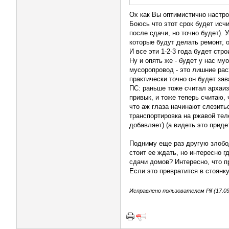
Ох как Вы оптимистично настро
Боюсь что этот срок будет исчи
после сдачи, но точно будет).
которые будут делать ремонт, о
И все эти 1-2-3 года будет ст
Ну и опять же - будет у нас му
мусоропровод - это лишние рас
практически точно он будет зав
ПС: раньше тоже считал архаиз
привык, и тоже теперь считаю,
что аж глаза начинают слезить
транспортировка на ржавой тел
добавляет) (а видеть это приде
Подниму еще раз другую злобод
стоит ее ждать, но интересно г
сдачи домов? Интересно, что п
Если это превратится в стоянку
Исправлено пользователем Pif (17.09