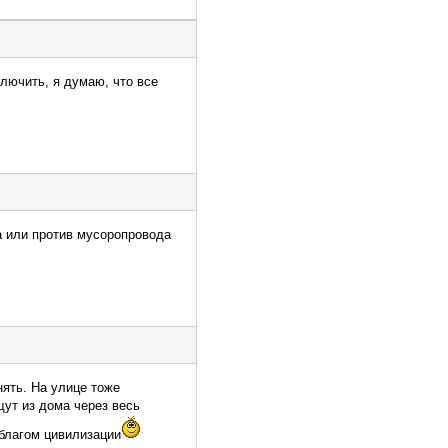
лючить, я думаю, что все
а или против мусоропровода
нять. На улице тоже
щут из дома через весь
 благом цивилизации