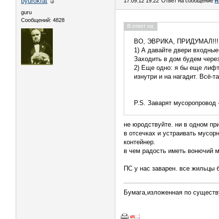
byurokrat
17.09.12 19:22
Ответ на сообщение
R
guru
Сообщений: 4828
В ответ на:
ВО, ЭВРИКА, ПРИДУМАЛ!!!
1) А давайте двери входные
Заходить в дом будем через
2) Еще одно: я бы еще лиф
изнутри и на нагадит. Всё-т
P.S. Заварят мусоропровод -
не юродствуйте. ни в одном пр
в отсечках и устраивать мусор
контейнер.
в чем радость иметь вонючий м
ПС у нас заварен. все жильцы 
Бумага,изложенная по существ