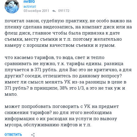
mrBIG
activist
03 ноября 2011
091172
почитал закон, судебную практику, не особо важно на
пленку сделана видеозапись, на компакт диск или на
флеш диск, главное чтобы была привязка к дате
съемки, месту съемки и т.п. поэтому желательно
камеру с хорошим качеством съемки и зумом.
что касаемо тарифов, то вода, свет и тепло
сравнивать не нужно, т.к. тарифы едины. разница
плучается в 371 рубль. для Вас это не критично, а для
других? соседи, отпешитесь по данному вопросу?
имеет ли смысл менять УК из-за разницы в цене в
371 рубль? в принципе, 38% это 1/3, а это не так уж и
мало.
может попробовать поговорить с УК на предмет
снижения тарифов? но для этого необходима
информация о их расходах на услуги по вывозу
мусора, обслуживанию лифтов и т.п.
ОТВЕТИТЬ