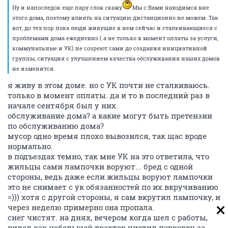
Ну и напоследок еще пару слов скажу
Мы с Вами находимся вне
этого дома, поэтому влиять на ситуацию дистанционно не можем. Так
вот, до тех пор пока люди живущие в нем сейчас и сталкивающиеся с
проблемами дома ежедневно ( а не только в момент оплаты за услуги,
коммунальные и УК) не созреют сами до создания инициативной
группы, ситуация с улучшением качества обслуживания наших домов
не изменится.
я живу в этом доме. но с УК почти не сталкиваюсь.
только в момент оплаты. да и то в последний раз в
начале сентября был у них.
обслуживание дома? а какие могут быть претензии
по обслуживанию дома?
мусор одно время плохо вывозился, так щас вроде
нормально.
в подъездах темно, так мне УК на это ответила, что
жильцы сами лампочки воруют... бред с одной
стороны, ведь даже если жильцы воруют лампочки
это не снимает с ук обязанностей по их вкручиванию
=))) хотя с другой стороны, я сам вкрутил лампочку, и
через неделю примерно она пропала.
снег чистят. на днях, вечером когда шел с работы,
видел как небольшой трактор чистил парковку за