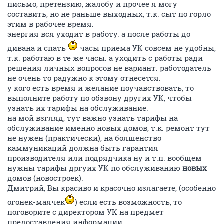
письмо, претензию, жалобу и прочее я могу
составить, но не раньше выходных, т.к. сыт по горло
этим в рабочее время.
энергия вся уходит в работу. а после работы до
дивана и спать
часы приема УК совсем не удобны,
т.к. работаю в те же часы. а уходить с работы ради
решения личных вопросов не вариант. работодатель
не очень то радужно к этому отнесется.
у кого есть время и желание поучавствовать, то
выполните работу по обзвону других УК, чтобы
узнать их тарифы на обслуживание.
на мой взгляд, тут важно узнать тарифы на
обслуживание именно новых домов, т.к. ремонт тут
не нужен (практически), на болшенство
каммуникаций должна быть гарантия
производителя или подрядчика ну и т.п. вообщем
нужны тарифы дргуих УК по обслуживанию
новых
домов (новостроек).
Дмитрий, Вы красиво и красочно излагаете, (особенно
огонек-маячек
) если есть возможность, то
поговорите с директором УК на предмет
предоставления информации.