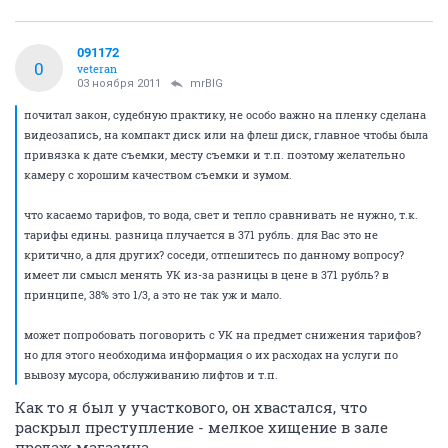
091172
0
veteran
03 ноября 2011
mrBIG
почитал закон, судебную практику, не особо важно на пленку сделана
видеозапись, на компакт диск или на флеш диск, главное чтобы была
привязка к дате съемки, месту съемки и т.п. поэтому желательно
камеру с хорошим качеством съемки и зумом.
что касаемо тарифов, то вода, свет и тепло сравнивать не нужно, т.к.
тарифы едины. разница плучается в 371 рубль. для Вас это не
критично, а для других? соседи, отпешитесь по данному вопросу?
имеет ли смысл менять УК из-за разницы в цене в 371 рубль? в
принципе, 38% это 1/3, а это не так уж и мало.
может попробовать поговорить с УК на предмет снижения тарифов?
но для этого необходима информация о их расходах на услуги по
вывозу мусора, обслуживанию лифтов и т.п.
Как то я был у участкового, он хвастался, что
раскрыл преступление - мелкое хищение в зале
продаж магазина.