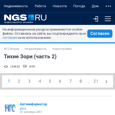
Недвижимость
Работа
Новости
Погода
Дом
На информационном ресурсе применяются cookie-
Согласен
файлы. Оставаясь на сайте, вы подтверждаете свое
согласие
на их использование.
НГС.Форум
Недвижимость
Новостройки
Тихие Зори (часть 2)
144822
1000
1
2
3
4
5
6
7
8
...
21
Автоинформатор
guru
31 октября 2011