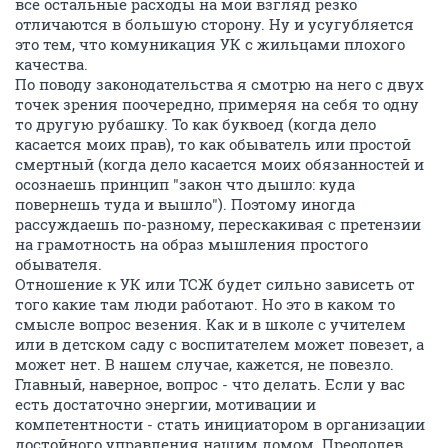
все остальные расходы на мой взгляд резко
отличаются в большую сторону. Ну и усугубляется
это тем, что комуникация УК с жильцами плохого
качества.
По поводу законодательства я смотрю на него с двух
точек зрения поочередно, примеряя на себя то одну
то другую рубашку. То как буквоед (когда дело
касается моих прав), то как обыватель или простой
смертный (когда дело касается моих обязанностей и
осознаешь принцип "закон что дышло: куда
повернешь туда и вышло"). Поэтому иногда
рассуждаешь по-разному, перескакивая с претензии
на грамотность на образ мышления простого
обывателя.
Отношение к УК или ТСЖ будет сильно зависеть от
того какие там люди работают. Но это в каком то
смысле вопрос везения. Как и в школе с учителем
или в детском саду с воспитателем может повезет, а
может нет. В нашем случае, кажется, не повезло.
Главный, наверное, вопрос - что делать. Если у вас
есть достаточно энергии, мотивации и
компетентности - стать инициатором в организации
достойного управления нашим домом. Преодолев