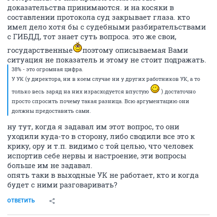
доказательства принимаются. и на косяки в
составлении протокола суд закрывает глаза. кто
имел дело хотя бы с судебными разбирательствами
с ГИБДД, тот знает суть вопроса. это же свои,
государственные
поэтому описываемая Вами
ситуация не показатель и этому не стоит подражать.
38% - это огромная цифра.
У УК (у директора, ни в коем случае ни у других работников УК, а то
только весь заряд на них израсходуется впустую
) достаточно
просто спросить почему такая разница. Всю аргументацию они
должны предоставить сами.
ну тут, когда я задавал им этот вопрос, то они
уходили куда-то в сторону, либо сводили все это к
крику, ору и т.п. видимо с той целью, что человек
испортив себе нервы и настроение, эти вопросы
больше им не задавал.
опять таки в выходные УК не работает, кто и когда
будет с ними разговаривать?
ОТВЕТИТЬ