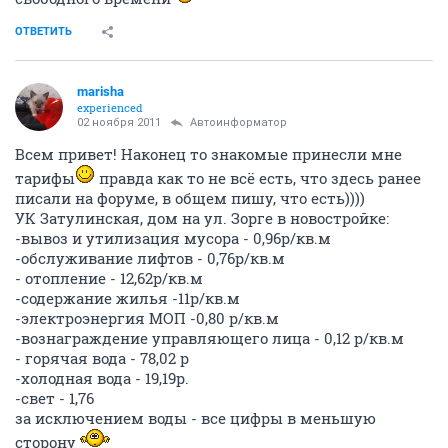
ОТВЕТИТЬ
marisha
experienced
02 ноября 2011
Автоинформатор
Всем привет! Наконец то знакомые принесли мне
тарифы
правда как то не всё есть, что здесь ранее
писали на форуме, в общем пишу, что есть))))
УК Затулинская, дом на ул. Зорге в новостройке:
-вывоз и утилизация мусора - 0,96р/кв.м
-обслуживание лифтов - 0,76р/кв.м
- отопление - 12,62р/кв.м
-содержание жилья -11р/кв.м
-электроэнергия МОП -0,80 р/кв.м
-вознаграждение управляющего лица - 0,12 р/кв.м
- горячая вода - 78,02 р
-холодная вода - 19,19р.
-свет - 1,76
за исключением воды - все цифры в меньшую
сторону