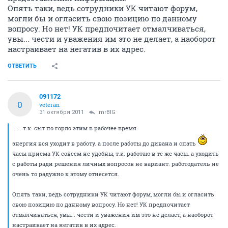
Опять таки, ведь сотрудники УК читают форум,
могли бы и огласить свою позицию по данному
вопросу. Но нет! УК предпочитает отмалчиваться,
увы... чести и уважения им это не делает, а наоборот
настраивает на негатив в их адрес.
ОТВЕТИТЬ
091172
0
veteran
31 октября 2011
mrBIG
...... т.к. сыт по горло этим в рабочее время.
энергия вся уходит в работу. а после работы до дивана и спать
часы приема УК совсем не удобны, т.к. работаю в те же часы. а уходить
с работы ради решения личных вопросов не вариант. работодатель не
очень то радужно к этому отнесется.
Опять таки, ведь сотрудники УК читают форум, могли бы и огласить
свою позицию по данному вопросу. Но нет! УК предпочитает
отмалчиваться, увы... чести и уважения им это не делает, а наоборот
настраивает на негатив в их адрес.