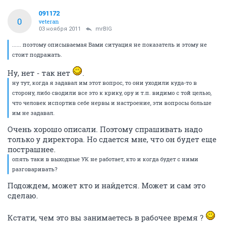
091172
0
veteran
03 ноября 2011
mrBIG
...... поэтому описываемая Вами ситуация не показатель и этому не
стоит подражать.
Ну, нет - так нет
.
ну тут, когда я задавал им этот вопрос, то они уходили куда-то в
сторону, либо сводили все это к крику, ору и т.п. видимо с той целью,
что человек испортив себе нервы и настроение, эти вопросы больше
им не задавал.
Очень хорошо описали. Поэтому спрашивать надо
только у директора. Но сдается мне, что он будет еще
пострашнее.
опять таки в выходные УК не работает, кто и когда будет с ними
разговаривать?
Подождем, может кто и найдется. Может и сам это
сделаю.
Кстати, чем это вы занимаетесь в рабочее время ?