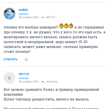
mrBIG
activist
03 ноября 2011
091172
пленка это вообще шикарно!!
я не спрашивал
про пленку, т.к. не думал, что у кого-то это ещё есть. а
монтировать ничего нельзя, запись должна быть
целостной и неприрывной. надо минут 15-20
записать, может даже меньше. сколько примерно
стоит пленка?
ОТВЕТИТЬ
091172
0
veteran
03 ноября 2011
marisha
Вот можно сравнить Конус и пример приведенной
компании.
Хотел таблицу разместить, ничего не вышло.
По суммарной оплате за квартиру в 37 кв.м можно