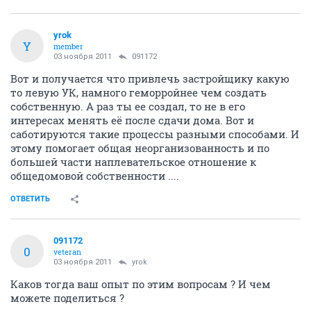
yrok
Y
member
03 ноября 2011
091172
Вот и получается что привлечь застройщику какую
то левую УК, намного геморройнее чем создать
собственную. А раз ты ее создал, то не в его
интересах менять её после сдачи дома. Вот и
саботируются такие процессы разными способами. И
этому помогает общая неорганизованность и по
большей части наплевательское отношение к
общедомовой собственности ....
ОТВЕТИТЬ
091172
0
veteran
03 ноября 2011
yrok
Каков тогда ваш опыт по этим вопросам ? И чем
можете поделиться ?