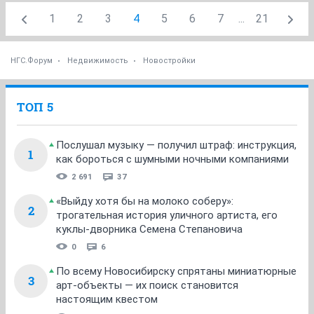
1
2
3
4
5
6
7
...
21
НГС.Форум
Недвижимость
Новостройки
ТОП 5
Послушал музыку — получил штраф: инструкция,
1
как бороться с шумными ночными компаниями
2 691
37
«Выйду хотя бы на молоко соберу»:
2
трогательная история уличного артиста, его
куклы-дворника Семена Степановича
0
6
По всему Новосибирску спрятаны миниатюрные
3
арт-объекты — их поиск становится
настоящим квестом