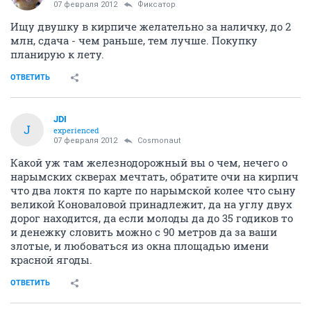
07 февраля 2012
Фиксатоp
Ищу двушку в кирпиче желательно за наличку, до 2
млн, сдача - чем раньше, тем лучше. Покупку
планирую к лету.
ОТВЕТИТЬ
JDI
J
experienced
07 февраля 2012
Cosmonaut
Какой уж там железнодорожный вы о чем, нечего о
нарымских скверах мечтать, обратите очи на кирпич
что два локтя по карте по нарымской колее что сыну
великой Коноваловой принадлежит, да на углу двух
дорог находится, да если молоды да до 35 годиков то
и денежку словить можно с 90 метров да за ваши
злотые, и любоваться из окна площадью имени
красной ягоды.
ОТВЕТИТЬ