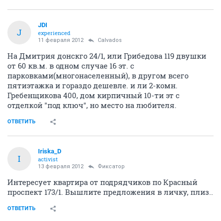
JDI
J
experienced
11 февраля 2012
Calvados
На Дмитрия донскго 24/1, или Грибедова 119 двушки
от 60 кв.м. в одном случае 16 эт. с
парковками(многонаселенный), в другом всего
пятиэтажка и гораздо дешевле. и ли 2-комн.
Гребенщикова 400, дом кирпичный 10-ти эт с
отделкой "под ключ", но место на любителя.
ОТВЕТИТЬ
Iriska_D
I
activist
13 февраля 2012
Фиксатоp
Интересует квартира от подрядчиков по Красный
проспект 173/1. Вышлите предложения в личку, плиз..
ОТВЕТИТЬ