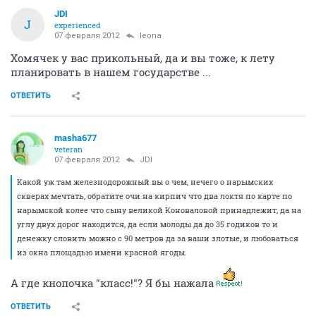
JDI
J
experienced
07 февраля 2012
leona
Хомячек у вас прикольный, да и вы тоже, к лету
планировать в нашем государстве ...
ОТВЕТИТЬ
masha677
veteran
07 февраля 2012
JDI
Какой уж там железнодорожный вы о чем, нечего о нарымских
скверах мечтать, обратите очи на кирпич что два локтя по карте по
нарымской колее что сыну великой Коноваловой принадлежит, да на
углу двух дорог находится, да если молоды да до 35 годиков то и
денежку словить можно с 90 метров да за ваши злотые, и любоваться
из окна площадью имени красной ягоды.
А где кнопочка "класс!"? Я бы нажала
ОТВЕТИТЬ