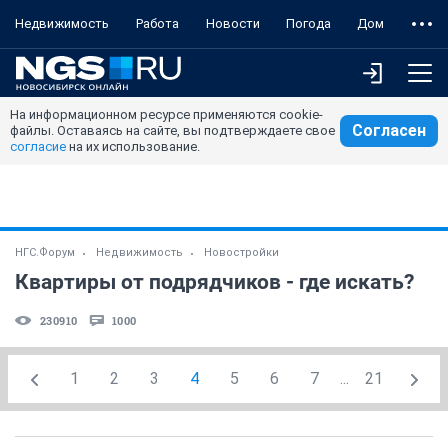
Недвижимость
Работа
Новости
Погода
Дом
На информационном ресурсе применяются cookie-
Согласен
файлы. Оставаясь на сайте, вы подтверждаете свое
согласие
на их использование.
НГС.Форум
Недвижимость
Новостройки
Квартиры от подрядчиков - где искать?
230910
1000
1
2
3
4
5
6
7
...
21