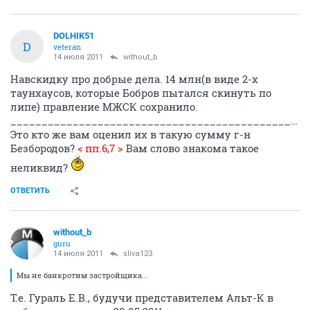
DOLHIK51
D
veteran
14 июля 2011
without_b
Навскидку про добрые дела. 14 млн(в виде 2-х
таунхаусов, которые Бобров пытался скинуть по
липе) правление МЖСК сохранило.
______________________________________________________________________________
Это кто же вам оценил их в такую сумму г-н
Безбородов?
< пп.6,7 >
Вам слово знакома такое
неликвид?
ОТВЕТИТЬ
without_b
guru
14 июля 2011
sliva123
Мы не банкротим застройщика...
Т.е. Гураль Е.В., будучи представителем Альт-К в