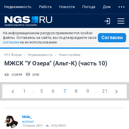
Недвижимость
Работа
Новости
Погода
Дом
На информационном ресурсе применяются cookie-
Согласен
файлы. Оставаясь на сайте, вы подтверждаете свое
согласие
на их использование.
НГС.Форум
Недвижимость
Новостройки
МЖСК "У Озера" (Альт-К) (часть 10)
132899
1000
1
...
5
6
7
8
9
...
21
Mole_
activist
13 июля 2011
DOLHIK51