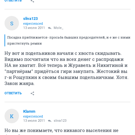
ОТВЕТИТЬ
sliva123
S
experienced
13 июля 2011
Mole_
Посадка приближается- просьба бывших председателей, и е же с ними
пристегнуть ремни
Ну вот и подельников начали с хвоста скидывать.
Видимо посчитали что на всех денег с распродажи
НА не хватит. Всё теперь и Журавель и Никитиной и
"партнёрам" придёться гири закупать. Жестокий вы
г-н Рощупкин к своим бывшим подельничкам. Хотя.
Закон жанра.
ОТВЕТИТЬ
Klamm
K
experienced
13 июля 2011
sliva123
Но вы же понимаете, что никакого выселения не