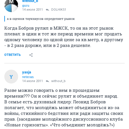
without_b
guru
14 июля 2011
DOLHIK51
а в оценки таунхаусов определяет рынок
Когда Бобров рулил в МЖСК, то он на этот рынок
плевал: в один и тот же период времени мог продать
одному человеку по одной цене за кв.метр, а другому
- в 2 раза дороже, или в 2 раза дешевле.
ОТВЕТИТЬ
yasja
Y
veteran
14 июля 2011
without_b
Разве можно говорить о нем в прошедшем
времени??? Он и сейчас рулит и объединяет народ.
В семье есть духовный лидер: Леонид Бобров
полагает, что молодёжь может объединиться из-за
войны, стихийного бедствия или ради защиты своих
прав. (заседание молодёжного дискуссионного клуба
«Новые горизонты». «Что объединит молодёжь?»)