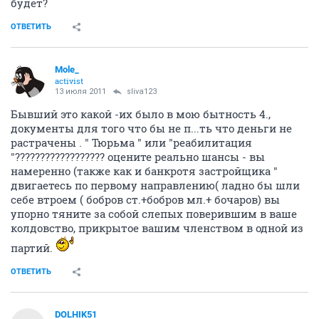
будет?
ОТВЕТИТЬ
Mole_
activist
13 июля 2011
sliva123
Бывший это какой -их было в мою бытность 4.,
документы для того что бы не п...ть что деньги не
растрачены . " Тюрьма " или "реабилитация
"?????????????????? оцените реально шансы - вы
намеренно (также как и банкротя застройщика "
двигаетесь по первому направлению( ладно бы шли
себе втроем ( бобров ст.+бобров мл.+ бочаров) вы
упорно тяните за собой слепых поверившим в ваше
колдовство, прикрытое вашим членством в одной из
партий.
ОТВЕТИТЬ
DOLHIK51