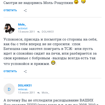
Смотри не надорвись Моль-Рощупкин
ОТВЕТИТЬ
Mole_
activist
13 июля 2011
DOLHIK51
Успокояся, присядь и посмотри со стороны на себя,
как бы с тебя вперед не не спросили. :спок
Батюшка сам захотел поиграть в ТСЖ- или пусть
идет и спокойно сидит на печи, или разбирается за
свои кровные с бобровым -выходы всегда есть так
что успокойся и прижми.
:
ОТВЕТИТЬ
DOLHIK51
D
veteran
13 июля 2011
Mole_
А почему Вы не отследили расходывание ВАШИХ
Ден.средств ?????? (куда,кому и т. в те же 2008-2010 г.-