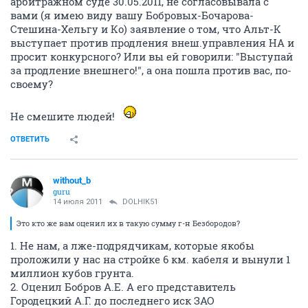
арбитражном суде 30.05.2011, не согласовывала с
вами (я имею виду вашу Бобровых-Бочарова-
Стешина-Хельгу и Ко) заявление о том, что Альт-К
выступает против продления внеш.управления НА и
просит конкурсного? Или вы ей говорили: "Выступай
за продление внешнего!", а она пошла против вас, по-
своему?
Не смешите людей!
ОТВЕТИТЬ
without_b
guru
14 июля 2011
DOLHIK51
Это кто же вам оценил их в такую сумму г-н Безбородов?
1. Не нам, а лже-подрядчикам, которые якобы
проложили у нас на стройке 6 км. кабеля и вынули 1
миллион кубов грунта.
2. Оценил Бобров А.Е. А его представитель
Городецкий А.Г. до последнего иск ЗАО