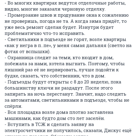
- Во многих квартирах ведутся отделочные работы,
видно, многие заказали черновую отделку.
- Промерзание швов и продувание окна к сожалению
не проверишь, погода не та. А когда зима придёт, то
уже весь ремонт сделан будет. Изнутри будет
проблематично что-то исправить.
- Светильники в подъезде не горят, возле квартиры
«как у негра в п..пе», у меня самая дальняя (светло на
фотах от вспышки).
- Охранница следит за теми, кто входит в дом,
побежала за нами, хотела выгнать. Поэтому, чтобы
лишний раз её не нервировать, лучше подойти к
будке, сказать, что собственник, что в дом.
- Подъезды будут открыты с 8 до 20 неделю, пока
большинству ключи не раздадут. После этого
запирать на ночь перестанут. Значит, надо следить
за автоматами, светильниками в подъезде, чтобы не
спёрли.
- Вся площадка возле дома плотно заставлена
машинами, как будто дом сто лет заселён.
- Вступить в ТСЖ и сделать заявку на
электросчетчики не получилось, сказали, Дискус ещё