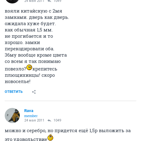
24 мая 2011
1049
взяли китайскую с 2мя
замками. дверь как дверь.
ожидала хуже будет.
как обычная 1,5 мм.
не прогибается и то
хорошо. замки
перекодировали оба.
36му вообще кроме цвета
со всем я так понимаю
повезло?
крепитесь
плющихинцы! скоро
новоселье!
ОТВЕТИТЬ
Rava
member
24 мая 2011
1049
можно и серебро, но придется ещё 1,5р выложить за
это удовольствие