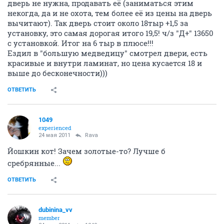
дверь не нужна, продавать её (заниматься этим
некогда, да и не охота, тем более её из цены на дверь
вычитают). Так дверь стоит около 18тыр +1,5 за
установку, это самая дорогая итого 19,5! ч/з "Д+" 13650
с установкой. Итог на 6 тыр в плюсе!!!
Ездил в "большую медведицу" смотрел двери, есть
красивые и внутри ламинат, но цена кусается 18 и
выше до бесконечности)))
ОТВЕТИТЬ
1049
experienced
24 мая 2011
Rava
Йошкин кот! Зачем золотые-то? Лучше б
сребрянные...
ОТВЕТИТЬ
dubinina_vv
member