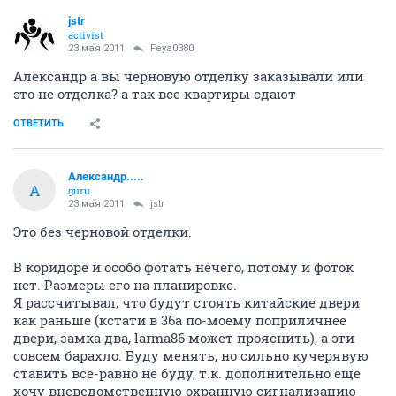
jstr
activist
23 мая 2011
Feya0380
Александр а вы черновую отделку заказывали или
это не отделка? а так все квартиры сдают
ОТВЕТИТЬ
Александр.....
А
guru
23 мая 2011
jstr
Это без черновой отделки.
В коридоре и особо фотать нечего, потому и фоток
нет. Размеры его на планировке.
Я рассчитывал, что будут стоять китайские двери
как раньше (кстати в 36а по-моему поприличнее
двери, замка два, larma86 может прояснить), а эти
совсем барахло. Буду менять, но сильно кучерявую
ставить всё-равно не буду, т.к. дополнительно ещё
хочу вневедомственную охранную сигнализацию