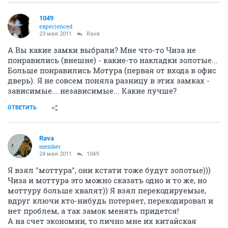
1049
experienced
23 мая 2011
Rava
А Вы какие замки выбрали? Мне что-то Чиза не
понравились (внешне) - какие-то накладки золотые...
Больше понравились Мотура (первая от входа в офис
дверь). Я не совсем поняла разницу в этих замках -
зависимые... независимые... Какие лучше?
ОТВЕТИТЬ
Rava
member
24 мая 2011
1049
Я взял "моттура", они кстати тоже будут золотые)))
Чиза и моттура это можно сказать одно и то же, но
моттуру больше хвалят)) Я взял перекодируемые,
вдруг ключи кто-нибудь потеряет, перекодировал и
нет проблем, а так замок менять придется!
А на счет экономии, то лично мне их китайская