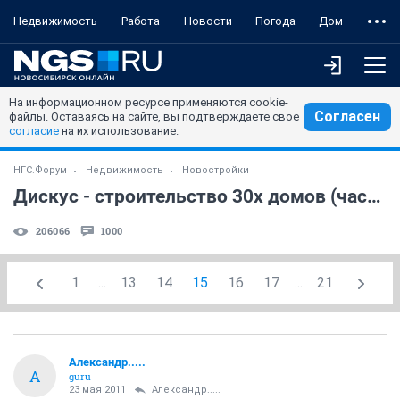
Недвижимость
Работа
Новости
Погода
Дом
На информационном ресурсе применяются cookie-
Согласен
файлы. Оставаясь на сайте, вы подтверждаете свое
согласие
на их использование.
НГС.Форум
Недвижимость
Новостройки
Дискус - строительство 30х домов (часть 6)
206066
1000
1
...
13
14
15
16
17
...
21
Александр.....
А
guru
23 мая 2011
Александр.....