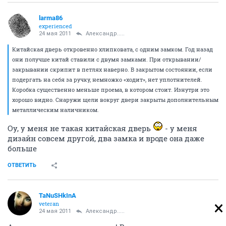
larma86
experienced
24 мая 2011
Александр.....
Китайская дверь откровенно хлипковата, с одним замком. Год назад
они получше китай ставили с двумя замками. При открывании/
закрывании скрипит в петлях наверно. В закрытом состоянии, если
подергать на себя за ручку, немножко «ходит», нет уплотнителей.
Коробка существенно меньше проема, в котором стоит. Изнутри это
хорошо видно. Снаружи щели вокруг двери закрыты дополнительным
металлическим наличником.
Оу, у меня не такая китайская дверь
- у меня
дизайн совсем другой, два замка и вроде она даже
больше
ОТВЕТИТЬ
TaNuSHkInA
veteran
24 мая 2011
Александр.....