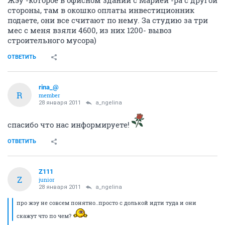
Жэу -которое в офисном здании с Марией -ра с другой
стороны, там в окошко оплаты инвестиционник
подаете, они все считают по нему. За студию за три
мес с меня взяли 4600, из них 1200- вывоз
строительного мусора)
ОТВЕТИТЬ
rina_@
R
member
28 января 2011
a_ngelina
спасибо что нас информируете!
ОТВЕТИТЬ
Z111
Z
junior
28 января 2011
a_ngelina
про жэу не совсем понятно..просто с долькой идти туда и они
скажут что по чем?