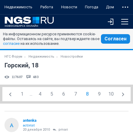
Недвижимость
Работа
Новости
Погода
Дом
На информационном ресурсе применяются cookie-
Согласен
файлы. Оставаясь на сайте, вы подтверждаете свое
согласие
на их использование.
НГС.Форум
Недвижимость
Новостройки
Горский, 18
117607
483
1
...
4
5
6
7
8
9
10
antenka
A
activist
20 декабря 2010
pmari