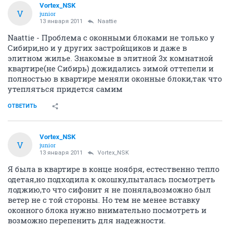
Vortex_NSK
V
junior
13 января 2011
Naattie
Naattie - Проблема с оконными блоками не только у
Сибири,но и у других застройщиков и даже в
элитном жилье. Знакомые в элитной 3х комнатной
квартире(не Сибирь) дожидались зимой оттепели и
полностью в квартире меняли оконные блоки,так что
утепляться придется самим
ОТВЕТИТЬ
Vortex_NSK
V
junior
13 января 2011
Vortex_NSK
Я была в квартире в конце ноября, естественно тепло
одетая,но подходила к окошку,пыталась посмотреть
лоджию,то что сифонит я не поняла,возможно был
ветер не с той стороны. Но тем не менее вставку
оконного блока нужно внимательно посмотреть и
возможно перепенить для надежности.