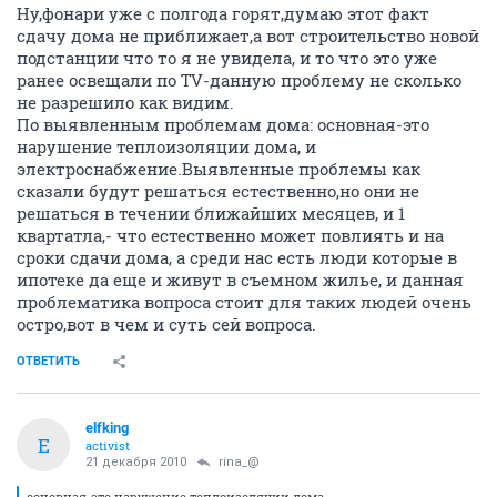
Ну,фонари уже с полгода горят,думаю этот факт
сдачу дома не приближает,а вот строительство новой
подстанции что то я не увидела, и то что это уже
ранее освещали по TV-данную проблему не сколько
не разрешило как видим.
По выявленным проблемам дома: основная-это
нарушение теплоизоляции дома, и
электроснабжение.Выявленные проблемы как
сказали будут решаться естественно,но они не
решаться в течении ближайших месяцев, и 1
квартатла,- что естественно может повлиять и на
сроки сдачи дома, а среди нас есть люди которые в
ипотеке да еще и живут в съемном жилье, и данная
проблематика вопроса стоит для таких людей очень
остро,вот в чем и суть сей вопроса.
ОТВЕТИТЬ
elfking
E
activist
21 декабря 2010
rina_@
основная-это нарушение теплоизоляции дома