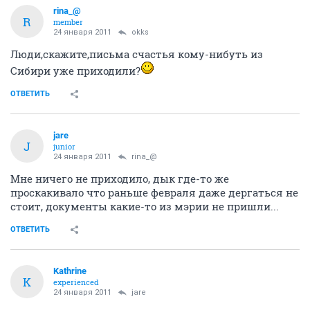
rina_@
R
member
24 января 2011
okks
Люди,скажите,письма счастья кому-нибуть из
Сибири уже приходили?
ОТВЕТИТЬ
jare
J
junior
24 января 2011
rina_@
Мне ничего не приходило, дык где-то же
проскакивало что раньше февраля даже дергаться не
стоит, документы какие-то из мэрии не пришли...
ОТВЕТИТЬ
Kathrine
K
experienced
24 января 2011
jare