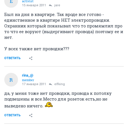
E
activist
15 января 2011
jare
Был на дня в квартире. Так вроде все готово -
единственное в квартире НЕТ электропроводки.
Охранник который показывал что то промямлил про
то что ее воруют (выдергивают провода) поэтому ее и
нет.
У всех также нет проводки???
ОТВЕТИТЬ
rina_@
R
member
17 января 2011
elfking
да, у меня тоже нет проводки, провода к потолку
подвешены и все.Место для розеток есть,но не
выведено ничего.
ОТВЕТИТЬ