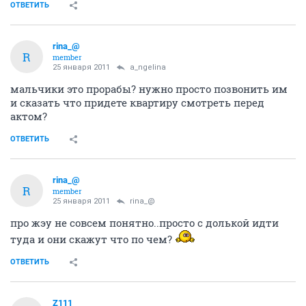
ОТВЕТИТЬ
rina_@
R
member
25 января 2011
a_ngelina
мальчики это прорабы? нужно просто позвонить им
и сказать что придете квартиру смотреть перед
актом?
ОТВЕТИТЬ
rina_@
R
member
25 января 2011
rina_@
про жэу не совсем понятно..просто с долькой идти
туда и они скажут что по чем?
ОТВЕТИТЬ
Z111