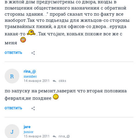
в жилой дом предусмотрены со двора, входы в
помещения общественного назначения с обратной
стороны здания. ." прораб сказал что по факту все
наоборот.Так что подьезды для жильцов-со стороны
трамвайных линий, а для офисов-со двора...ерунда
какая-то
..Так что,jare, коньяк похоже все же с
меня
ОТВЕТИТЬ
rina_@
R
member
14 января 2011
okks
по запуску на ремонт,заверил что вторая половина
февраля,не позднее
ОТВЕТИТЬ
jare
J
junior
15 января 2011
rina_@