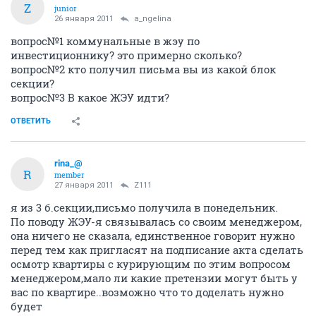
Z
junior
26 января 2011
a_ngelina
вопрос№1 коммунальные в жэу по
инвестиционнику? это примерно сколько?
вопрос№2 кто получил письма вы из какой блок
секции?
вопрос№3 В какое ЖЭУ идти?
ОТВЕТИТЬ
rina_@
R
member
27 января 2011
Z111
я из 3 б.секции,письмо получила в понедельник.
По поводу ЖЭУ-я связывалась со своим менеджером,
она ничего не сказала, единственное говорит нужно
перед тем как пригласят на подписание акта сделать
осмотр квартиры с курирующим по этим вопросом
менеджером,мало ли какие претензии могут быть у
вас по квартире..возможно что то доделать нужно
будет