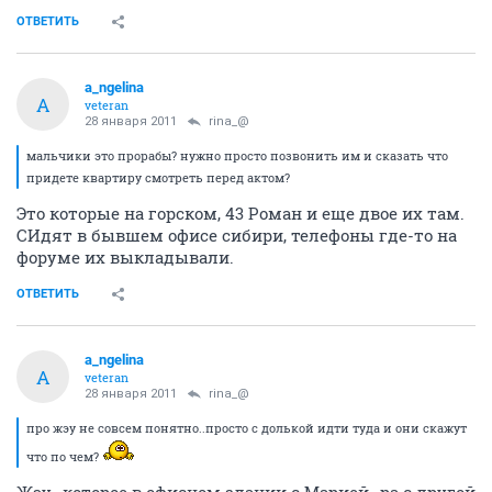
ОТВЕТИТЬ
a_ngelina
A
veteran
28 января 2011
rina_@
мальчики это прорабы? нужно просто позвонить им и сказать что
придете квартиру смотреть перед актом?
Это которые на горском, 43 Роман и еще двое их там.
СИдят в бывшем офисе сибири, телефоны где-то на
форуме их выкладывали.
ОТВЕТИТЬ
a_ngelina
A
veteran
28 января 2011
rina_@
про жэу не совсем понятно..просто с долькой идти туда и они скажут
что по чем?