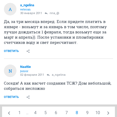
a_ngelina
A
veteran
30 января 2011
rina_@
Да, за три месяца вперед. Если придете платить в
январе - возьмут и за январь в том числе, поэтому
лучше дождаться 1 февраля, тогда возьмут еще за
март и апрель)). После установки и пломбировки
счетчиков воду и свет пересчитают.
ОТВЕТИТЬ
Naattie
N
junior
02 февраля 2011
a_ngelina
Соседи! А как насчет создания ТСЖ? Дом небольшой,
собраться несложно
ОТВЕТИТЬ
1
...
4
5
6
7
8
9
10