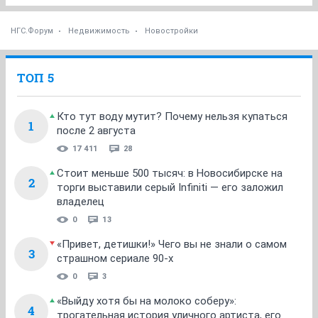
НГС.Форум
Недвижимость
Новостройки
ТОП 5
Кто тут воду мутит? Почему нельзя купаться
1
после 2 августа
17 411
28
Стоит меньше 500 тысяч: в Новосибирске на
2
торги выставили серый Infiniti — его заложил
владелец
0
13
«Привет, детишки!» Чего вы не знали о самом
3
страшном сериале 90-х
0
3
«Выйду хотя бы на молоко соберу»:
4
трогательная история уличного артиста, его