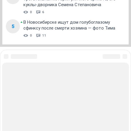
куклы-дворника Семена Степановича
0
6
В Новосибирске ищут дом голубоглазому
5
сфинксу после смерти хозяина — фото Тима
0
11
ЗНАКОМСТВА В НОВОСИБИРСКЕ
ПОГОДА В НОВОСИБИРСКЕ
ПРОБКИ В НОВОСИБИРСКЕ
ФОРУМЫ В НОВОСИБИРСКЕ
ТЕЛЕПРОГРАММА В НОВОСИБИРСКЕ
АФИША В НОВОСИБИРСКЕ
ГОРОСКОП
КУРСЫ ВАЛЮТ В НОВОСИБИРСКЕ
ТУРИЗМ В НОВОСИБИРСКЕ
ПРОМОКОДЫ В НОВОСИБИРСКЕ
РЕКЛАМА В НОВОСИБИРСКЕ