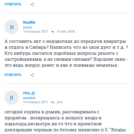
ОТВЕТИТЬ
Naattie
N
junior
14 января 2011
Vortex_NSK
А составить акт о недоделках до передачи кваритры
и отдать в Сибирь? Написать что из окон дует и т.д. ?
Кто нибудь пытался подобные вопросы решать с
застройщиками, а не своими силами? Хорошие окна -
это ведь вопрос денег и как я понимаю немалых.
ОТВЕТИТЬ
rina_@
R
member
14 января 2011
jare
сегодня ездила в домик, разговаривала с
прорабом...возвращаясь к вопросу входа в
подьезды,несмотря на то что в проектной
декларации черным по белому написано п.5: "Входы