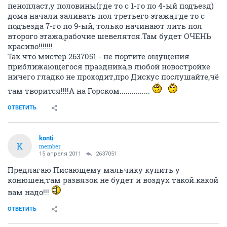
пенопласт,у половины(где то с 1-го по 4-ый подъезд)
дома начали заливать пол третьего этажа,где то с
подъезда 7-го по 9-ый, только начинают лить пол
второго этажа,рабочие шевелятся.Там будет ОЧЕНЬ
красиво!!!!!!!
Так что мистер 2637051 - не портите ощущения
приближающегося праздника,в любой новостройке
ничего гладко не проходит,про Дискус послушайте,чё
там творится!!!!А на Горском...............
ОТВЕТИТЬ
konti
K
member
15 апреля 2011
2637051
Предлагаю Писающему мальчику купить у
конюшен,там развязок не будет и воздух такой.какой
вам надо!!!
ОТВЕТИТЬ