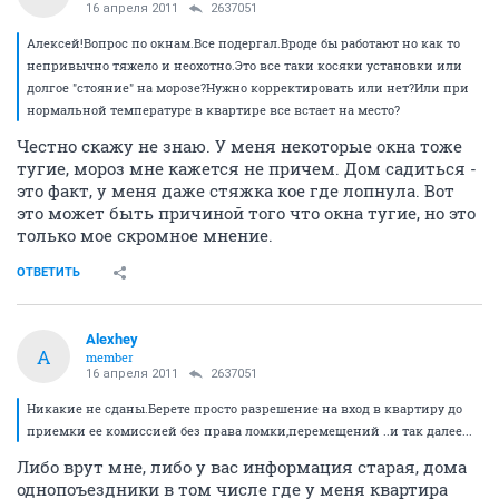
16 апреля 2011
2637051
Алексей!Вопрос по окнам.Все подергал.Вроде бы работают но как то
непривычно тяжело и неохотно.Это все таки косяки установки или
долгое "стояние" на морозе?Нужно корректировать или нет?Или при
нормальной температуре в квартире все встает на место?
Честно скажу не знаю. У меня некоторые окна тоже
тугие, мороз мне кажется не причем. Дом садиться -
это факт, у меня даже стяжка кое где лопнула. Вот
это может быть причиной того что окна тугие, но это
только мое скромное мнение.
ОТВЕТИТЬ
Alexhey
A
member
16 апреля 2011
2637051
Никакие не сданы.Берете просто разрешение на вход в квартиру до
приемки ее комиссией без права ломки,перемещений ..и так далее...
Либо врут мне, либо у вас информация старая, дома
однопоъездники в том числе где у меня квартира