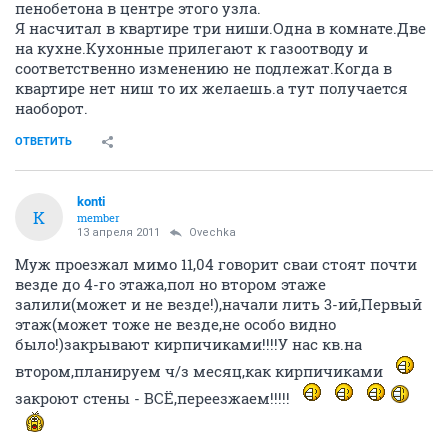
пенобетона в центре этого узла.
Я насчитал в квартире три ниши.Одна в комнате.Две
на кухне.Кухонные прилегают к газоотводу и
соответственно изменению не подлежат.Когда в
квартире нет ниш то их желаешь.а тут получается
наоборот.
ОТВЕТИТЬ
konti
K
member
13 апреля 2011
Ovechka
Муж проезжал мимо 11,04 говорит сваи стоят почти
везде до 4-го этажа,пол но втором этаже
залили(может и не везде!),начали лить 3-ий,Первый
этаж(может тоже не везде,не особо видно
было!)закрывают кирпичиками!!!!У нас кв.на
втором,планируем ч/з месяц,как кирпичиками
закроют стены - ВСЁ,переезжаем!!!!!