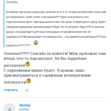
Ovechka
В нашем третьем подъезде залили пол 3-го этажа,четвёртый этаж ещё
не начали,но сваи стоят под крышу!!!!!,мне показалось,что
парковочных мест там маловато,если так дело пойдёт,весь двор будет
забаррикодирован машинками!!!Надо чё то решать будет!!!И в центре
двора ,походу,будет детская площадка огороженная(если не
ошибаюсь)!!!Вобщем,будет возможность - съездийте,посмотрите!!!!Глаз
радуется!!!!!!!!!!!!!!!!
Оооооооо!!!!!!!!! Спасибо за новости! Муж проезжал там
вчера, что-то подсмотрел. Но Вы подробнее
рассказали
С парковками видно будет. Я думаю, надо
присматриваться к гаражным кооперативам
поблизости
ОТВЕТИТЬ
Alexhey
A
member