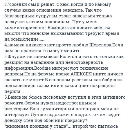
3."соседки сами решат, с кем, когда и по какому
случаю какие отношения заводить. Так что
благоверным супругам стоит опасаться только
наскучить своим половинам. "Тут у меня
комментариев нет.Вообще стал ловить себя на
мысли что женские высказывания требуют время
на осмысление......
4.намека никакого нет.просто люблю Шевелева.Если
вам не нравится то могу сменить.
5.Флудом не занимаюсь.Если он и есть то только как
реакция на нападение или недостоверность
информации.Вообще интересуют технические
вопросы.Но на форуме кроме АЛЕКСЕЯ никто ничего
сказать не может.В основном рассказы как бабушки
пользовались газом или в какой цвет покращены
перила...
6.Банов не боюсь поскольку вступил в этап активного
ремонта.Форум нужен недостроенным и
риэлторам.Ваш гуманитарный потенциал меня не
интересует.Лучше подскажите люди кто чем ведет
доводку стен под обои или покраску?
"жизненая позиция у стада"....второй час пытаюсь