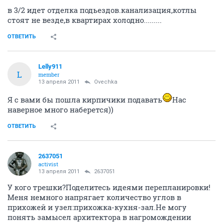
в 3/2 идет отделка подьездов.канализация,котлы
стоят не везде,в квартирах холодно.........
ОТВЕТИТЬ
Lelly911
L
member
13 апреля 2011
Ovechka
Я с вами бы пошла кирпичики подавать
Нас
наверное много наберется))
ОТВЕТИТЬ
2637051
activist
13 апреля 2011
2637051
У кого трешки?Поделитесь идеями перепланировки!
Меня немного напрягает количество углов в
прихожей и узел:прихожка-кухня-зал.Не могу
понять замысел архитектора в нагромождении