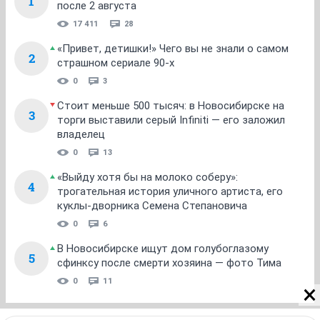
1
после 2 августа
17 411
28
«Привет, детишки!» Чего вы не знали о самом
2
страшном сериале 90-х
0
3
Стоит меньше 500 тысяч: в Новосибирске на
3
торги выставили серый Infiniti — его заложил
владелец
0
13
«Выйду хотя бы на молоко соберу»:
4
трогательная история уличного артиста, его
куклы-дворника Семена Степановича
0
6
В Новосибирске ищут дом голубоглазому
5
сфинксу после смерти хозяина — фото Тима
0
11