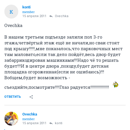
konti
K
member
15 апреля 2011
Ovechka
Ovechka
В нашем третьем подъезде залили пол 3-го
этажа,четвёртый этаж ещё не начали,но сваи стоят
под крышу!!!!!,мне показалось,что парковочных мест
там маловато,если так дело пойдёт,весь двор будет
забаррикодирован машинками!!!Надо чё то решать
будет!!!И в центре двора ,походу,будет детская
площадка огороженная(если не ошибаюсь)!!!
Вобщем,будет возможность -
съездийте,посмотрите!!!!Глаз радуется!!!!!!!!!!!!!!!!
ОТВЕТИТЬ
Ovechka
member
15 апреля 2011
konti