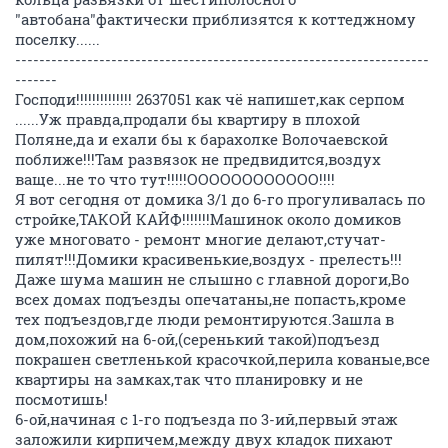
"автобана"фактически приблизятся к коттеджному
поселку......
---------------------------------------------------------------------
-------
Господи!!!!!!!!!!!!!! 2637051 как чё напишет,как серпом
......Уж правда,продали бы квартиру в плохой
Поляне,да и ехали бы к барахолке Волочаевской
поближе!!!Там развязок не предвидится,воздух
ваще...не то что тут!!!!!ОООООООООООО!!!!
Я вот сегодня от домика 3/1 до 6-го прогуливалась по
стройке,ТАКОЙ КАЙФ!!!!!!!Машинок около домиков
уже многовато - ремонт многие делают,стучат-
пилят!!!Домики красивенькие,воздух - прелесть!!!
Даже шума машин не слышно с главной дороги,Во
всех домах подъезды опечатаны,не попасть,кроме
тех подъездов,где люди ремонтируются.Зашла в
дом,похожий на 6-ой,(серенький такой)подъезд
покрашен светленькой красочкой,перила кованые,все
квартиры на замках,так что планировку и не
посмотишь!
6-ой,начиная с 1-го подъезда по 3-ий,первый этаж
заложили кирпичем,между двух кладок пихают