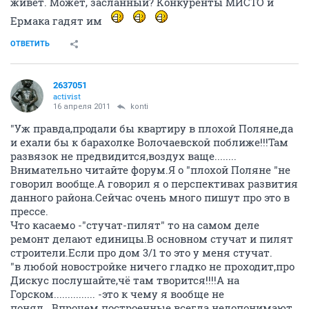
живет. Может, засланный? Конкуренты МИСТО и
Ермака гадят им
ОТВЕТИТЬ
2637051
activist
16 апреля 2011
konti
"Уж правда,продали бы квартиру в плохой Поляне,да
и ехали бы к барахолке Волочаевской поближе!!!Там
развязок не предвидится,воздух ваще........
Внимательно читайте форум.Я о "плохой Поляне "не
говорил вообще.А говорил я о перспективах развития
данного района.Сейчас очень много пишут про это в
прессе.
Что касаемо -"стучат-пилят" то на самом деле
ремонт делают единицы.В основном стучат и пилят
строители.Если про дом 3/1 то это у меня стучат.
"в любой новостройке ничего гладко не проходит,про
Дискус послушайте,чё там творится!!!!А на
Горском............... -это к чему я вообще не
понял...Впрочем построенные всегда недопонимают