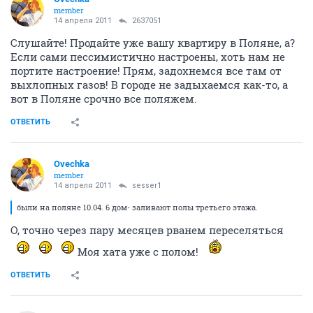
member
14 апреля 2011
2637051
Слушайте! Продайте уже вашу квартиру в Поляне, а?
Если сами пессимистично настроены, хоть нам не
портите настроение! Прям, задохнемся все там от
выхлопных газов! В городе не задыхаемся как-то, а
вот в Поляне срочно все поляжем.
ОТВЕТИТЬ
Ovechka
member
14 апреля 2011
sesser1
были на поляне 10.04. 6 дом- заливают полы третьего этажа.
О, точно через пару месяцев рванем переселяться
Моя хата уже с полом!
ОТВЕТИТЬ