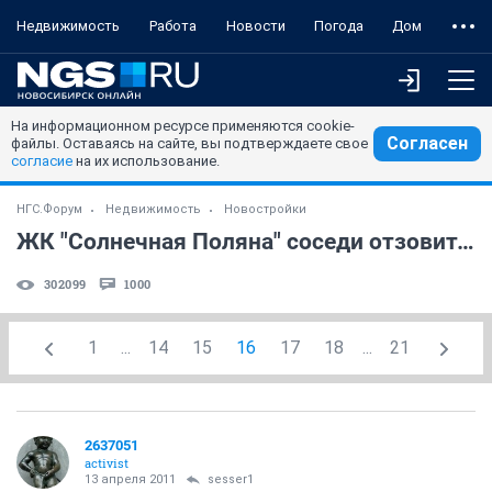
Недвижимость
Работа
Новости
Погода
Дом
На информационном ресурсе применяются cookie-
Согласен
файлы. Оставаясь на сайте, вы подтверждаете свое
согласие
на их использование.
НГС.Форум
Недвижимость
Новостройки
ЖК "Солнечная Поляна" соседи отзовитесь
302099
1000
1
...
14
15
16
17
18
...
21
2637051
activist
13 апреля 2011
sesser1