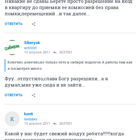
Никакие не сданы.Берете просто разрешение на вход
в квартиру до приемки ее комиссией без права
ломки,перемещений ..и так далее...
ОТВЕТИТЬ
Siberyak
activist
15 апреля 2011
2637051
Конечно ,конечно,но только лето в сибири недолгое.А работы там как
я посмотрел много.
Фуу...отпустило,слава Богу разрешили...а я
думал,мне уже сюда и не зайти...
ОТВЕТИТЬ
konti
K
member
15 апреля 2011
2637051
Какой у нас будет свежий воздух ребята!!!!!!когда
кольца развязки от шестиполосного