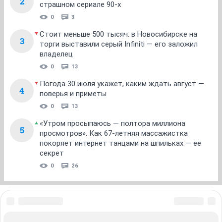
2
страшном сериале 90-х
0
3
Стоит меньше 500 тысяч: в Новосибирске на
3
торги выставили серый Infiniti — его заложил
владелец
0
13
Погода 30 июля укажет, каким ждать август —
4
поверья и приметы
0
13
«Утром просыпаюсь — полтора миллиона
5
просмотров». Как 67-летняя массажистка
покоряет интернет танцами на шпильках — ее
секрет
0
26