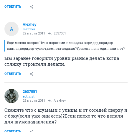
ОТВЕТИТЬ
Alexhey
A
member
29 марта 2011
2637051
Еще можно вопрос.Что с порогами площадка-коридор,коридор-
ванная,коридор-туалет,комната-лоджия?Уровень пола един или нет?
мы заранее говорили уровни разные делать когда
стяжку строители делали.
ОТВЕТИТЬ
2637051
activist
29 марта 2011
Alexhey
Скажите что с шумами с улицы и от соседей сверху и
с боку(если уже они есть)?Если плохо то что делали
для шумоподавления?
ОТВЕТИТЬ