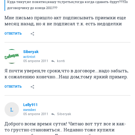
Куда тянут,не понятно,нашу то,третью,тогда когда сдавать будут???По
договорчику до конца 2011???
Мне письмо пришло акт подписывать приемки еще
месяц назад, но я не подписал т.к. есть недоделки
ОТВЕТИТЬ
Siberyak
activist
05 апреля 2011
konti
Я почти уверен,те сроки,что в договоре...надо забыть,
к сожалению конечно...Наш дом,тому яркий пример.
ОТВЕТИТЬ
Lelly911
L
member
05 апреля 2011
Siberyak
Доброго всем время суток! Читаю вот тут все и как-
то грустно становиться.. Недавно тоже купили