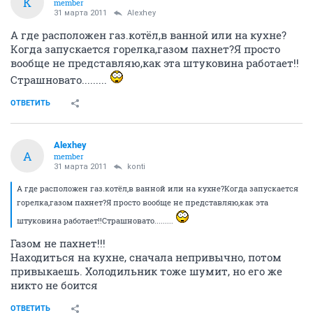
K
member
31 марта 2011
Alexhey
А где расположен газ.котёл,в ванной или на кухне?
Когда запускается горелка,газом пахнет?Я просто
вообще не представляю,как эта штуковина работает!!
Страшновато.........
ОТВЕТИТЬ
Alexhey
A
member
31 марта 2011
konti
А где расположен газ.котёл,в ванной или на кухне?Когда запускается
горелка,газом пахнет?Я просто вообще не представляю,как эта
штуковина работает!!Страшновато.........
Газом не пахнет!!!
Находиться на кухне, сначала непривычно, потом
привыкаешь. Холодильник тоже шумит, но его же
никто не боится
ОТВЕТИТЬ