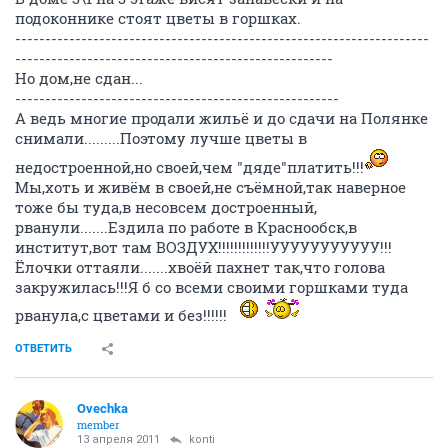
подоконнике стоят цветы в горшках.
---------------------------------------------------------------------
-----------------------------------------------------
Но дом,не сдан...
------------------------------------------------------
А ведь многие продали жильё и до сдачи на Полянке
снимали.........Поэтому лучше цветы в
недостроенной,но своей,чем "дяде"платить!!!
Мы,хоть и живём в своей,не съёмной,так наверное
тоже бы туда,в несовсем достроенный,
рванули.......Ездила по работе в Краснообск,в
институт,вот там ВОЗДУХ!!!!!!!!!!!!!УУУУУУУУУУУ!!!
Ёлочки оттаяли.......хвоёй пахнет так,что голова
закружилась!!!Я б со всеми своими горшками туда
рванула,с цветами и без!!!!!!
ОТВЕТИТЬ
Ovechka
member
13 апреля 2011
konti