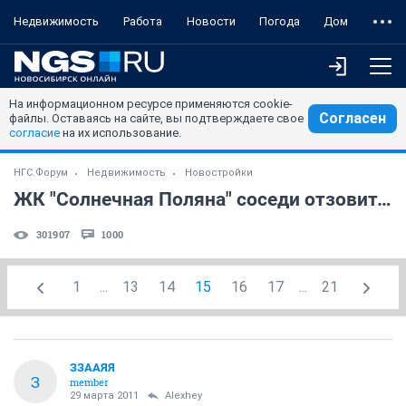
Недвижимость
Работа
Новости
Погода
Дом
На информационном ресурсе применяются cookie-
Согласен
файлы. Оставаясь на сайте, вы подтверждаете свое
согласие
на их использование.
НГС.Форум
Недвижимость
Новостройки
ЖК "Солнечная Поляна" соседи отзовитесь
301907
1000
1
...
13
14
15
16
17
...
21
ЗЗААЯЯ
З
member
29 марта 2011
Alexhey