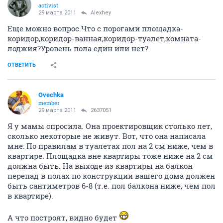
activist
29 марта 2011
Alexhey
Еще можно вопрос.Что с порогами площадка-
коридор,коридор-ванная,коридор-туалет,комната-
лоджия?Уровень пола един или нет?
ОТВЕТИТЬ
Ovechka
member
29 марта 2011
2637051
Я у мамы спросила. Она проектировщик столько лет,
сколько некоторые не живут. Вот, что она написала
мне: По правилам в туалетах пол на 2 см ниже, чем в
квартире. Площадка вне квартиры тоже ниже на 2 см
должна быть. На выходе из квартиры на балкон
перепад в полах по конструкции вашего дома должен
быть сантиметров 6-8 (т.е. пол балкона ниже, чем пол
в квартире).
А что построят, видно будет