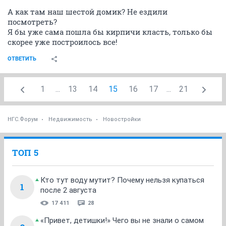
А как там наш шестой домик? Не ездили
посмотреть?
Я бы уже сама пошла бы кирпичи класть, только бы
скорее уже построилось все!
ОТВЕТИТЬ
1
...
13
14
15
16
17
...
21
НГС.Форум
Недвижимость
Новостройки
ТОП 5
Кто тут воду мутит? Почему нельзя купаться
1
после 2 августа
17 411
28
«Привет, детишки!» Чего вы не знали о самом