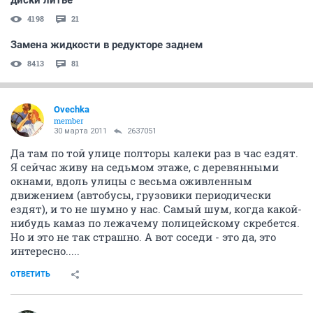
диски литье
4198
21
Замена жидкости в редукторе заднем
8413
81
Ovechka
member
30 марта 2011
2637051
Да там по той улице полторы калеки раз в час ездят.
Я сейчас живу на седьмом этаже, с деревянными
окнами, вдоль улицы с весьма оживленным
движением (автобусы, грузовики периодически
ездят), и то не шумно у нас. Самый шум, когда какой-
нибудь камаз по лежачему полицейскому скребется.
Но и это не так страшно. А вот соседи - это да, это
интересно.....
ОТВЕТИТЬ