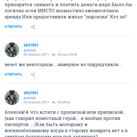
приходится снимать и платить деньги дяде.Было бы
логично если МИСТО возместило ежемесячную
аренду.Или предоставили жилье "подскока".Кто за?
ОТВЕТИТЬ
2637051
activist
05 апреля 2011
ИгорьЭНСК
везет же некоторым....наверное из подрядчиков...
ОТВЕТИТЬ
2637051
activist
05 апреля 2011
Alexhey
Алексей!А что кстати с пропиской или припиской...
(как говорил известный герой....я вообще против
паспортов.....)Как быть молодому и
военнообязанному когда к старому возврата нет а в
светлом будующем еще пол заливают?