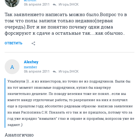
06 апреля 2011
ИгорьЭНСК
Так заявлението написать можно было.Вопрос то в
том что полы залили только недавно(первая
очередь).Вот и не понятно почему одни дома
форсируют к сдаче а остальные так....как обычно..
ОТВЕТИТЬ
Alexhey
A
member
06 апреля 2011
ИгорьЭНСК
Улыбнули ))...я из инвесторов, но точно не из подрядчиков. Были бы
на тот момент знакомые подрядчики, купил бы квартиру
значительно дешевле. По поводу везения тоже не понял...если вы
имеете ввиду отделочные работы, то разрешение на них я получил
еще в прошлом году, абсолютно рядовым образом- написав заявление
на имя Распопина.С.Н. Показать его так и не пришлось, потому что за
год уже изрядно "намылил" глаз и охране и прорабам, вопросов уже не
задают ;)
Аналогично