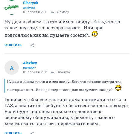
Siberyak
activist
01 апреля 2011
Alexhey
Ну да,я в общем-то это и имел ввиду...Есть,что-то
такое внутри,что настораживает...Или зря
подгоняюсь,как вы думаете соседи?..
ОТВЕТИТЬ
Alexhey
A
member
01 апреля 2011
Siberyak
Ну да,я в общем-то это и имел ввиду...Есть,что-то такое внутри,что
настораживает...Или зря подгоняюсь,как вы думаете соседи?..
Главное чтобы все жильцы дома понимали что - это
ГАЗ, а значит он требует к сбе отвественного подхода.
Если будет наплевательское отношение к
сервисному обслуживанию, к ремонту газового
хозяйства тогда стоит переживать всем.
ОТВЕТИТЬ