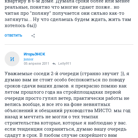
квартиру в 6-м доме. Думала сроки более или менее
реальные, понятно что многие сдают позже.. но
читая про "поляну" получается они сильно как-то
затянуты... Ну что сделаешь будем ждать, жить там
хотелось бы))
ОТВЕТИТЬ
ИгорьЭНСК
И
junior
05 апреля 2011
Lelly911
Уважаемые соседи 2-й очереди (странно звучит :)), я
думаю вам не стоит особо беспокоиться по поводу
сроков сдачи ваших домов. я прекрасно помню как
летом прошлого года на стройплощадках первой
очереди просто гулял ветер, практически работы не
велись вообще, и все это на фоне невнятных
объяснений и обещаний руководства МИСТО. мы год
назад и мечтать не могли о тех темпах
строительства которые, которые я наблюдаю у вас.
если тенденция сохраниться, думаю вашу очередь
сдадут в срок. В любом случае скорейшего вам