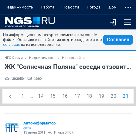
Недвижимость
Работа
Новости
Погода
Дом
На информационном ресурсе применяются cookie-
Согласен
файлы. Оставаясь на сайте, вы подтверждаете свое
согласие
на их использование.
НГС.Форум
Недвижимость
Новостройки
ЖК "Солнечная Поляна" соседи отзовитесь
302050
1000
1
...
14
15
16
17
18
19
20
21
Автоинформатор
guru
13 июля 2011
ИгорьЭНСК