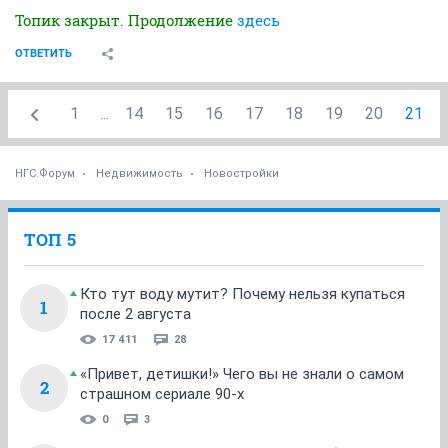
Топик закрыт. Продолжение
здесь
ОТВЕТИТЬ
1
...
14
15
16
17
18
19
20
21
НГС.Форум
Недвижимость
Новостройки
ТОП 5
Кто тут воду мутит? Почему нельзя купаться
1
после 2 августа
17 411
28
«Привет, детишки!» Чего вы не знали о самом
2
страшном сериале 90-х
0
3