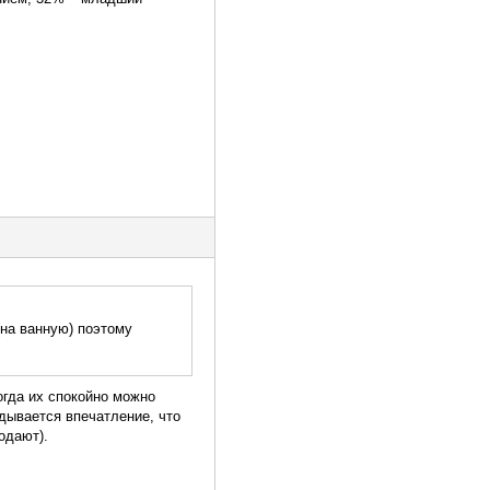
(на ванную) поэтому
огда их спокойно можно
вдывается впечатление, что
одают).