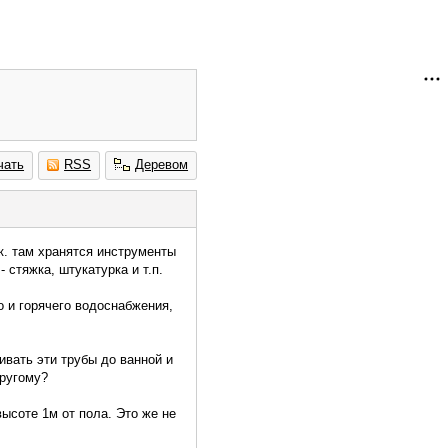
чать
RSS
Деревом
к. там хранятся инструменты
стяжка, штукатурка и т.п.
о и горячего водоснабжения,
ивать эти трубы до ванной и
другому?
ысоте 1м от пола. Это же не