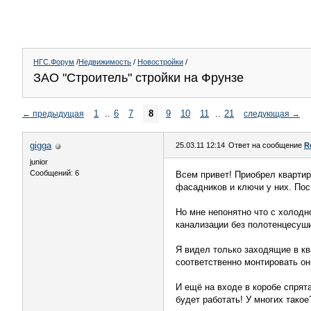
НГС.Форум
/
Недвижимость
/
Новостройки
/
ЗАО "Строитель" стройки на Фрунзе
1
..
6
7
8
9
10
11
..
21
←
предыдущая
следующая
→
gigga
25.03.11 12:14
Ответ на сообщение
R
junior
Сообщений: 6
Всем привет! Приобрел квартир
фасадников и ключи у них. Пос
Но мне непонятно что с холодн
канализации без полотенцесуши
Я видел только заходящие в кв
соответственно монтировать он
И ещё на входе в коробе спрят
будет работать! У многих такое