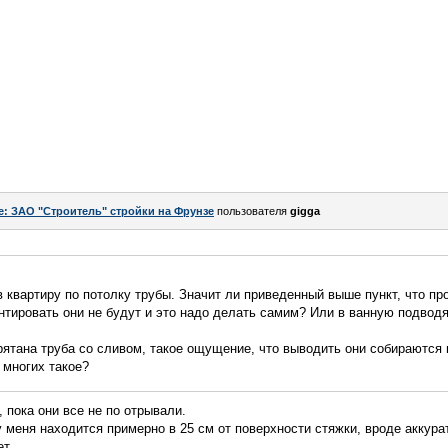
e: ЗАО "Строитель" стройки на Фрунзе
пользователя
gigga
 квартиру по потолку трубы. Значит ли приведенный выше пункт, что про
нтировать они не будут и это надо делать самим? Или в ванную подвод
рятана труба со сливом, такое ощущение, что выводить они собираются 
 многих такое?
, пока они все не по отрывали.
у меня находится примерно в 25 см от поверхности стяжки, вроде аккура
т.