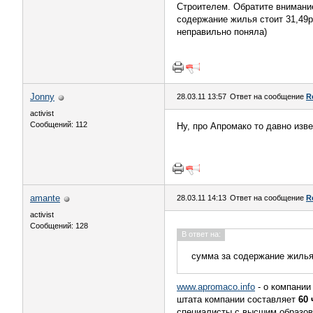
Строителем. Обратите внимани
содержание жилья стоит 31,49
неправильно поняла)
Jonny
28.03.11 13:57
Ответ на сообщение
R
activist
Сообщений: 112
Ну, про Апромако то давно изве
amante
28.03.11 14:13
Ответ на сообщение
R
activist
Сообщений: 128
В ответ на:
сумма за содержание жилья 
www.apromaco.info
- о компании
штата компании составляет
60
специалисты с высшим образов