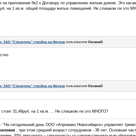
е на приложение №2 к Договору по управлению жилым домом. Это касае
руб. на 1 кв.м. общей площади жилых помещений. Не слишком ли это М
e: ЗАО "Строитель" стройки на Фрунзе
пользователя
ОксанаО
стно.
e: ЗАО "Строитель" стройки на Фрунзе
пользователя
ОксанаО
стоит 31,49руб. на 1 кв.м. ... Не слишком ли это МНОГО?
 - "На сегодняшний день ООО «Апромако Новосибирск» управляет тремя 
 человек
, при этом средний возраст сотрудников - 38 лет. Основная час
анием; 20% персонала – специалисты со средне-специальным образова