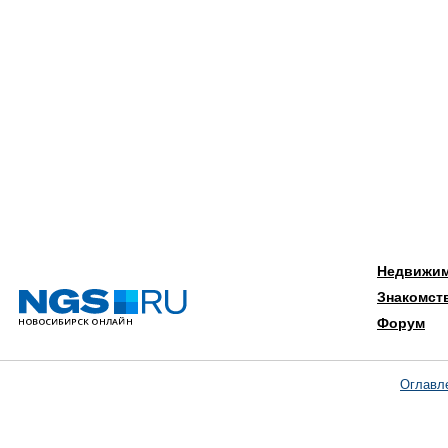
Недвижи
Знакомст
Форум
Оглавл