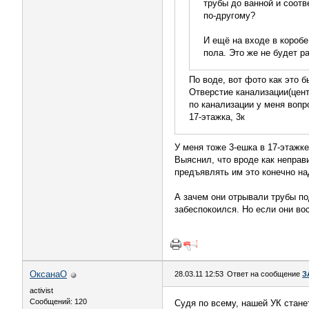
трубы до ванной и соотв
по-другому?
И ещё на входе в коробе
пола. Это же не будет р
По воде, вот фото как это б
Отверстие канализации(цент
по канализации у меня вопр
17-этажка, 3к
У меня тоже 3-ешка в 17-этажк
Выяснил, что вроде как неправ
предъявлять им это конечно на
А зачем они отрывали трубы по
забеспокоился. Но если они вос
ОксанаО
28.03.11 12:53
Ответ на сообщение
З
activist
Сообщений: 120
Судя по всему, нашей УК станет