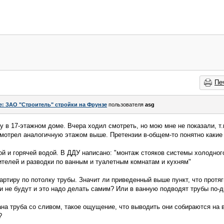
Пе
e: ЗАО "Строитель" стройки на Фрунзе
пользователя
asg
у в 17-этажном доме. Вчера ходил смотреть, но мою мне не показали, т.
мотрел аналогичную этажом выше. Претензии в-общем-то понятно какие - 
ой и горячей водой. В ДДУ написано: "монтаж стояков системы холодног
телей и разводки по ванным и туалетным комнатам и кухням"
артиру по потолку трубы. Значит ли приведенный выше пункт, что протяг
и не будут и это надо делать самим? Или в ванную подводят трубы по-
ана труба со сливом, такое ощущение, что выводить они собираются на в
?