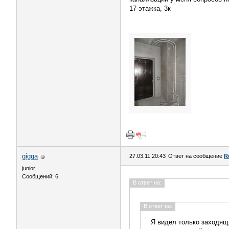
17-этажка, 3к
gigga
27.03.11 20:43
Ответ на сообщение
R
junior
Сообщений: 6
В ответ на:
В ответ на:
Я видел только заходящи