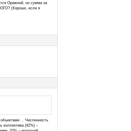
тся Оражной, но сумма за
НОГО? (Хорошо, если я
объектами ... Численность
ть коллектива (42%) –
нием, 32% – младший