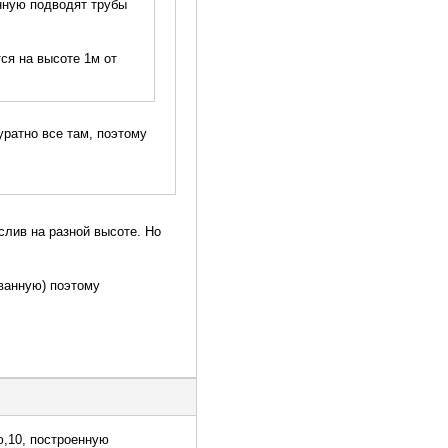
анную подводят трубы
ся на высоте 1м от
уратно все там, поэтому
слив на разной высоте. Но
 ванную) поэтому
ю,10, построенную