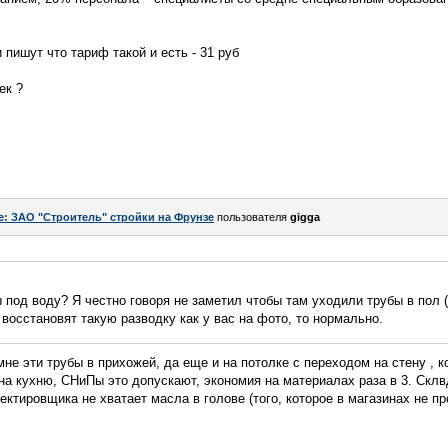
пишут что тариф такой и есть - 31 руб
ек ?
e: ЗАО "Строитель" стройки на Фрунзе
пользователя
gigga
 под воду? Я честно говоря не заметил чтобы там уходили трубы в пол 
 восстановят такую разводку как у вас на фото, то нормально.
не эти трубы в прихожей, да еще и на потолке с переходом на стену , к
 на кухню, СНиПы это допускают, экономия на материалах раза в 3. Скл
ектировщика не хватает масла в голове (того, которое в магазинах не пр