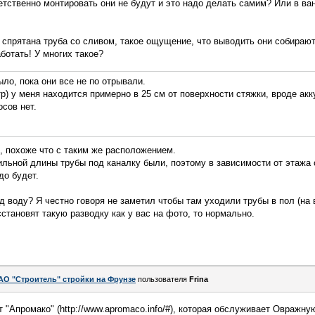
етственно монтировать они не будут и это надо делать самим? Или в в
 спрятана труба со сливом, такое ощущение, что выводить они собирают
аботать! У многих такое?
ыло, пока они все не по отрывали.
р) у меня находится примерно в 25 см от поверхности стяжки, вроде акк
осов нет.
е, похоже что с таким же расположением.
ильной длины трубы под каналку были, поэтому в зависимости от этажа 
до будет.
д воду? Я честно говоря не заметил чтобы там уходили трубы в пол (на
становят такую разводку как у вас на фото, то нормально.
АО "Строитель" стройки на Фрунзе
пользователя
Frina
 "Апромако" (http://www.apromaco.info/#), которая обслуживает Овражну