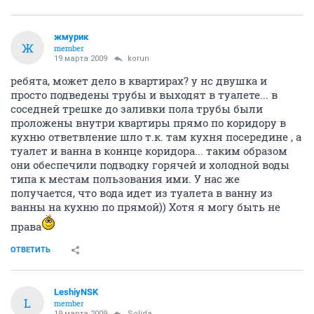
жмурик
Ж
member
19 марта 2009
korun
ребята, может дело в квартирах? у нс двушка и
просто подведены трубы и выходят в туалете... в
соседней трешке до заливки пола трубы были
проложены внутри квартиры прямо по коридору в
кухню ответвление шло т.к. там кухня посередине , а
туалет и ванна в коннце коридора... таким образом
они обеспечили подводку горячей и холодной воды
типа к местам пользования ими. У нас же
получается, что вода идет из туалета в ванну из
ванны на кухню по прямой)) Хотя я могу быть не
права
ОТВЕТИТЬ
LeshiyNSK
L
member
19 марта 2009
Solida