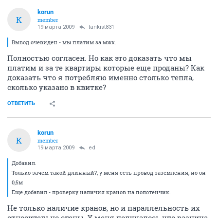
korun
K
member
19 марта 2009
tankist831
Вывод очевиден - мы платим за мжк.
Полностью согласен. Но как это доказать что мы
платим и за те квартиры которые еще проданы? Как
доказать что я потребляю именно столько тепла,
сколько указано в квитке?
ОТВЕТИТЬ
korun
K
member
19 марта 2009
ed
Добавил.
Только зачем такой длинный?, у меня есть провод заземления, но он
0,5м
Еще добавил - проверку наличия кранов на полотенчик.
Не только наличие кранов, но и параллельность их
относительно стены. У меня получалось что разница