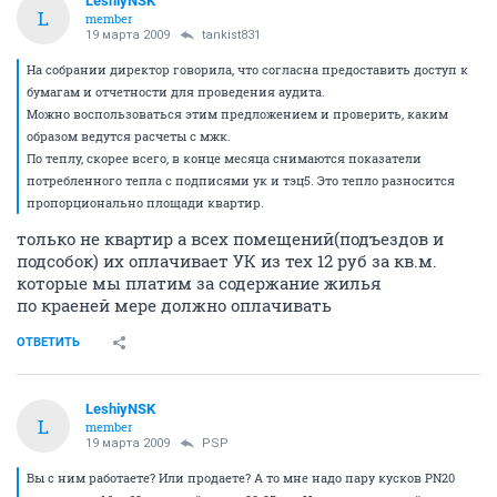
LeshiyNSK
L
member
19 марта 2009
tankist831
На собрании директор говорила, что согласна предоставить доступ к
бумагам и отчетности для проведения аудита.
Можно воспользоваться этим предложением и проверить, каким
образом ведутся расчеты с мжк.
По теплу, скорее всего, в конце месяца снимаются показатели
потребленного тепла с подписями ук и тэц5. Это тепло разносится
пропорционально площади квартир.
только не квартир а всех помещений(подъездов и
подсобок) их оплачивает УК из тех 12 руб за кв.м.
которые мы платим за содержание жилья
по краеней мере должно оплачивать
ОТВЕТИТЬ
LeshiyNSK
L
member
19 марта 2009
PSP
Вы с ним работаете? Или продаете? А то мне надо пару кусков PN20