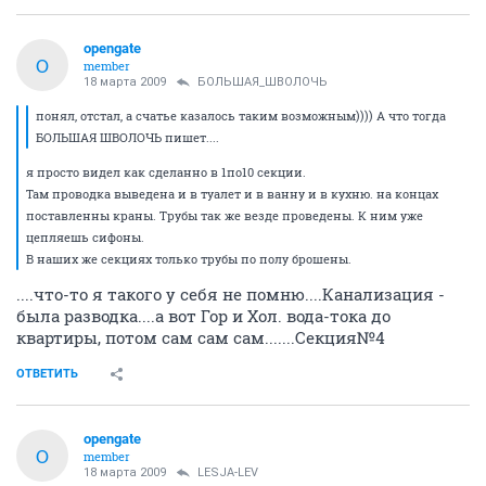
opengate
O
member
18 марта 2009
БОЛЬШАЯ_ШВОЛОЧЬ
понял, отстал, а счатье казалось таким возможным)))) А что тогда
БОЛЬШАЯ ШВОЛОЧЬ пишет....
я просто видел как сделанно в 1по10 секции.
Там проводка выведена и в туалет и в ванну и в кухню. на концах
поставленны краны. Трубы так же везде проведены. К ним уже
цепляешь сифоны.
В наших же секциях только трубы по полу брошены.
....что-то я такого у себя не помню....Канализация -
была разводка....а вот Гор и Хол. вода-тока до
квартиры, потом сам сам сам.......Секция№4
ОТВЕТИТЬ
opengate
O
member
18 марта 2009
LESJA-LEV