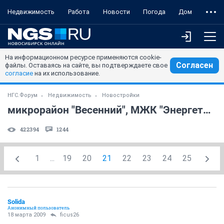
Недвижимость
Работа
Новости
Погода
Дом
На информационном ресурсе применяются cookie-
Согласен
файлы. Оставаясь на сайте, вы подтверждаете свое
согласие
на их использование.
НГС.Форум
Недвижимость
Новостройки
микрорайон "Весенний", МЖК "Энергетик", Первомайка
422394
1244
1
...
19
20
21
22
23
24
25
Solida
Анонимный пользователь
18 марта 2009
ficus26