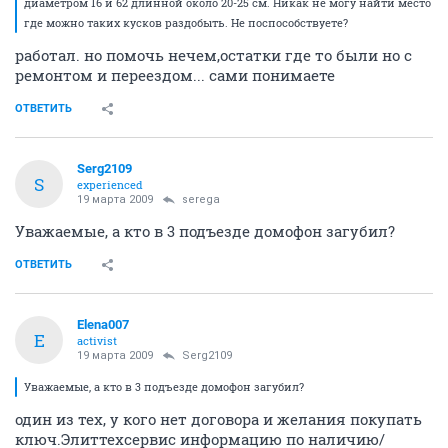
диаметром 16 и 62 длинной около 20-25 см. Никак не могу найти место
где можно таких кусков раздобыть. Не поспособствуете?
работал. но помочь нечем,остатки где то были но с
ремонтом и переездом... сами понимаете
ОТВЕТИТЬ
Serg2109
S
experienced
19 марта 2009
serega
Уважаемые, а кто в 3 подъезде домофон загубил?
ОТВЕТИТЬ
Elena007
E
activist
19 марта 2009
Serg2109
Уважаемые, а кто в 3 подъезде домофон загубил?
один из тех, у кого нет договора и желания покупать
ключ.Элиттехсервис информацию по наличию/