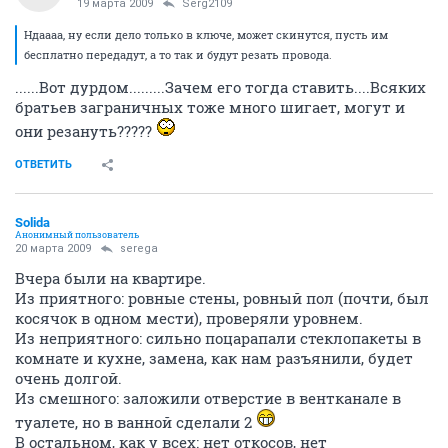
19 марта 2009
Serg2109
Ндаааа, ну если дело только в ключе, может скинутся, пусть им
бесплатно передадут, а то так и будут резать провода.
......Вот дурдом.........Зачем его тогда ставить....Всяких
братьев заграничных тоже много шигает, могут и
они резануть?????
ОТВЕТИТЬ
Solida
Анонимный пользователь
20 марта 2009
serega
Вчера были на квартире.
Из приятного: ровные стены, ровный пол (почти, был
косячок в одном мести), проверяли уровнем.
Из неприятного: сильно поцарапали стеклопакеты в
комнате и кухне, замена, как нам разъянили, будет
очень долгой.
Из смешного: заложили отверстие в вентканале в
туалете, но в ванной сделали 2
В остальном, как у всех: нет откосов, нет