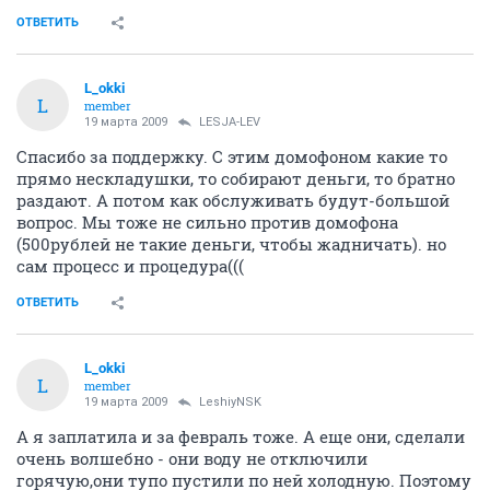
ОТВЕТИТЬ
L_okki
L
member
19 марта 2009
LESJA-LEV
Спасибо за поддержку. С этим домофоном какие то
прямо нескладушки, то собирают деньги, то братно
раздают. А потом как обслуживать будут-большой
вопрос. Мы тоже не сильно против домофона
(500рублей не такие деньги, чтобы жадничать). но
сам процесс и процедура(((
ОТВЕТИТЬ
L_okki
L
member
19 марта 2009
LeshiyNSK
А я заплатила и за февраль тоже. А еще они, сделали
очень волшебно - они воду не отключили
горячую,они тупо пустили по ней холодную. Поэтому