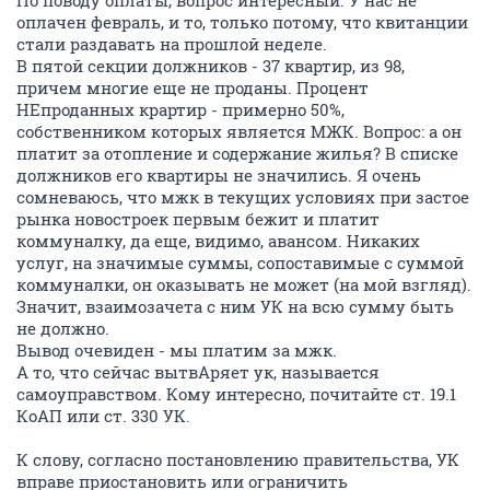
По поводу оплаты, вопрос интересный. У нас не
оплачен февраль, и то, только потому, что квитанции
стали раздавать на прошлой неделе.
В пятой секции должников - 37 квартир, из 98,
причем многие еще не проданы. Процент
НЕпроданных крартир - примерно 50%,
собственником которых является МЖК. Вопрос: а он
платит за отопление и содержание жилья? В списке
должников его квартиры не значились. Я очень
сомневаюсь, что мжк в текущих условиях при застое
рынка новостроек первым бежит и платит
коммуналку, да еще, видимо, авансом. Никаких
услуг, на значимые суммы, сопоставимые с суммой
коммуналки, он оказывать не может (на мой взгляд).
Значит, взаимозачета с ним УК на всю сумму быть
не должно.
Вывод очевиден - мы платим за мжк.
А то, что сейчас вытвАряет ук, называется
самоуправством. Кому интересно, почитайте ст. 19.1
КоАП или ст. 330 УК.
К слову, согласно постановлению правительства, УК
вправе приостановить или ограничить