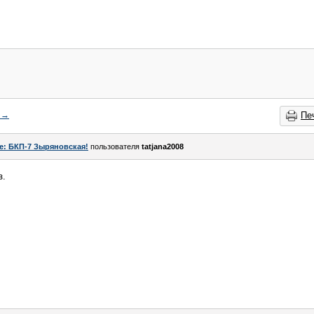
→
Пе
e: БКП-7 Зыряновская!
пользователя
tatjana2008
з.