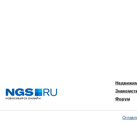
Недвижи
Знакомст
Форум
Оглавл