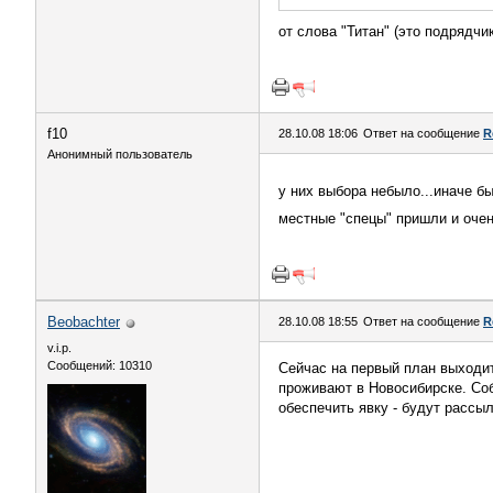
от слова "Титан" (это подрядчик
f10
28.10.08 18:06
Ответ на сообщение
R
Анонимный пользователь
у них выбора небыло...иначе б
местные "спецы" пришли и очень
Beobachter
28.10.08 18:55
Ответ на сообщение
R
v.i.p.
Сообщений: 10310
Сейчас на первый план выходи
проживают в Новосибирске. Со
обеспечить явку - будут рассы