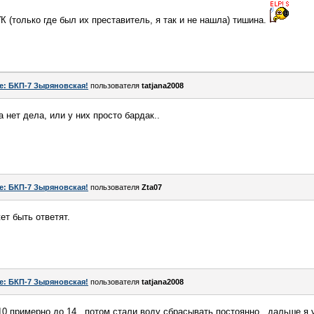
К (только где был их преставитель, я так и не нашла) тишина.
e: БКП-7 Зыряновская!
пользователя
tatjana2008
 нет дела, или у них просто бардак..
e: БКП-7 Зыряновская!
пользователя
Zta07
ет быть ответят.
e: БКП-7 Зыряновская!
пользователя
tatjana2008
10 примерно до 14...потом стали воду сбрасывать постоянно...дальше я 