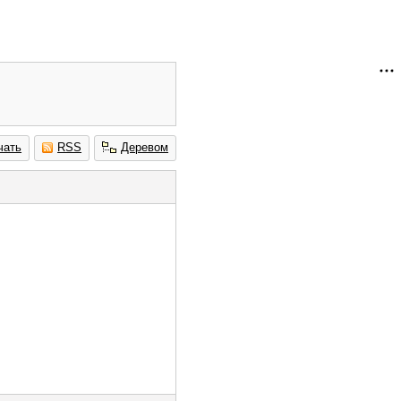
чать
RSS
Деревом