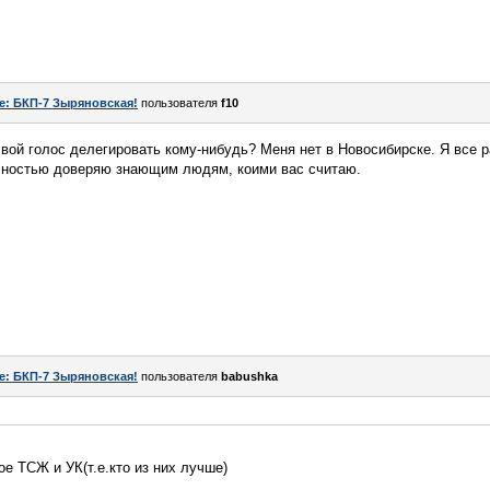
e: БКП-7 Зыряновская!
пользователя
f10
свой голос делегировать кому-нибудь? Меня нет в Новосибирске. Я все 
полностью доверяю знающим людям, коими вас считаю.
e: БКП-7 Зыряновская!
пользователя
babushka
ое ТСЖ и УК(т.е.кто из них лучше)