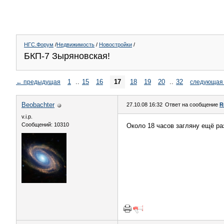
НГС.Форум
/
Недвижимость
/
Новостройки
/
БКП-7 Зыряновская!
1
..
15
16
17
18
19
20
..
32
←
предыдущая
следующая
Beobachter
27.10.08 16:32
Ответ на сообщение
R
v.i.p.
Сообщений: 10310
Около 18 часов загляну ещё ра