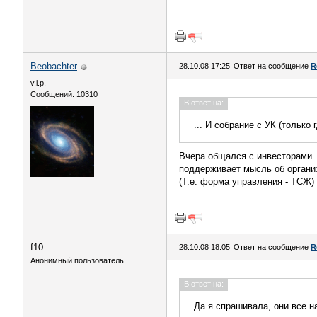
Beobachter
28.10.08 17:25
Ответ на сообщение
R
v.i.p.
Сообщений: 10310
В ответ на:
... И собрание с УК (только
Вчера общался с инвесторами...
поддерживает мысль об организ
(Т.е. форма управления - ТСЖ)
f10
28.10.08 18:05
Ответ на сообщение
R
Анонимный пользователь
В ответ на:
Да я спрашивала, они все н