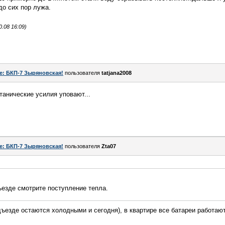
до сих пор лужа.
.08 16:09)
e: БКП-7 Зыряновская!
пользователя
tatjana2008
танические усилия уповают...
e: БКП-7 Зыряновская!
пользователя
Zta07
ъезде смотрите поступление тепла.
дъезде остаются холодными и сегодня), в квартире все батареи работают