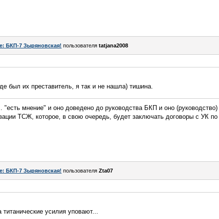
e: БКП-7 Зыряновская!
пользователя
tatjana2008
 где был их преставитель, я так и не нашла) тишина.
 "есть мнение" и оно доведено до руководства БКП и оно (руководство)
ации ТСЖ, которое, в свою очередь, будет заключать договоры с УК п
e: БКП-7 Зыряновская!
пользователя
Zta07
а титанические усилия уповают...