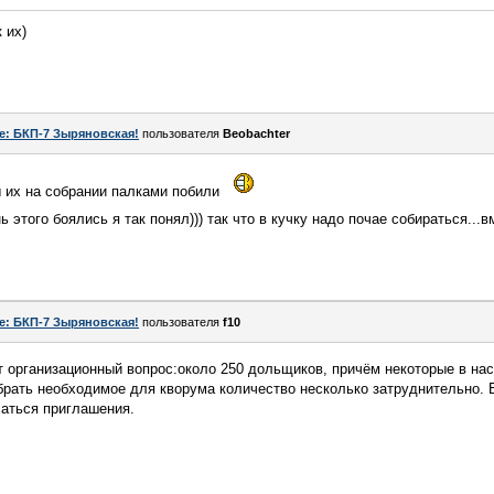
 их)
e: БКП-7 Зыряновская!
пользователя
Beobachter
ы их на собрании палками побили
 этого боялись я так понял))) так что в кучку надо почае собираться...
e: БКП-7 Зыряновская!
пользователя
f10
т организационный вопрос:около 250 дольщиков, причём некоторые в на
брать необходимое для кворума количество несколько затруднительно.
латься приглашения.