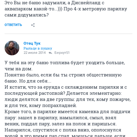
Это Вы не баню задумали, а Диснейланд с
аквапарком какой-то...))) Про 4-х метровую парилку
сами додумались?
ОТВЕТИТЬ
Отец Тук
Рыльце в пушку
22 июля 2014
Беркут51
У тебя на эту баню топлива будет уходить больше,
чем на дом.
Понятно было, если бы ты строил общественную
баню. Но для себя...
И кстати, что за ерунда с охлаждением парилки и с
последующей растопкой? Делается элементарно:
люди делятся на две группы: для тех, кому пожарче,
и для тех, кому попрахладней.
Кроме того, в парилке имеется каменка для поддачи
пару: зашел в парилку, намылился, смыл, взял
веник, поддал пару, залез на полок и паришься.
Напарился, спустился с полка вниз, ополоснулся
водой, в это время пар спал, моешься дальше, если