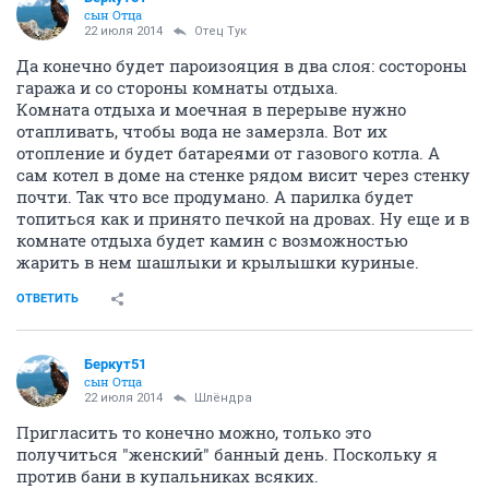
сын Отца
22 июля 2014
Отец Тук
Да конечно будет пароизояция в два слоя: состороны
гаража и со стороны комнаты отдыха.
Комната отдыха и моечная в перерыве нужно
отапливать, чтобы вода не замерзла. Вот их
отопление и будет батареями от газового котла. А
сам котел в доме на стенке рядом висит через стенку
почти. Так что все продумано. А парилка будет
топиться как и принято печкой на дровах. Ну еще и в
комнате отдыха будет камин с возможностью
жарить в нем шашлыки и крылышки куриные.
ОТВЕТИТЬ
Беркут51
сын Отца
22 июля 2014
Шлёндра
Пригласить то конечно можно, только это
получиться "женский" банный день. Поскольку я
против бани в купальниках всяких.