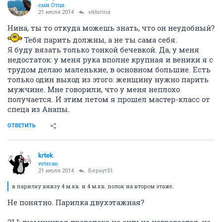
сын Отца
21 июля 2014
viktorina
Нина, ты то откуда можешь знать, что он неудобный?
Тебя парить должны, а не ты сама себя.
Я буду вязать только тонкой бечевкой. Да, у меня
недостаток: у меня рука вполне крупная и веники я с
трудом делаю маленькие, в основном большие. Есть
только один выход из этого: женщину нужно парить
мужчине. Мне говорили, что у меня неплохо
получается. И этим летом я прошел мастер-класс от
спеца из Анапы.
ОТВЕТИТЬ
krtek
veteran
21 июля 2014
Беркут51
в парилку внизу 4 м.кв. и 4 м.кв. полок на втором этаже.
Не понятно. Парилка двухэтажная?