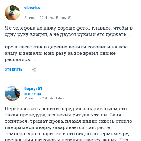
viktorina
....
21 июля 2014
Беркут51
Я с телефона не вижу хорошо фото...главное, чтобы в
одну руку входил, а не двумя руками его держать. ..
про шпагат-так в деревне веники готовили на всю
зиму и вешали, и ни разу за все время они не
распались. ...
ОТВЕТИТЬ
Беркут51
сын Отца
21 июля 2014
krtek
Перевязывать веники перед их запариванием это
такая процедура, это некий ритуал что ли. Баня
топиться, трещат дрова, пламя видно сквозь стекло
панорамной двери, заваривается чай, растет
температура в парилке и это видно по термометру,
неспешный разговор и перевязывается веник. Что