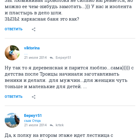
ЗЫ: люминивая проволока не сильно нагревается, но
можно ее чем-нибудь замотать...))) У нас и изолента
и пластырь в дело шли.
ЗЫЗЫ: каркасная баня это как?
ОТВЕТИТЬ
viktorina
....
21 июля 2014
Беркут51
Ну так то я деревенская и парится люблю...сама))))) с
детства после Троицы начинали заготавливать
веники и делали. .для мужчин...для женщин чуть
тоньше и маленькие для детей. ...
ОТВЕТИТЬ
Беркут51
сын Отца
21 июля 2014
krtek
Да, к полку на втором этаже идет лестница с