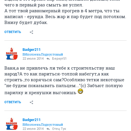
чего в первый раз смыть не успел.
А тот твой равномерный прогрев в 4 метра, что ты
написал - ерунда. Весь жар и пар будет под потолком.
Внизу будет дубак.
ОТВЕТИТЬ
Badger211
ВИползеньПодкустовый
22 июля 2014
Беркут51
Ваня,а не привлечь ли тебе к строительству наш
народ?А то как париться-толпой набегут,а как
строить ,то корячься сам?Особливо тетки некоторые
"не будем показывать пальцем..."(с) Забъют полную
парилку и хренушки выгонишь
ОТВЕТИТЬ
Badger211
ВИползеньПодкустовый
22 июля 2014
Отец Тук