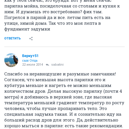
как у тебя сейчас, это ерунда. Вот у меня сейчас
парилка мойка, посиделочная со столами и кухня к
ним. И думаешь это востребовано? фик там.
Погрелся в парной да и все. летом пить есть на
улице, зимой дома. Так что это моя лепта в
фундамент задумки
ОТВЕТИТЬ
Беркут51
сын Отца
22 июля 2014
sabatini
Спасибо за неравнодушие и разумные замечания!
Согласен, что меньшая высота парилки это и
кубатура меньше и нагреть ее можно меньшим
количеством дров. Делая высокую парилку (почти 4
метра) я добиваюсь в верхней зоне, где высокая
температура меньший градиент температур по росту
человека, чтобы лучше пропаривать тело. Это
специальная задумка такая. И я сознательно иду на
больший расход дров для этого. Да, действительно
хорошо мыться в парилке: есть такие рекомендации.