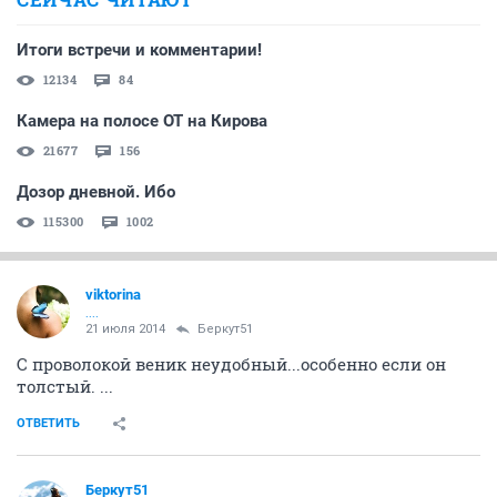
Итоги встречи и комментарии!
12134
84
Камера на полосе ОТ на Кирова
21677
156
Дозор дневной. Ибо
115300
1002
viktorina
....
21 июля 2014
Беркут51
С проволокой веник неудобный...особенно если он
толстый. ...
ОТВЕТИТЬ
Беркут51