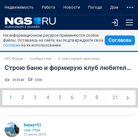
Недвижимость
Работа
Новости
Погода
Дом
На информационном ресурсе применяются cookie-
Согласен
файлы. Оставаясь на сайте, вы подтверждаете свое
согласие
на их использование.
НГС.Форум
Сообщества
О чем говорят мужчины
Строю баню и формирую клуб любителей бани.NF!
293548
1000
1
2
3
4
5
6
7
8
...
21
Беркут51
сын Отца
21 июля 2014