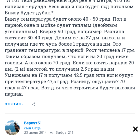
*А тот твой равномерный прогрев в 4 метра, что ты
написал - ерунда. Весь жар и пар будет под потолком.
Внизу будет дубак.*
Внизу температура будет около 40 - 50 град. Пол в
парной, бане и мойке будет теплым (двойным
утепленным). Вверху 90 град, например. Разница
составит 50-40 град. Делим ее на 37 дм. высоты и
получаем где то чуть более 1 градуса на дм. Это
градиент температуры в парной. Рост человека 17 дм.
Таким образом получаем, что ноги на 20 град ниже
головы. А это около 70 град. Если же взять парную 20
дм. (2 м) высотой, то получаем 2.5 град на дм.
Умножаем на 17 и получаем 42.5 град или ноги будут
при температуре 47,5 град. Разницу ощущаете? 70
град и 47 град. Вот для чего строиться будет высокая
парная.
ОТВЕТИТЬ
Беркут51
сын Отца
23 июля 2014
Badger211