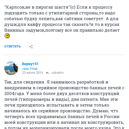
"Карлсон,не в пирогах шастя"(с) Если к процессу
подходить только с утилитарной стороны,то надо
собачью будку лепить,как сабтиня советует. А для
души,для кайфу процесса так сказать?я то в курсах
Ваниных задумок,поэтому все он правильно делает
ОТВЕТИТЬ
Беркут51
сын Отца
23 июля 2014
sabatini
Так, для сведения. Я занимаюсь разработкой и
внедрением в серийное производство банных печей с
2004года. У меня более двух десятков конструкций
печей (типоразмеры и виды), два патента. Мне эти
печи приходилось испытывать и затем только
начиналось их серийное производство. Думаю, что
четверть всех продаваемых банных печей в России
моей конструкции или я начинал их конструировать,
а потом их модернизировали после моего ухода. Это к