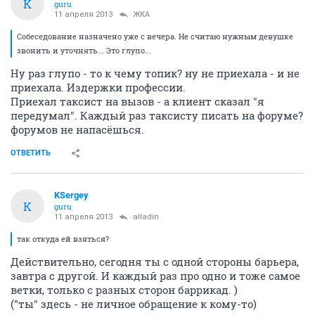
K
guru
11 апреля 2013
ЖКА
Собеседование назначено уже с вечера. Не считаю нужным девушке
звонить и уточнять... Это глупо...
Ну раз глупо - то к чему топик? ну не приехала - и не
приехала. Издержки профессии.
Приехал таксист на вызов - а клиент сказал "я
передумал". Каждый раз таксисту писать на форуме?
форумов не напасёшься.
ОТВЕТИТЬ
KSergey
K
guru
11 апреля 2013
alladin
так откуда ей взяться?
Действительно, сегодня ты с одной стороны барьера,
завтра с другой. И каждый раз про одно и тоже самое
ветки, только с разных сторон баррикад. )
("ты" здесь - не личное обращение к кому-то)