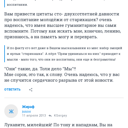
воспитании.
Вам привести цитаты сто- двухсотлетней давности
про воспитание молодёжи от старикашек? очень
надеюсь, что имея высшее гуманитарное вы сами
вспомните. Потому как искать мне, конечно, лениво,
признаюсь, а на память могу и переврать.
И по факту его нет даже в Вашем высказывании ко мне: набор эмоций
и ярлык "старикашка". А пёрл "Прям удивишься на них." приводит к
мысли - мало того, что они не воспитаны, они еще и безграмотны!
"Они" такие, да. Толи дело "Мы"!!
Мне сорок, это так, к слову. Очень надеюсь, что у вас
не случится сердечного разрыва от этой новости.
ОТВЕТИТЬ
Жираф
Ж
junior
11 апреля 2013
KSergey
Лукавите, милейший! По тону и нападкам, Вы на