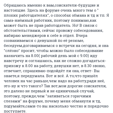
Обращаюсь именно к вам,соискатели-будущие и
настоящие. Здесь на форуме очень много тем о "
плохих работодателях", о способах обмана и тд и тп. Я
сама-наёмный работник, поэтому понимаю,как
может быть не прав работодатель. Но! В связи с
обстоятельствами, сейчас провожу собеседования,
набираю менеджеров к себе в отдел. Вчера
созваниваемся с девушкой по её резюме,
беседуем,договариваемся о встречи на сегодня, и она
"слёзно" просит, чтобы можно было собеседование
назначить на 8.00( рабочий день мой с 9.00) иду
навстречу и соглашаюсь, как не сложно догадаться-
прихожу к 8.00 на работу, девушки нет, в 8.30 звоню,
отвечает, спрашиваю-подойдёт ли она, ответ- Вы
знаете,я передумала. Вот и всё. А то,что пришёл
человек на час раньше,чем надо на работу,ради неё,
это-ну и что такого? Так вот,мои дорогие соискатели,
это далеко не первый и не единичный случай,
поэтому, прежде,чем "заливаться горючими
слезами" на форуме, почему меня обманули и тд,
подумайте,сами-то вы насколько честно и порядочно
поступаете.