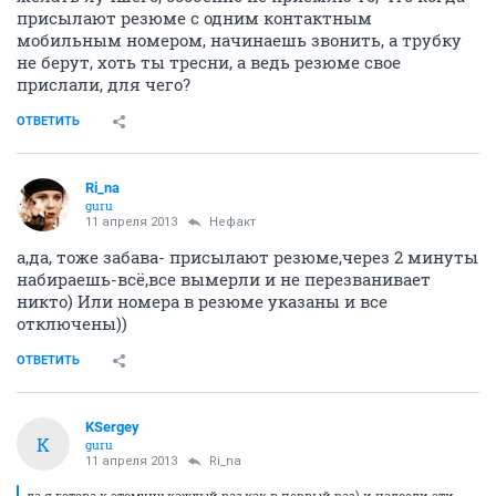
присылают резюме с одним контактным
мобильным номером, начинаешь звонить, а трубку
не берут, хоть ты тресни, а ведь резюме свое
прислали, для чего?
ОТВЕТИТЬ
Ri_na
guru
11 апреля 2013
Нефакт
а,да, тоже забава- присылают резюме,через 2 минуты
набираешь-всё,все вымерли и не перезванивает
никто) Или номера в резюме указаны и все
отключены))
ОТВЕТИТЬ
KSergey
K
guru
11 апреля 2013
Ri_na
да я готова к этому,ну каждый раз,как в первый раз) и надоели эти