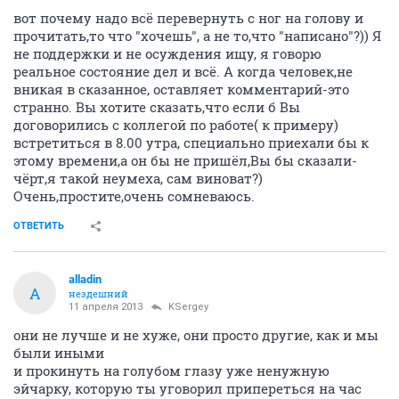
вот почему надо всё перевернуть с ног на голову и
прочитать,то что "хочешь", а не то,что "написано"?)) Я
не поддержки и не осуждения ищу, я говорю
реальное состояние дел и всё. А когда человек,не
вникая в сказанное, оставляет комментарий-это
странно. Вы хотите сказать,что если б Вы
договорились с коллегой по работе( к примеру)
встретиться в 8.00 утра, специально приехали бы к
этому времени,а он бы не пришёл,Вы бы сказали-
чёрт,я такой неумеха, сам виноват?)
Очень,простите,очень сомневаюсь.
ОТВЕТИТЬ
alladin
A
нездешний
11 апреля 2013
KSergey
они не лучше и не хуже, они просто другие, как и мы
были иными
и прокинуть на голубом глазу уже ненужную
эйчарку, которую ты уговорил припереться на час