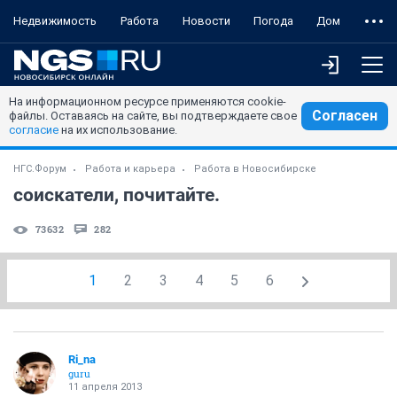
Недвижимость
Работа
Новости
Погода
Дом
На информационном ресурсе применяются cookie-
Согласен
файлы. Оставаясь на сайте, вы подтверждаете свое
согласие
на их использование.
НГС.Форум
Работа и карьера
Работа в Новосибирске
соискатели, почитайте.
73632
282
1
2
3
4
5
6
Ri_na
guru
11 апреля 2013