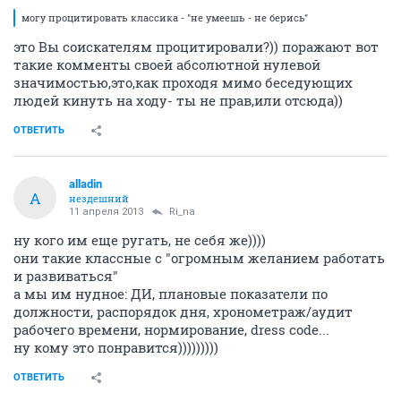
могу процитировать классика - "не умеешь - не берись"
это Вы соискателям процитировали?)) поражают вот
такие комменты своей абсолютной нулевой
значимостью,это,как проходя мимо беседующих
людей кинуть на ходу- ты не прав,или отсюда))
ОТВЕТИТЬ
alladin
A
нездешний
11 апреля 2013
Ri_na
ну кого им еще ругать, не себя же))))
они такие классные с "огромным желанием работать
и развиваться"
а мы им нудное: ДИ, плановые показатели по
должности, распорядок дня, хронометраж/аудит
рабочего времени, нормирование, dress code...
ну кому это понравится)))))))))
ОТВЕТИТЬ