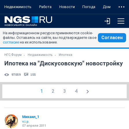
Недвижимость
Работа
Новости
Погода
Дом
На информационном ресурсе применяются cookie-
Согласен
файлы. Оставаясь на сайте, вы подтверждаете свое
согласие
на их использование.
НГС.Форум
Недвижимость
Ипотека
Ипотека на "Дискусовскую" новостройку
97059
155
1
2
3
4
Михаил_1
v.i.p.
07 апреля 2011