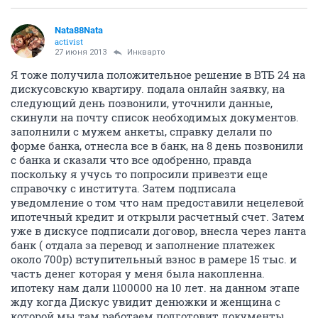
Nata88Nata
activist
27 июня 2013
Инкварто
Я тоже получила положительное решение в ВТБ 24 на
дискусовскую квартиру. подала онлайн заявку, на
следующий день позвонили, уточнили данные,
скинули на почту список необходимых документов.
заполнили с мужем анкеты, справку делали по
форме банка, отнесла все в банк, на 8 день позвонили
с банка и сказали что все одобренно, правда
поскольку я учусь то попросили привезти еще
справочку с института. Затем подписала
уведомление о том что нам предоставили нецелевой
ипотечный кредит и открыли расчетный счет. Затем
уже в дискусе подписали договор, внесла через ланта
банк ( отдала за перевод и заполнение платежек
около 700р) вступительный взнос в рамере 15 тыс. и
часть денег которая у меня была накопленна.
ипотеку нам дали 1100000 на 10 лет. на данном этапе
жду когда Дискус увидит денюжки и женщина с
которой мы там работаем подготовит документы