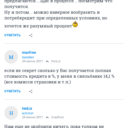
предлагаются....Щас в процессе... посмотрим что
получится.
Ну и потом... можно наверное вообразить и
потребкредит при определенных условиях, но
хочется же разумный процент
ОТВЕТИТЬ
maxfree
M
member
24 июня 2011
HeiLiz
если не секрет сколько у Вас получается полная
стоимость кредита в %, у меня в связьбанке 14,1 %
(все комисси страховки и т.п.)
ОТВЕТИТЬ
HeiLiz
H
activist
24 июня 2011
maxfree
Нам еще не одобрили ничего, пока толком не