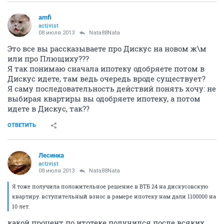
amfi
activist
08 июля 2013
Nata88Nata
Это все вы рассказываете про Дискус на новом ж\м
или про Плющиху???
Я так понимаю сначала ипотеку одобряете потом в
Дискус идете, там ведь очередь вроде существует?
Я саму последовательность действий понять хочу: не
выбирая квартиры вы одобряете ипотеку, а потом
идете в Дискус, так??
ОТВЕТИТЬ
Лесинка
activist
08 июля 2013
Nata88Nata
Я тоже получила положительное решение в ВТБ 24 на дискусовскую
квартиру. вступительный взнос в рамере ипотеку нам дали 1100000 на
10 лет.
какой процент по итотеке получился после всяких