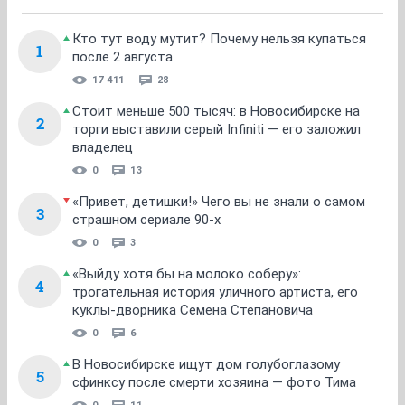
Кто тут воду мутит? Почему нельзя купаться
1
после 2 августа
17 411
28
Стоит меньше 500 тысяч: в Новосибирске на
2
торги выставили серый Infiniti — его заложил
владелец
0
13
«Привет, детишки!» Чего вы не знали о самом
3
страшном сериале 90-х
0
3
«Выйду хотя бы на молоко соберу»:
4
трогательная история уличного артиста, его
куклы-дворника Семена Степановича
0
6
В Новосибирске ищут дом голубоглазому
5
сфинксу после смерти хозяина — фото Тима