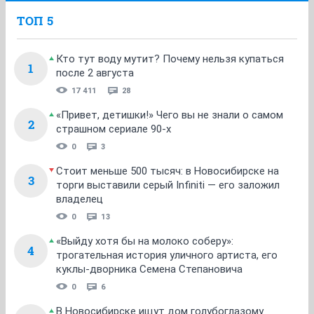
ТОП 5
Кто тут воду мутит? Почему нельзя купаться
1
после 2 августа
17 411
28
«Привет, детишки!» Чего вы не знали о самом
2
страшном сериале 90-х
0
3
Стоит меньше 500 тысяч: в Новосибирске на
3
торги выставили серый Infiniti — его заложил
владелец
0
13
«Выйду хотя бы на молоко соберу»:
4
трогательная история уличного артиста, его
куклы-дворника Семена Степановича
0
6
В Новосибирске ищут дом голубоглазому