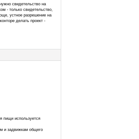
 нужно свидетельство на
ом - только свидетельство,
роще, устное разрешение на
конторе делать проект -
ия пищи используется
ям и задвижкам общего