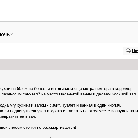
мочь?
Пе
кухни на 50 см не более, и вытягиваем еще метра полтора в корридор.
, переносим санузел2 на место маленькой ванны и делаем большой зал.
дка м/у кухней и залом - сибит, Туалет и ванная в один кирпич.
но ли подвинуть санузел в кухню и сделать на этом месте ванную и на 
евратить ее в зал.
нной сносом стенки не рассмартивается)