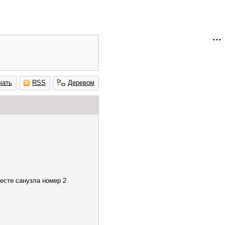
чать
RSS
Деревом
месте санузла номер 2