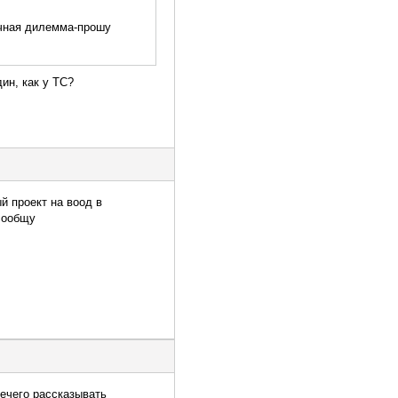
ичная дилемма-прошу
ин, как у ТС?
й проект на воод в
сообщу
нечего рассказывать