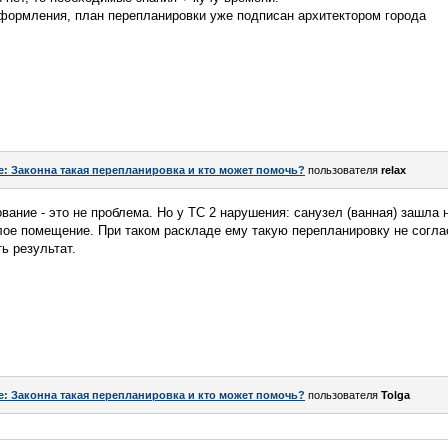
оформления, план перепланировки уже подписан архитектором города
e: Законна такая перепланировка и кто может помочь?
пользователя
relax
вание - это не проблема. Но у ТС 2 нарушения: санузел (ванная) зашл
лое помещение. При таком раскладе ему такую перепланировку не соглас
ть результат.
e: Законна такая перепланировка и кто может помочь?
пользователя
Tolga