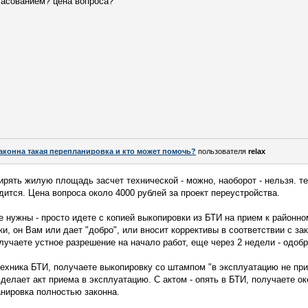
ласованием? цена вопроса?
аконна такая перепланировка и кто может помочь?
пользователя
relax
ирять жилую площадь засчет технической - можно, наоборот - нельзя. 
дится. Цена вопроса около 4000 рублей за проект переустройства.
 нужны - просто идете с копией выкопировки из БТИ на прием к районно
и, он Вам или дает "добро", или вносит коррективы в соответствии с за
олучаете устное разрешение на начало работ, еще через 2 недели - одоб
техника БТИ, получаете выкопировку со штампом "в эксплуатацию не прин
м делает акт приема в эксплуатацию. С актом - опять в БТИ, получаете 
нировка полностью законна.