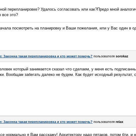
анной перепланировке? Удалось согласовать или как?Предо мной аналог
о все это?
ачала посмотреть на планировку и Ваши пожелания, или у Вас один в од
e: Законна такая перепланировка и кто может помочь?
пользователя
sorokaz
человек который занимается сказал что сделаем, у меня есть подписанны
и. Вообщам забегать далеко не будем. Как будет исходный результат, 
e: Законна такая перепланировка и кто может помочь?
пользователя
relax
все нормально я Вам расскажу! Архитектору надо пятаков, потом бти, и 