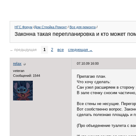
НГС.Форум
/
Дом Стройка Ремонт
/
Все для ремонта
/
Законна такая перепланировка и кто может по
1
2
все
←
предыдущая
следующая
→
relax
07.10.09 16:00
veteran
Сообщений: 1544
Прилагаю план.
Что хочу сделать:
Сан узел расширяем в сторону 
В зале стенку сносим частично
Все стены не несущие. Перегоро
Вот сообственно вопрос. Закон
сделать полезнаю площадь и пр
(Про объеденение туалета с ва