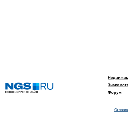
Недвижи
Знакомст
Форум
Оглавл