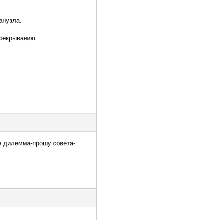
анузла.
ерекрыванию.
ая дилемма-прошу совета-