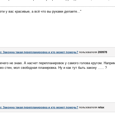
ети у вас красивые, а всё что вы руками делаете..."
e: Законна такая перепланировка и кто может помочь?
пользователя
200978
нечего не знаю. А насчет перепланировок у самого голова кругом. Напри
з стен, мол свободная планировка. Ну и как тут быть закону ...... ?
e: Законна такая перепланировка и кто может помочь?
пользователя
relax