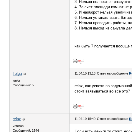
3. Нельзя полностью разрушат
4. За счет площади комнат не 
5. И наоборот нельзя увеличив
6. Нельзя устанавливать батар
7. Нельзя проводить работы, 
8. Нельзя выход из санузла де
как быть ? получается вообще
Tolga
11.04.10 13:13
Ответ на сообщение
R
junior
Сообщений: 5
relax, как успехи по задуманн
стоит ввязываться во все это?
relax
11.04.10 15:40
Ответ на сообщение
R
veteran
Сообщений: 1544
Если есть деньги то стоит, есл