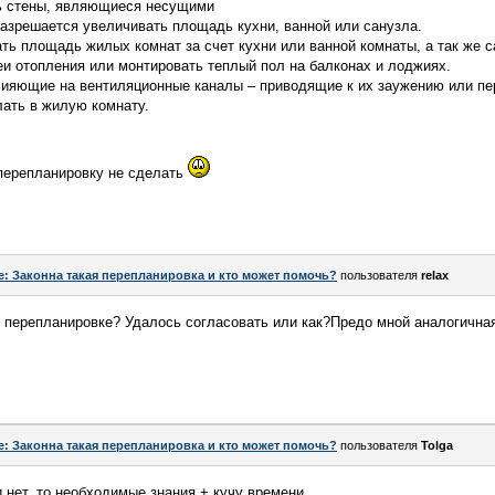
ь стены, являющиеся несущими
разрешается увеличивать площадь кухни, ванной или санузла.
ать площадь жилых комнат за счет кухни или ванной комнаты, а так же с
еи отопления или монтировать теплый пол на балконах и лоджиях.
влияющие на вентиляционные каналы – приводящие к их заужению или п
лать в жилую комнату.
 перепланировку не сделать
e: Законна такая перепланировка и кто может помочь?
пользователя
relax
ой перепланировке? Удалось согласовать или как?Предо мной аналогичн
e: Законна такая перепланировка и кто может помочь?
пользователя
Tolga
и нет, то необходимые знания + кучу времени.