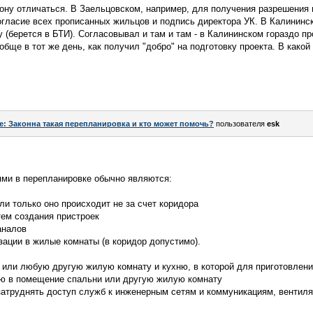
айону отличаться. В Заельцовском, например, для получения разрешения
согласие всех прописанных жильцов и подпись директора УК. В Калининск
у (берется в БТИ). Согласовывал и там и там - в Калининском гораздо п
бще в тот же день, как получил "добро" на подготовку проекта. В какой 
e: Законна такая перепланировка и кто может помочь?
пользователя
esk
ми в перепланировке обычно являются:
ли только оно происходит не за счет коридора
тем создания пристроек
аналов
зации в жилые комнаты (в коридор допустимо).
 или любую другую жилую комнату и кухню, в которой для приготовлен
хню в помещение спальни или другую жилую комнату
 затруднять доступ служб к инженерным сетям и коммуникациям, вентил