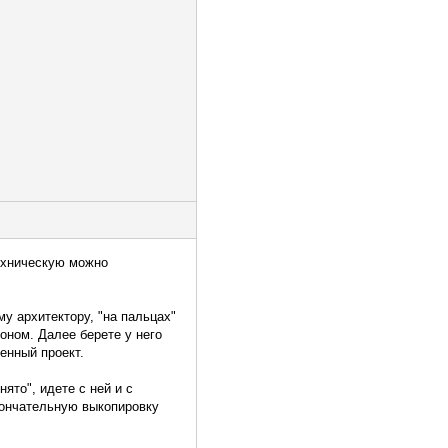
техническую можно
му архитектору, "на пальцах"
коном. Далее берете у него
ренный проект.
ято", идете с ней и с
окончательную выкопировку