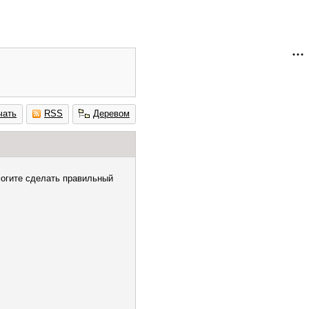
чать
RSS
Деревом
огите сделать правильный