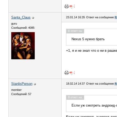
Santa_Claus
23.01.14 16:35
Ответ на сообщение
R
guru
Сообщений: 4085
В ответ на:
Nexus 5 нужно брать
+1, я и не знал что о ни в раш
StanlisPerson
18.02.14 14:37
Ответ на сообщение
R
member
Сообщений: 57
В ответ на:
Если уж смотреть андроид-л
Если уж смотреть андроид-лопа