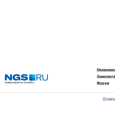
Недвижи
Знакомст
Форум
Оглавл