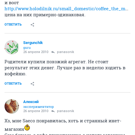
и воот
http://www.holodilnik.ru/small_domestic/coffee_the_machine/saeco/taelea_ring/
цена на них примерно одинаковая.
ОТВЕТИТЬ
Sergunchik
guru
26 апреля 2010
panasonik
Родители купили похожий агрегат. Не стоит
результат этих денег. Лучше раз в неделю ходить в
кофейню.
ОТВЕТИТЬ
Алексий
экспериментатор
26 апреля 2010
panasonik
Хз, мне Saeco понравилась, хоть и странный инет-
магазин
Сам борюсь с кофе врукопашную с использованием