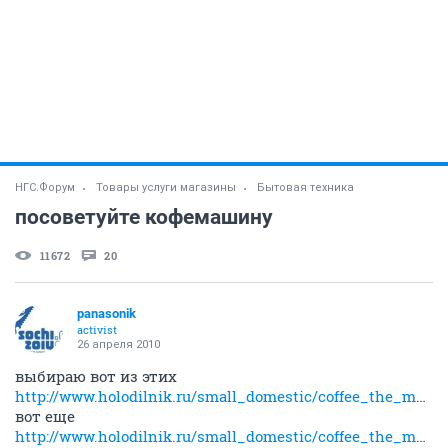
НГС.Форум
Товары услуги магазины
Бытовая техника
посоветуйте кофемашину
11672
20
panasonik
activist
26 апреля 2010
выбираю вот из этих
http://www.holodilnik.ru/small_domestic/coffee_the_machine/melitta/caffeo_lattea_black_silver/
вот еще
http://www.holodilnik.ru/small_domestic/coffee_the_machine/krups/espresseria_xp_9000/