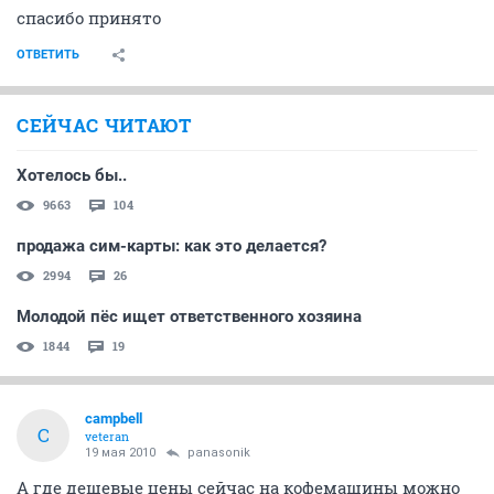
спасибо принято
ОТВЕТИТЬ
СЕЙЧАС ЧИТАЮТ
Хотелось бы..
9663
104
продажа сим-карты: как это делается?
2994
26
Молодой пёс ищет ответственного хозяина
1844
19
campbell
C
veteran
19 мая 2010
panasonik
А где дешевые цены сейчас на кофемашины можно