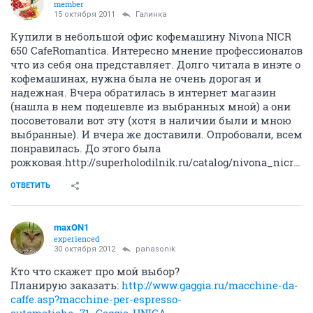
member
15 октября 2011
Галинка
Купили в небольшой офис кофемашину Nivona NICR
650 CafeRomantica. Интересно мнение профессионалов
что из себя она представляет. Долго читала в инэте о
кофемашинах, нужна была не очень дорогая и
надежная. Вчера обратилась в интернет магазин
(нашла в нем подешевле из выбранных мной) а они
посоветовали вот эту (хотя в наличии были и мною
выбранные). И вчера же доставили. Опробовали, всем
понравилась. До этого была
рожковая.http://superholodilnik.ru/catalog/nivona_nicr650.html
ОТВЕТИТЬ
maxON1
experienced
30 октября 2012
panasonik
Кто что скажет про мой выбор?
Планирую заказать:
http://www.gaggia.ru/macchine-da-
caffe.asp?macchine-per-espresso-
automatiche_71_Gaggia-UNICA