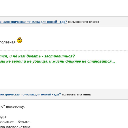
e: электрическая точилка для ножей - где?
пользователя
cherox
полезная.
тся, и чё нам делать - застрелиться?
мы не герои и не убийцы, и жизнь длиннее не становится...
лектрическая точилка для ножей - где?
пользователя
ruma
ю" ножеточку.
оды.
авиться - берите.
ила удовольствие.