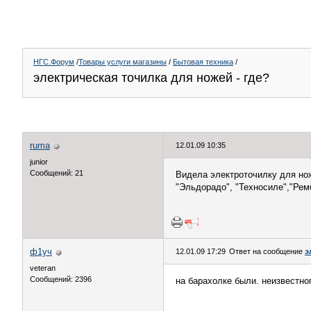
НГС.Форум
/
Товары услуги магазины
/
Бытовая техника
/
электрическая точилка для ножей - где?
ruma
12.01.09 10:35
junior
Сообщений: 21
Видела электроточилку для нож
"Эльдорадо", "Техносиле","Ремб
ф1уч
12.01.09 17:29
Ответ на сообщение
э
veteran
Сообщений: 2396
на барахолке были. неизвестно