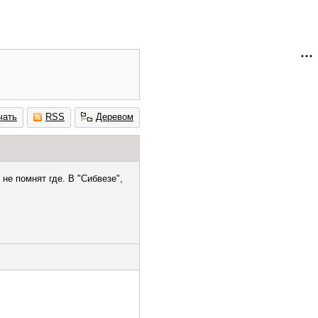
чать
RSS
Деревом
не помнят где. В "Сибвезе",