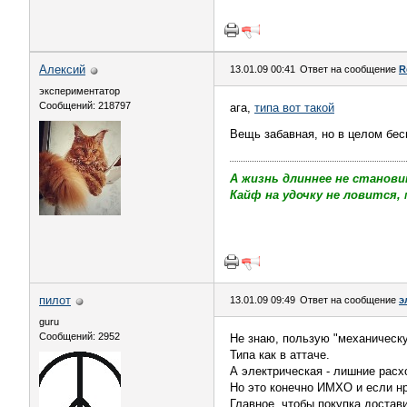
Алексий
13.01.09 00:41
Ответ на сообщение
R
экспериментатор
Сообщений: 218797
ага,
типа вот такой
Вещь забавная, но в целом бес
А жизнь длиннее не станови
Кайф на удочку не ловится, 
пилот
13.01.09 09:49
Ответ на сообщение
э
guru
Сообщений: 2952
Не знаю, пользую "механическу
Типа как в аттаче.
А электрическая - лишние расх
Но это конечно ИМХО и если нр
Главное, чтобы покупка достав