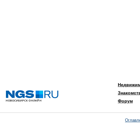
Недвижи
Знакомст
Форум
Оглавл