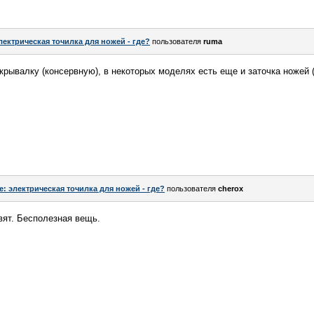
лектрическая точилка для ножей - где?
пользователя
ruma
рывалку (консервную), в некоторых моделях есть еще и заточка ножей 
e: электрическая точилка для ножей - где?
пользователя
cherox
авят. Бесполезная вещь.