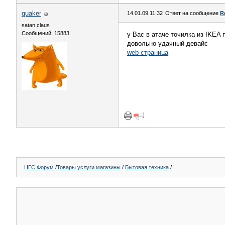
quaker
14.01.09 11:32
Ответ на сообщение
R
satan claus
Сообщений: 15883
у Вас в атаче точилка из IKEA
довольно удачный девайс
web-страница
НГС.Форум
/
Товары услуги магазины
/
Бытовая техника
/