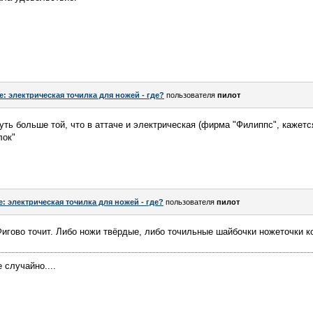
e: электрическая точилка для ножей - где?
пользователя
пилот
чуть больше той, что в аттаче и электрическая (фирма "Филиппс", кажетс
лок"
e: электрическая точилка для ножей - где?
пользователя
пилот
Фигово точит. Либо ножи твёрдые, либо точильные шайбочки ножеточки к
 случайно....