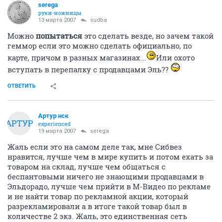
serega
руки-ножницы
13 марта 2007
sudba
Можно
попытаться
это сделать везде, но зачем такой
геммор если это можно сделать официально, по
карте, причом в разных магазинах...
Или охото
вступать в перепалку с продавцами Эль??
ОТВЕТИТЬ
Артур нск
АРТУР
experienced
19 марта 2007
serega
Жаль если это на самом деле так, мне Сибвез
нравится, лучше чем в мире купить и потом ехать за
товаром на склад, лучше чем общаться с
беспантовыми ничего не знающими продавцами в
Эльдорадо, лучше чем прийти в М-Видео по рекламе
и не найти товар по рекламной акции, который
разрекламировали а в итоге такой товар был в
количестве 2 экз. Жаль, это единственная сеть